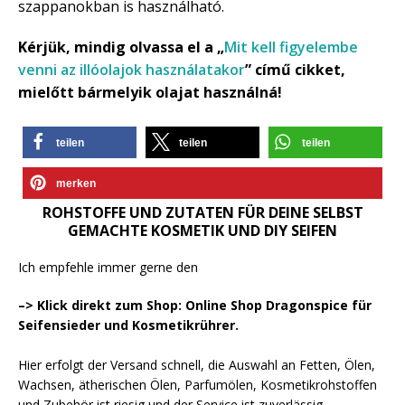
szappanokban is használható.
Kérjük, mindig olvassa el a „
Mit kell figyelembe
venni az illóolajok használatakor
” című cikket,
mielőtt bármelyik olajat használná!
teilen
teilen
teilen
merken
ROHSTOFFE UND ZUTATEN FÜR DEINE SELBST
GEMACHTE KOSMETIK UND DIY SEIFEN
Ich empfehle immer gerne den
–> Klick direkt zum Shop: Online Shop Dragonspice für
Seifensieder und Kosmetikrührer.
Hier erfolgt der Versand schnell, die Auswahl an Fetten, Ölen,
Wachsen, ätherischen Ölen, Parfumölen, Kosmetikrohstoffen
und Zubehör ist riesig und der Service ist zuverlässig.