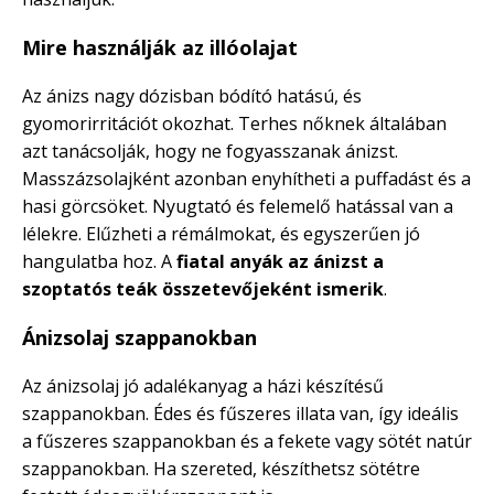
Mire használják az illóolajat
Az ánizs nagy dózisban bódító hatású, és
gyomorirritációt okozhat. Terhes nőknek általában
azt tanácsolják, hogy ne fogyasszanak ánizst.
Masszázsolajként azonban enyhítheti a puffadást és a
hasi görcsöket. Nyugtató és felemelő hatással van a
lélekre. Elűzheti a rémálmokat, és egyszerűen jó
hangulatba hoz. A
fiatal anyák az ánizst a
szoptatós teák összetevőjeként ismerik
.
Ánizsolaj szappanokban
Az ánizsolaj jó adalékanyag a házi készítésű
szappanokban. Édes és fűszeres illata van, így ideális
a fűszeres szappanokban és a fekete vagy sötét natúr
szappanokban. Ha szereted, készíthetsz sötétre