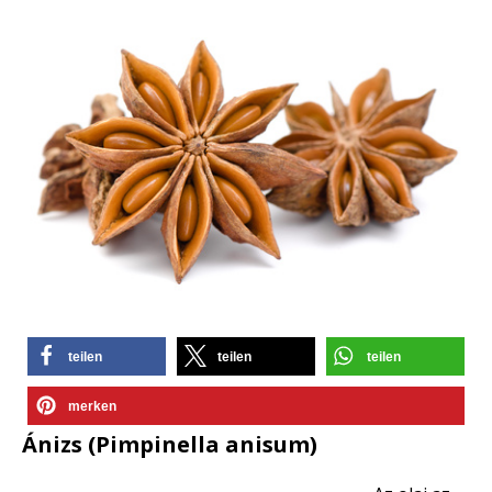
teilen
teilen
teilen
merken
Ánizs (Pimpinella anisum)