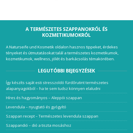
A TERMÉSZETES SZAPPANOKRÓL ÉS
KOZMETIKUMOKRÓL
A Naturseife und Kosmetik oldalon hasznos tippeket, érdekes
tényeket és útmutatásokat talál a természetes kozmetikumok,
kozmetikumok, wellness, jólét és barkácsolás témakörében.
LEGUTÓBBI BEJEGYZÉSEK
Így készíts saját esti stresszoldó fürdőrutint természetes
alapanyagokból – ha te sem tudsz könnyen elaludni
Híres és hagyományos – Aleppói szappan
Levendula – nyugtató és gyógyító
Szappan recept – Természetes levendula szappan
Szappandió – dió a tiszta mosáshoz