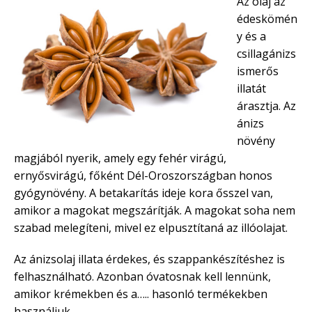
Az olaj az
édeskömén
y és a
csillagánizs
ismerős
illatát
árasztja. Az
ánizs
növény
magjából nyerik, amely egy fehér virágú,
ernyősvirágú, főként Dél-Oroszországban honos
gyógynövény. A betakarítás ideje kora ősszel van,
amikor a magokat megszárítják. A magokat soha nem
szabad melegíteni, mivel ez elpusztítaná az illóolajat.
Az ánizsolaj illata érdekes, és szappankészítéshez is
felhasználható. Azonban óvatosnak kell lennünk,
amikor krémekben és a….. hasonló termékekben
használjuk.