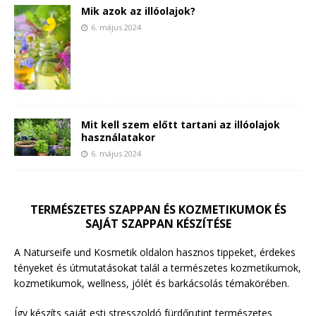
Mik azok az illóolajok?
6. május 2024
Mit kell szem előtt tartani az illóolajok
használatakor
6. május 2024
TERMÉSZETES SZAPPAN ÉS KOZMETIKUMOK ÉS
SAJÁT SZAPPAN KÉSZÍTÉSE
A Naturseife und Kosmetik oldalon hasznos tippeket, érdekes
tényeket és útmutatásokat talál a természetes kozmetikumok,
kozmetikumok, wellness, jólét és barkácsolás témakörében.
Így készíts saját esti stresszoldó fürdőrutint természetes