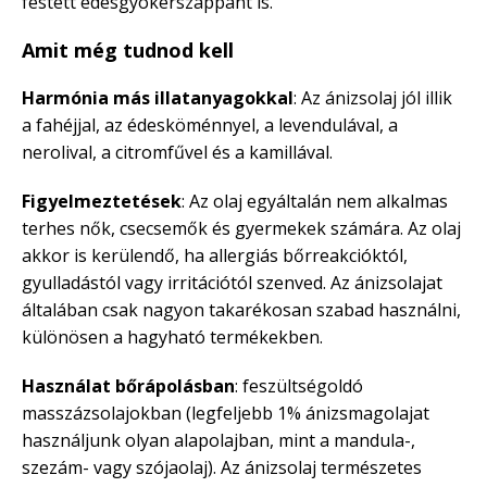
festett édesgyökérszappant is.
Amit még tudnod kell
Harmónia más illatanyagokkal
: Az ánizsolaj jól illik
a fahéjjal, az édesköménnyel, a levendulával, a
nerolival, a citromfűvel és a kamillával.
Figyelmeztetések
: Az olaj egyáltalán nem alkalmas
terhes nők, csecsemők és gyermekek számára. Az olaj
akkor is kerülendő, ha allergiás bőrreakcióktól,
gyulladástól vagy irritációtól szenved. Az ánizsolajat
általában csak nagyon takarékosan szabad használni,
különösen a hagyható termékekben.
Használat bőrápolásban
: feszültségoldó
masszázsolajokban (legfeljebb 1% ánizsmagolajat
használjunk olyan alapolajban, mint a mandula-,
szezám- vagy szójaolaj). Az ánizsolaj természetes