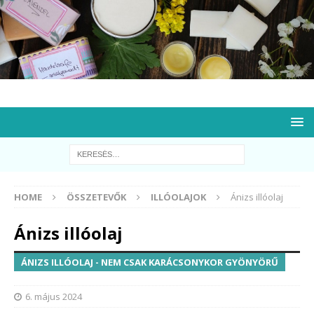
HOME
ÖSSZETEVŐK
ILLÓOLAJOK
Ánizs illóolaj
Ánizs illóolaj
ÁNIZS ILLÓOLAJ - NEM CSAK KARÁCSONYKOR GYÖNYÖRŰ
6. május 2024