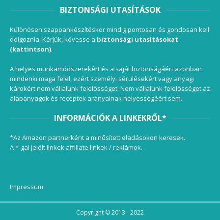
BIZTONSÁGI UTASÍTÁSOK
Különösen szappankészítéskor mindig pontosan és gondosan kell
dolgoznia. Kérjük, kövesse a
biztonsági utasításokat
(kattintson)
.
A helyes munkamódszerekért és a saját biztonságáért azonban
mindenki maga felel, ezért személyi sérülésekért vagy anyagi
károkért nem vállalunk felelősséget. Nem vállalunk felelősséget az
alapanyagok és receptek arányainak helyességéért sem.
INFORMÁCIÓK A LINKEKRŐL*
*Az Amazon partnerként a minősített eladásokon keresek.
A *-gal jelölt linkek affiliate linkek / reklámok.
Impressum
Copyright © 2013 - 2022