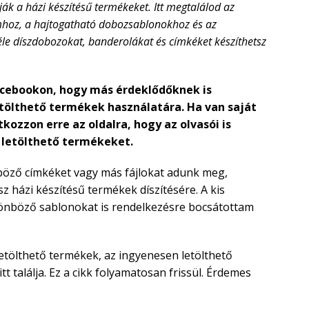
ják a házi készítésű termékeket. Itt megtalálod az
imhoz, a hajtogatható dobozsablonokhoz és az
éle díszdobozokat, banderolákat és címkéket készíthetsz
Facebookon, hogy más érdeklődőknek is
tölthető termékek használatára. Ha van saját
kozzon erre az oldalra, hogy az olvasói is
 letölthető termékeket.
öző címkéket vagy más fájlokat adunk meg,
z házi készítésű termékek díszítésére. A kis
önböző sablonokat is rendelkezésre bocsátottam
letölthető termékek, az ingyenesen letölthető
tt találja. Ez a cikk folyamatosan frissül. Érdemes