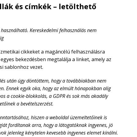
lák és címkék – letölthető
 használható. Kereskedelmi felhasználás nem
ig
zmetikai cikkeket a magáncélú felhasználásra
 egyes bekezdésben megtalálja a linket, amely az
si sablonhoz vezet.
elés után úgy döntöttem, hogy a továbbiakban nem
sen. Ennek egyik oka, hogy az elmúlt hónapokban alig
jnos a cookie-blokkolás, a GDPR és sok más akadály
tőinek a bevételszerzést.
enntartásához, hiszen a weboldal üzemeltetőinek is
giát fordítanak arra, hogy a látogatóknak ingyenes, jó
ok jelenleg kénytelen kevesebb ingyenes elemet kínálni.