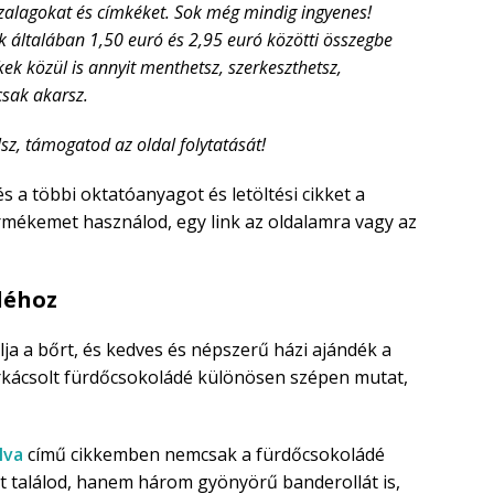
zalagokat és címkéket. Sok még mindig ingyenes!
általában 1,50 euró és 2,95 euró közötti összegbe
ek közül is annyit menthetsz, szerkeszthetsz,
sak akarsz.
sz, támogatod az oldal folytatását!
s a többi oktatóanyagot és letöltési cikket a
ermékemet használod, egy link az oldalamra vagy az
déhoz
lja a bőrt, és kedves és népszerű házi ajándék a
rkácsolt fürdőcsokoládé különösen szépen mutat,
lva
című cikkemben nemcsak a fürdőcsokoládé
át találod, hanem három gyönyörű banderollát is,