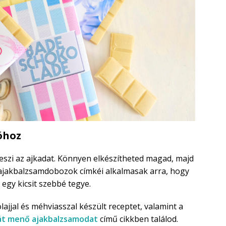
óhoz
szi az ajkadat. Könnyen elkészítheted magad, majd
z ajakbalzsamdobozok címkéi alkalmasak arra, hogy
 egy kicsit szebbé tegye.
lajjal és méhviasszal készült receptet, valamint a
aját menő ajakbalzsamodat
című cikkben találod.