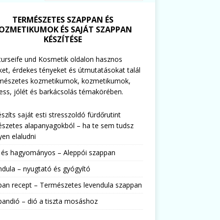
TERMÉSZETES SZAPPAN ÉS
OZMETIKUMOK ÉS SAJÁT SZAPPAN
KÉSZÍTÉSE
urseife und Kosmetik oldalon hasznos
ket, érdekes tényeket és útmutatásokat talál
rmészetes kozmetikumok, kozmetikumok,
ess, jólét és barkácsolás témakörében.
észíts saját esti stresszoldó fürdőrutint
szetes alapanyagokból – ha te sem tudsz
en elaludni
s és hagyományos – Aleppói szappan
dula – nyugtató és gyógyító
pan recept – Természetes levendula szappan
andió – dió a tiszta mosáshoz