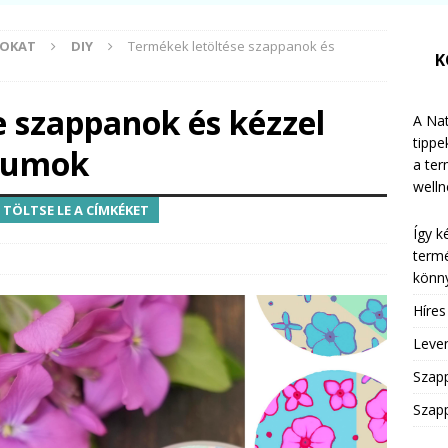
MOKAT
DIY
Termékek letöltése szappanok és
K
e szappanok és kézzel
A Nat
tippe
ikumok
a te
welln
TÖLTSE LE A CÍMKÉKET
Így k
termé
könny
Híre
Leven
Szap
Szapp