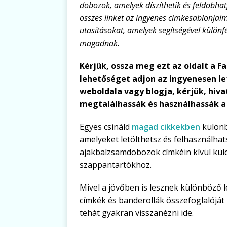
dobozok, amelyek díszíthetik és feldobhat
összes linket az ingyenes címkesablonja
utasításokat, amelyek segítségével különf
magadnak.
Kérjük, ossza meg ezt az oldalt a 
lehetőséget adjon az ingyenesen le
weboldala vagy blogja, kérjük, hivat
megtalálhassák és használhassák a
Egyes csináld
magad cikkekben
különb
amelyeket letölthetsz és felhasználhats
ajakbalzsamdobozok címkéin kívül kül
szappantartókhoz.
Mivel a jövőben is lesznek különböző 
címkék és banderollák összefoglalóját i
tehát gyakran visszanézni ide.