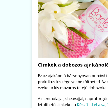
Címkék a dobozos ajakápol
Ez az ajakápoló bársonyosan puhává te
praktikus kis tégelyekbe töltheted. A
ezeket a kis csavaros tetejű dobozokat
A mentaolajjal, sheavajjal, napraforgóo
letölthető címkéket a
Készítsd el a s