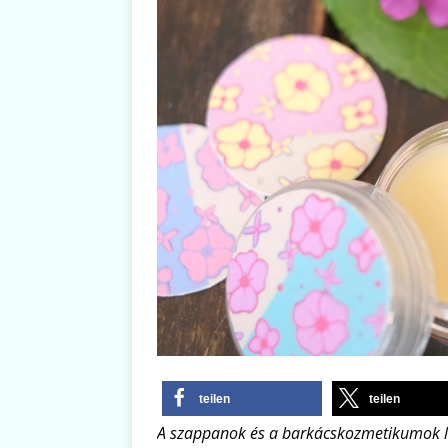
teilen
teilen
A szappanok és a barkácskozmetikumok let