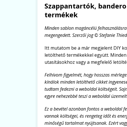
Szappantartók, banderol
termékek
Minden sablon magáncélú felhasználásra
megengedett. Szerzői jog © Stefanie Thied
Itt mutatom be a már megjelent DIY ko
letölthető termékekkel együtt. Minden
utasításokhoz vagy a megfelelő letölté
Felhívom figyelmét, hogy hosszas mérleg
kínálok minden letölthető cikket ingyene
tudtam fedezni a weboldal költségeit. Sa
egyre nehezebbé teszi a weboldal üzemelte
Ez a bevétel azonban fontos a weboldal f
vannak költségei, és rengeteg időt és ener
minőségű tartalmat nyújtsanak. Ezért vagy