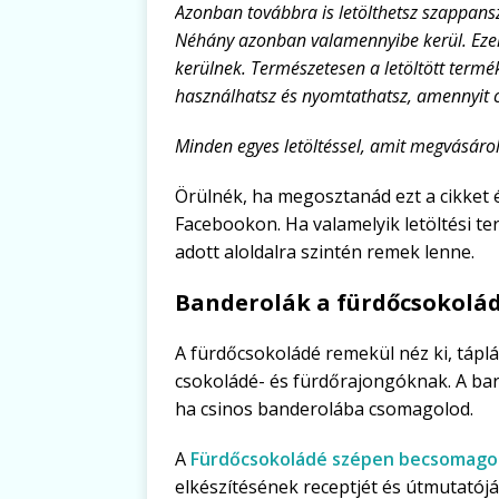
Azonban továbbra is letölthetsz szappans
Néhány azonban valamennyibe kerül. Ezek 
kerülnek. Természetesen a letöltött termék
használhatsz és nyomtathatsz, amennyit c
Minden egyes letöltéssel, amit megvásárol
Örülnék, ha megosztanád ezt a cikket é
Facebookon. Ha valamelyik letöltési t
adott aloldalra szintén remek lenne.
Banderolák a fürdőcsokolá
A fürdőcsokoládé remekül néz ki, táplá
csokoládé- és fürdőrajongóknak. A ba
ha csinos banderolába csomagolod.
A
Fürdőcsokoládé szépen becsomago
elkészítésének receptjét és útmutatój