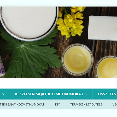
T
KÉSZÍTSEN SAJÁT KOZMETIKUMOKAT
ÖSSZETEV
ÍTSEN SAJÁT KOZMETIKUMOKAT
DIY
TERMÉKEK LETÖLTÉSE
VE