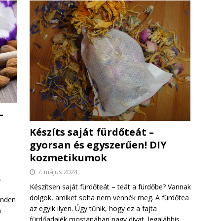
–
Készíts saját fürdőteát –
gyorsan és egyszerűen! DIY
kozmetikumok
7. május 2024
.
Készítsen saját fürdőteát – teát a fürdőbe? Vannak
dolgok, amiket soha nem vennék meg. A fürdőtea
inden
az egyik ilyen. Úgy tűnik, hogy ez a fajta
n
fürdőadalék mostanában nagy divat, legalábbis