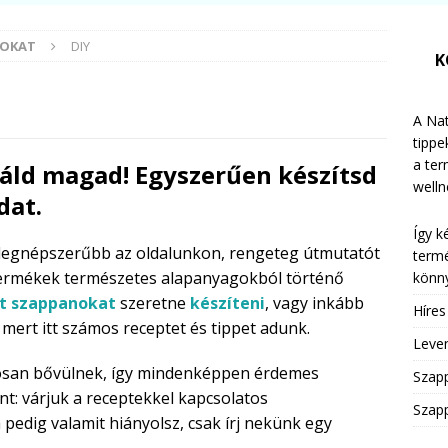
MOKAT
DIY
K
A Nat
tippe
a te
áld magad! Egyszerűen készítsd
welln
dat.
Így k
 legnépszerűbb az oldalunkon, rengeteg útmutatót
termé
i termékek természetes alapanyagokból történő
könny
át szappanokat
szeretne
készíteni
, vagy inkább
Híre
mert itt számos receptet és tippet adunk.
Leven
osan bővülnek, így mindenképpen érdemes
Szap
t: várjuk a receptekkel kapcsolatos
Szapp
a pedig valamit hiányolsz, csak írj nekünk egy