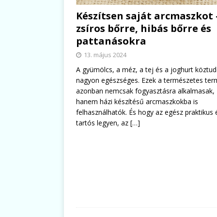
Készítsen saját arcmaszkot 
zsíros bőrre, hibás bőrre és
pattanásokra
13. május 2024
A gyümölcs, a méz, a tej és a joghurt köztu
nagyon egészséges. Ezek a természetes te
azonban nemcsak fogyasztásra alkalmasak,
hanem házi készítésű arcmaszkokba is
felhasználhatók. És hogy az egész praktikus 
tartós legyen, az
[…]