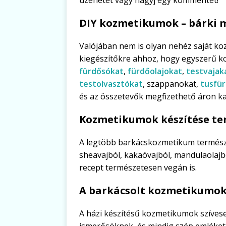
DIY kozmetikumok – bárki m
Valójában nem is olyan nehéz saját ko
kiegészítőkre ahhoz, hogy egyszerű 
fürdősókat
,
fürdőolajokat
,
testvajak
testolvasztókat
, szappanokat,
tusfü
és az összetevők megfizethető áron k
Kozmetikumok készítése te
A legtöbb barkácskozmetikum természe
sheavajból, kakaóvajból, mandulaolajbó
recept természetesen vegán is.
A barkácsolt kozmetikumo
A házi készítésű kozmetikumok szívese
ismerősöknek, és mindig szép emléket