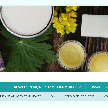
T
KÉSZÍTSEN SAJÁT KOZMETIKUMOKAT
ÖSSZETEV
ÍTSEN SAJÁT KOZMETIKUMOKAT
DIY
TERMÉKEK LETÖLTÉSE
VE