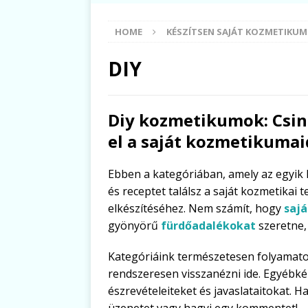
HOME
KÉSZÍTSEN SAJÁT KOZMETIKU
DIY
Diy kozmetikumok: Csin
el a saját kozmetikumai
Ebben a kategóriában, amely az egyik
és receptet találsz a saját kozmetika
elkészítéséhez. Nem számít, hogy
saj
gyönyörű
fürdőadalékokat
szeretne, 
Kategóriáink természetesen folyamat
rendszeresen visszanézni ide. Egyébkén
észrevételeiteket és javaslataitokat. H
üzenetet vagy hagyj egy kommentet!