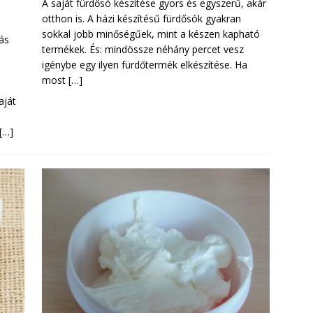
A saját fürdősó készítése gyors és egyszerű, akár
otthon is. A házi készítésű fürdősók gyakran
sokkal jobb minőségűek, mint a készen kapható
ás
termékek. És: mindössze néhány percet vesz
igénybe egy ilyen fürdőtermék elkészítése. Ha
most
[…]
aját
[…]