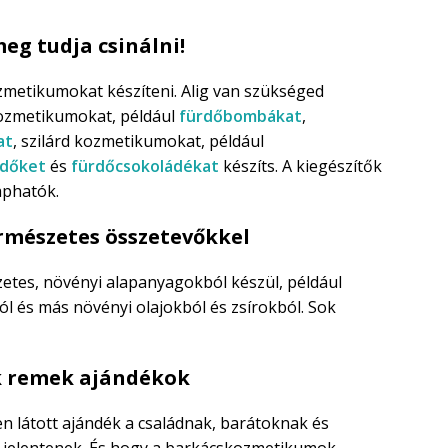
eg tudja csinálni!
zmetikumokat készíteni. Alig van szükséged
kozmetikumokat, például
fürdőbombákat
,
at
, szilárd kozmetikumokat, például
rdőket
és
fürdőcsokoládékat
készíts. A kiegészítők
aphatók.
rmészetes összetevőkkel
tes, növényi alapanyagokból készül, például
l és más növényi olajokból és zsírokból. Sok
k remek ajándékok
n látott ajándék a családnak, barátoknak és
 jelentenek. És hogy a barkácskozmetikumok