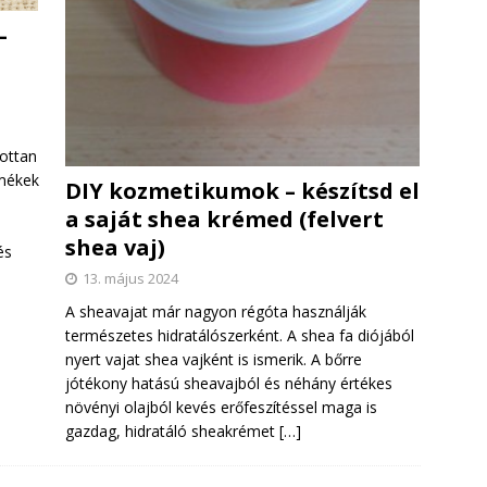
–
dottan
rmékek
DIY kozmetikumok – készítsd el
a saját shea krémed (felvert
shea vaj)
és
13. május 2024
A sheavajat már nagyon régóta használják
természetes hidratálószerként. A shea fa diójából
nyert vajat shea vajként is ismerik. A bőrre
jótékony hatású sheavajból és néhány értékes
növényi olajból kevés erőfeszítéssel maga is
gazdag, hidratáló sheakrémet
[…]