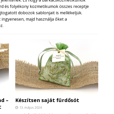
árd és folyékony kozmetikumok összes receptje
togatott dobozok sablonjait is mellékeljük.
 ingyenesen, majd használja őket a
z.
ad –
Készítsen saját fürdősót
t
13. május 2024