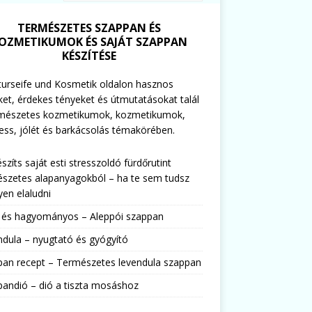
TERMÉSZETES SZAPPAN ÉS
OZMETIKUMOK ÉS SAJÁT SZAPPAN
KÉSZÍTÉSE
urseife und Kosmetik oldalon hasznos
ket, érdekes tényeket és útmutatásokat talál
rmészetes kozmetikumok, kozmetikumok,
ess, jólét és barkácsolás témakörében.
észíts saját esti stresszoldó fürdőrutint
szetes alapanyagokból – ha te sem tudsz
en elaludni
s és hagyományos – Aleppói szappan
dula – nyugtató és gyógyító
pan recept – Természetes levendula szappan
andió – dió a tiszta mosáshoz