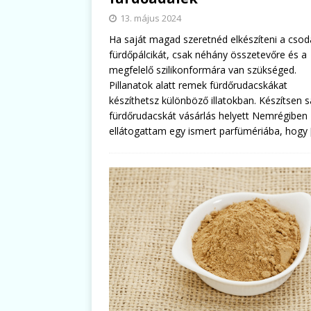
13. május 2024
Ha saját magad szeretnéd elkészíteni a csod
fürdőpálcikát, csak néhány összetevőre és a
megfelelő szilikonformára van szükséged.
Pillanatok alatt remek fürdőrudacskákat
készíthetsz különböző illatokban. Készítsen s
fürdőrudacskát vásárlás helyett Nemrégiben
ellátogattam egy ismert parfümériába, hogy