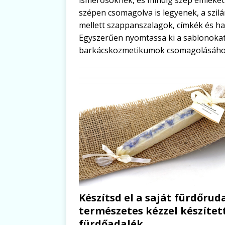
szépen csomagolva is legyenek, a szil
mellett szappanszalagok, címkék és haj
Egyszerűen nyomtassa ki a sablonokat
barkácskozmetikumok csomagolásáho
Készítsd el a saját fürdőrud
természetes kézzel készítet
fürdőadalék