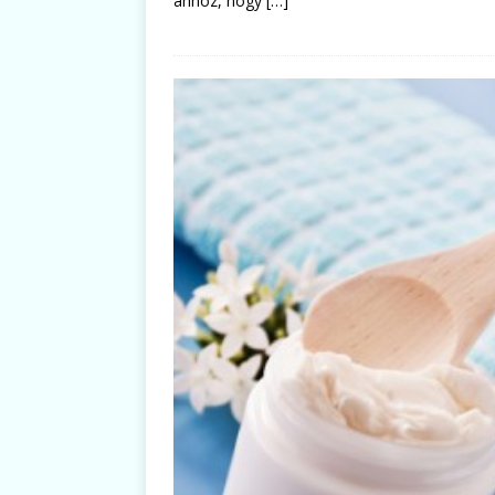
ahhoz, hogy
[…]