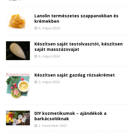
Lanolin természetes szappanokban és
krémekben
6. május 2024
Készítsen saját testolvasztót, készítsen
saját masszázsvajat
6. május 2024
Készítsen saját gazdag rózsakrémet
5. május 2024
DIY kozmetikumok – ajándékok a
barkácsolóknak
2. november 2021