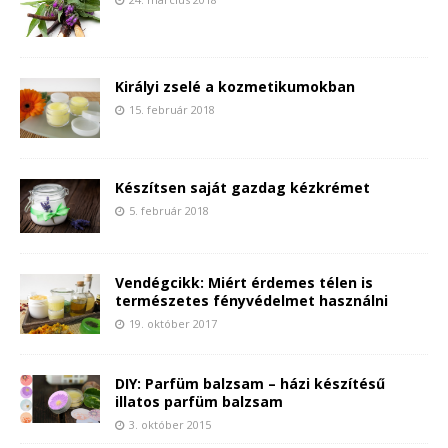
Királyi zselé a kozmetikumokban
15. február 2018
Készítsen saját gazdag kézkrémet
5. február 2018
Vendégcikk: Miért érdemes télen is
természetes fényvédelmet használni
19. október 2017
DIY: Parfüm balzsam – házi készítésű
illatos parfüm balzsam
3. október 2015