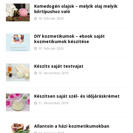
Komedogén olajok – melyik olaj melyik
bőrtípushoz való
18. február 2020
DIY kozmetikumok – ebook saját
kozmetikumok készítése
10. február 2020
Készíts saját testvajat
19. december 2019
Készítsen saját szél- és időjáráskrémet
11. december 2019
Allantoin a házi kozmetikumokban
24. március 2018