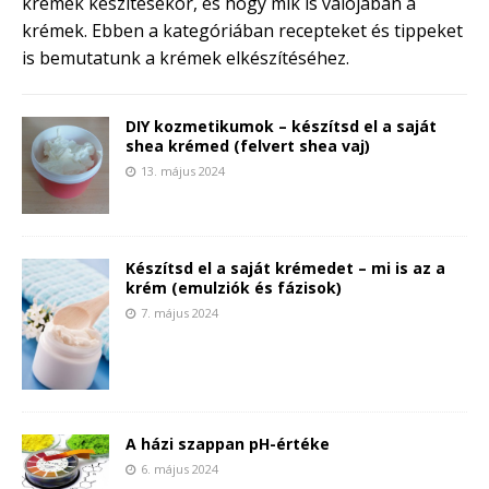
krémek készítésekor, és hogy mik is valójában a
krémek. Ebben a kategóriában recepteket és tippeket
is bemutatunk a krémek elkészítéséhez.
DIY kozmetikumok – készítsd el a saját
shea krémed (felvert shea vaj)
13. május 2024
Készítsd el a saját krémedet – mi is az a
krém (emulziók és fázisok)
7. május 2024
A házi szappan pH-értéke
6. május 2024