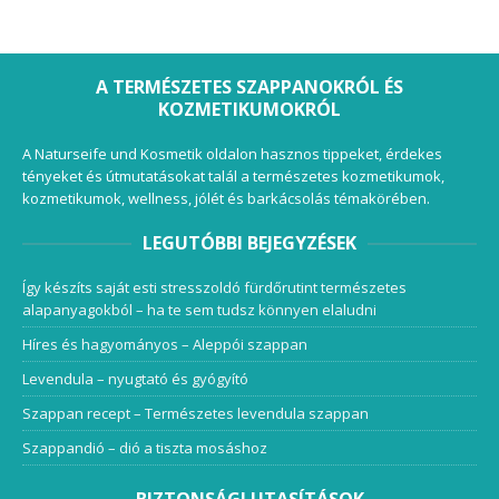
A TERMÉSZETES SZAPPANOKRÓL ÉS
KOZMETIKUMOKRÓL
A Naturseife und Kosmetik oldalon hasznos tippeket, érdekes
tényeket és útmutatásokat talál a természetes kozmetikumok,
kozmetikumok, wellness, jólét és barkácsolás témakörében.
LEGUTÓBBI BEJEGYZÉSEK
Így készíts saját esti stresszoldó fürdőrutint természetes
alapanyagokból – ha te sem tudsz könnyen elaludni
Híres és hagyományos – Aleppói szappan
Levendula – nyugtató és gyógyító
Szappan recept – Természetes levendula szappan
Szappandió – dió a tiszta mosáshoz