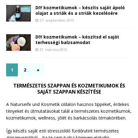
DIY kozmetikumok – készíts saját ápoló
olajat a striák és a striák kezelésére
27. szeptember 2015
DIY kozmetikumok – készítsd el saját
terhességi balzsamodat
31. március 2015
1
2
»
TERMÉSZETES SZAPPAN ÉS KOZMETIKUMOK ÉS
SAJÁT SZAPPAN KÉSZÍTÉSE
A Naturseife und Kosmetik oldalon hasznos tippeket, érdekes
tényeket és útmutatásokat talál a természetes kozmetikumok,
kozmetikumok, wellness, jólét és barkácsolás témakörében.
Így készíts saját esti stresszoldó fürdőrutint természetes
alapanyagokból – ha te sem tudsz könnyen elaludni