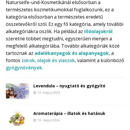
Naturseife-und-Kosmetikánál elsősorban a
természetes kozmetikumokkal foglalkozunk, ez a
kategória elsősorban a természetes eredetű
összetevőkről szól. Ez egy fő kategória, amely további
alkategóriákra oszlik. Ha például az
illóolajokról
szeretne többet megtudni, egyszerűen menjen a
megfelelő alkategóriába. További alkategóriák közé
tartoznak az
adalékanyagok és alapanyagok
, a
fontos
zsírok, olajok és viaszok
, valamint a különböző
gyógynövények
.
Levendula – nyugtató és gyógyító
13. május 2024
Aromaterápia – illatok és hatásuk
13. május 2024