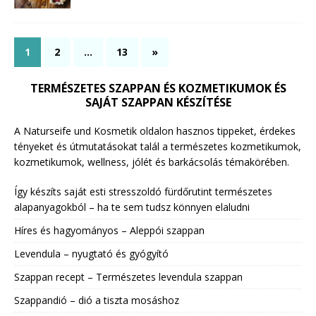
1
2
…
13
»
TERMÉSZETES SZAPPAN ÉS KOZMETIKUMOK ÉS
SAJÁT SZAPPAN KÉSZÍTÉSE
A Naturseife und Kosmetik oldalon hasznos tippeket, érdekes
tényeket és útmutatásokat talál a természetes kozmetikumok,
kozmetikumok, wellness, jólét és barkácsolás témakörében.
Így készíts saját esti stresszoldó fürdőrutint természetes
alapanyagokból – ha te sem tudsz könnyen elaludni
Híres és hagyományos – Aleppói szappan
Levendula – nyugtató és gyógyító
Szappan recept – Természetes levendula szappan
Szappandió – dió a tiszta mosáshoz