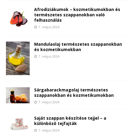
Afrodiziákumok – kozmetikumokban és
természetes szappanokban való
felhasználás
7. május 2024
Mandulaolaj természetes szappanokban
és kozmetikumokban
7. május 2024
Sárgabarackmagolaj természetes
szappanokban és kozmetikumokban
7. május 2024
Saját szappan készítése tejjel – a
különböző tejfajták
7. május 2024