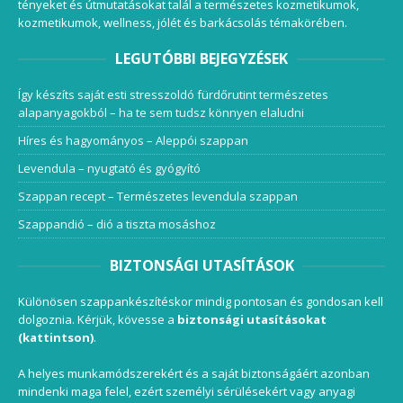
tényeket és útmutatásokat talál a természetes kozmetikumok,
kozmetikumok, wellness, jólét és barkácsolás témakörében.
LEGUTÓBBI BEJEGYZÉSEK
Így készíts saját esti stresszoldó fürdőrutint természetes
alapanyagokból – ha te sem tudsz könnyen elaludni
Híres és hagyományos – Aleppói szappan
Levendula – nyugtató és gyógyító
Szappan recept – Természetes levendula szappan
Szappandió – dió a tiszta mosáshoz
BIZTONSÁGI UTASÍTÁSOK
Különösen szappankészítéskor mindig pontosan és gondosan kell
dolgoznia. Kérjük, kövesse a
biztonsági utasításokat
(kattintson)
.
A helyes munkamódszerekért és a saját biztonságáért azonban
mindenki maga felel, ezért személyi sérülésekért vagy anyagi