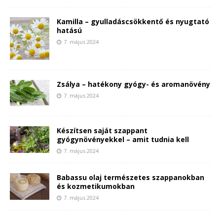
Kamilla – gyulladáscsökkentő és nyugtató
hatású
7. május 2024
Zsálya – hatékony gyógy- és aromanövény
7. május 2024
Készítsen saját szappant
gyógynövényekkel – amit tudnia kell
7. május 2024
Babassu olaj természetes szappanokban
és kozmetikumokban
7. május 2024