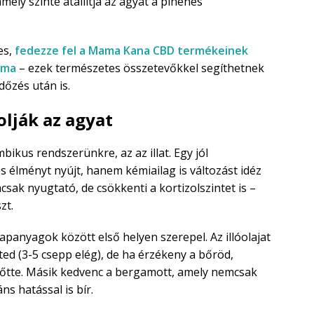
mely szinte átállítja az agyat a pihenés
es,
fedezze fel a Mama Kana CBD termékeinek
 ma
– ezek természetes összetevőkkel segíthetnek
dőzés után is.
olják az agyat
bikus rendszerünkre, az az illat. Egy jól
élményt nyújt, hanem kémiailag is változást idéz
sak nyugtató, de csökkenti a kortizolszintet is –
zt.
panyagok között első helyen szerepel. Az illóolajat
ted (3-5 csepp elég), de ha érzékeny a bőröd,
lőtte. Másik kedvenc a bergamott, amely nemcsak
s hatással is bír.