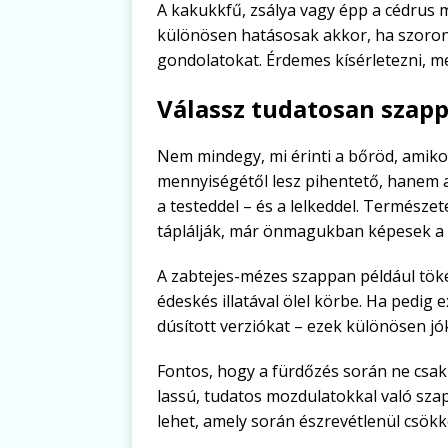
A kakukkfű, zsálya vagy épp a cédrus m
különösen hatásosak akkor, ha szoron
gondolatokat. Érdemes kísérletezni, m
Válassz tudatosan szapp
Nem mindegy, mi érinti a bőröd, amikor
mennyiségétől lesz pihentető, hanem 
a testeddel – és a lelkeddel. Termész
táplálják, már önmagukban képesek a 
A zabtejes-mézes szappan például töké
édeskés illatával ölel körbe. Ha pedig 
dúsított verziókat – ezek különösen jó
Fontos, hogy a fürdőzés során ne csak 
lassú, tudatos mozdulatokkal való sza
lehet, amely során észrevétlenül csökk