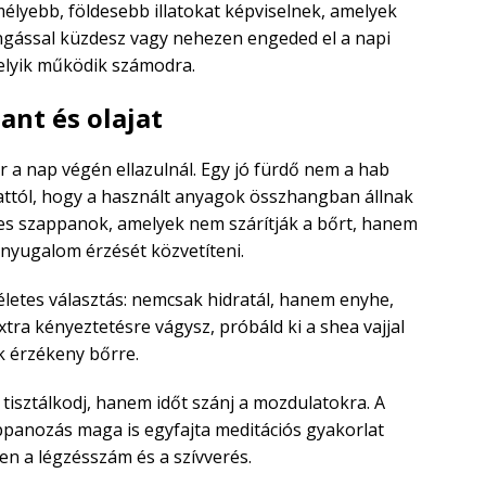
élyebb, földesebb illatokat képviselnek, amelyek
gással küzdesz vagy nehezen engeded el a napi
elyik működik számodra.
ant és olajat
 a nap végén ellazulnál. Egy jó fürdő nem a hab
attól, hogy a használt anyagok összhangban állnak
etes szappanok, amelyek nem szárítják a bőrt, hanem
nyugalom érzését közvetíteni.
letes választás: nemcsak hidratál, hanem enyhe,
extra kényeztetésre vágysz, próbáld ki a shea vajjal
k érzékeny bőrre.
tisztálkodj, hanem időt szánj a mozdulatokra. A
ppanozás maga is egyfajta meditációs gyakorlat
en a légzésszám és a szívverés.