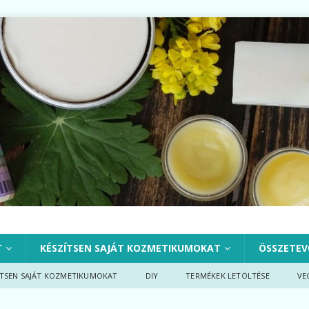
T
KÉSZÍTSEN SAJÁT KOZMETIKUMOKAT
ÖSSZETEV
ÍTSEN SAJÁT KOZMETIKUMOKAT
DIY
TERMÉKEK LETÖLTÉSE
VE