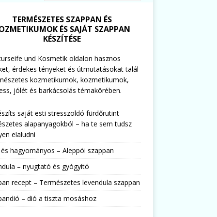
TERMÉSZETES SZAPPAN ÉS
OZMETIKUMOK ÉS SAJÁT SZAPPAN
KÉSZÍTÉSE
urseife und Kosmetik oldalon hasznos
ket, érdekes tényeket és útmutatásokat talál
rmészetes kozmetikumok, kozmetikumok,
ess, jólét és barkácsolás témakörében.
észíts saját esti stresszoldó fürdőrutint
szetes alapanyagokból – ha te sem tudsz
en elaludni
s és hagyományos – Aleppói szappan
dula – nyugtató és gyógyító
pan recept – Természetes levendula szappan
andió – dió a tiszta mosáshoz