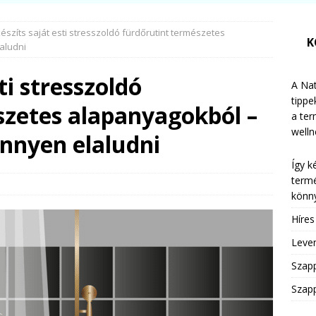
készíts saját esti stresszoldó fürdőrutint természetes
K
aludni
ti stresszoldó
A Nat
tippe
szetes alapanyagokból –
a te
welln
önnyen elaludni
Így k
termé
könny
Híre
Leven
Szap
Szapp