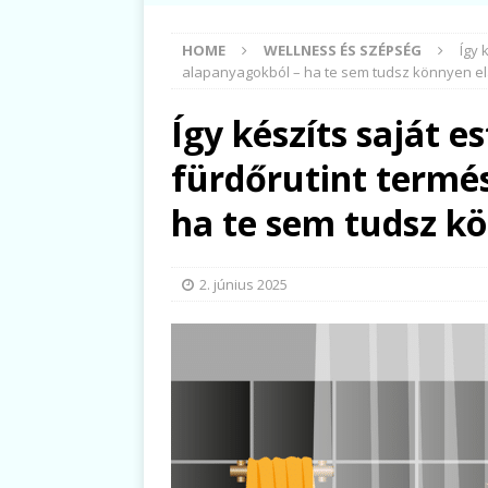
HOME
WELLNESS ÉS SZÉPSÉG
Így 
alapanyagokból – ha te sem tudsz könnyen el
Így készíts saját es
fürdőrutint termé
ha te sem tudsz k
2. június 2025