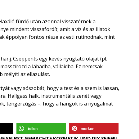
relaxáló fürdő után azonnal visszatérnek a
ye mindent visszafordít, amit a víz és az illatok
zak éppolyan fontos része az esti rutinodnak, mint
hanj. Cseppents egy kevés nyugtató olajat (pl.
 masszírozd a lábadba, vállaidba. Ez nemcsak
 mélyíti az ellazulást.
rtyát vagy sószobát, hogy a test és a szem is lassan,
a. Hallgass halk, instrumentális zenét vagy
ok, tengerzúgás –, hogy a hangok is a nyugalmat
teilen
merken
E SELBST GEMACHTE KOSMETIK UND DIY SEIFEN