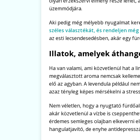
olyan érzékszervi élmény része lehet, a
üzemmódjára.
Aki pedig még mélyebb nyugalmat ker
széles választékát, és rendeljen még
az esti lecsendesedésben, akár egy für
Illatok, amelyek áthang
Ha van valami, ami közvetlenül hat a lim
megválasztott aroma nemcsak kellemes 
elő az agyban. A levendula például nemc
azaz tényleg képes mérsékelni a stress
Nem véletlen, hogy a nyugtató fürdőala
akár közvetlenül a vízbe is cseppenthe
érdemes semleges olajban elkeverni e
hangulatjavító, de enyhe antidepresszán