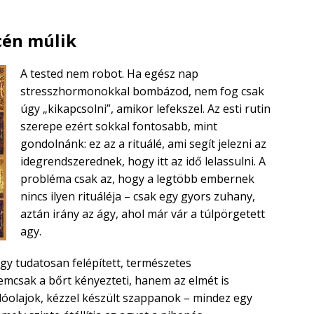
cén múlik
A tested nem robot. Ha egész nap
stresszhormonokkal bombázod, nem fog csak
úgy „kikapcsolni”, amikor lefekszel. Az esti rutin
szerepe ezért sokkal fontosabb, mint
gondolnánk: ez az a rituálé, ami segít jelezni az
idegrendszerednek, hogy itt az idő lelassulni. A
probléma csak az, hogy a legtöbb embernek
nincs ilyen rituáléja – csak egy gyors zuhany,
aztán irány az ágy, ahol már vár a túlpörgetett
agy.
gy tudatosan felépített, természetes
csak a bőrt kényezteti, hanem az elmét is
 illóolajok, kézzel készült szappanok – mindez egy