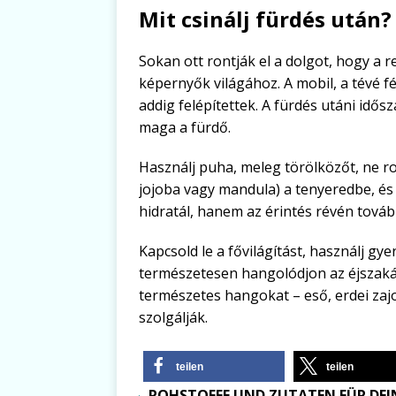
Mit csinálj fürdés után?
Sokan ott rontják el a dolgot, hogy a 
képernyők világához. A mobil, a tévé fén
addig felépítettek. A fürdés utáni idős
maga a fürdő.
Használj puha, meleg törölközőt, ne ro
jojoba vagy mandula) a tenyeredbe, és
hidratál, hanem az érintés révén tovább
Kapcsold le a fővilágítást, használj gye
természetesen hangolódjon az éjszakár
természetes hangokat – eső, erdei zaj
szolgálják.
teilen
teilen
ROHSTOFFE UND ZUTATEN FÜR DEIN