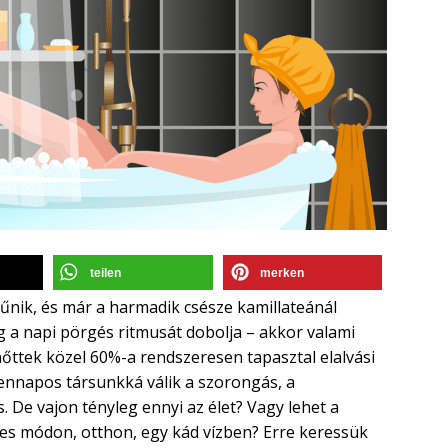
teilen
merken
tűnik, és már a harmadik csésze kamillateánál
 a napi pörgés ritmusát dobolja – akkor valami
nőttek közel 60%-a rendszeresen tapasztal elalvási
nnapos társunkká válik a szorongás, a
. De vajon tényleg ennyi az élet? Vagy lehet a
es módon, otthon, egy kád vízben? Erre keressük