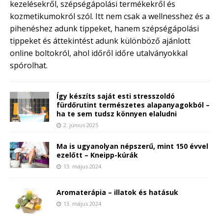
kezelésekről, szépségápolási termékekről és
kozmetikumokról szól. Itt nem csak a wellnesshez és a
pihenéshez adunk tippeket, hanem szépségápolási
tippeket és áttekintést adunk különböző ajánlott
online boltokról, ahol időről időre utalványokkal
spórolhat.
Így készíts saját esti stresszoldó
fürdőrutint természetes alapanyagokból –
ha te sem tudsz könnyen elaludni
2. június 2025
Ma is ugyanolyan népszerű, mint 150 évvel
ezelőtt – Kneipp-kúrák
13. május 2024
Aromaterápia – illatok és hatásuk
13. május 2024