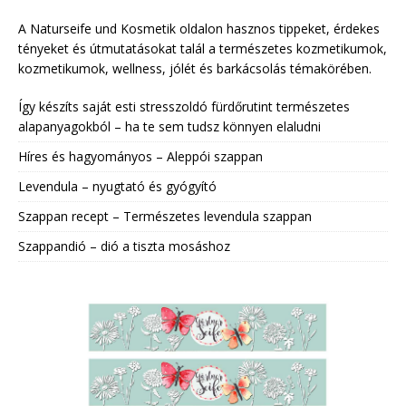
A Naturseife und Kosmetik oldalon hasznos tippeket, érdekes
tényeket és útmutatásokat talál a természetes kozmetikumok,
kozmetikumok, wellness, jólét és barkácsolás témakörében.
Így készíts saját esti stresszoldó fürdőrutint természetes
alapanyagokból – ha te sem tudsz könnyen elaludni
Híres és hagyományos – Aleppói szappan
Levendula – nyugtató és gyógyító
Szappan recept – Természetes levendula szappan
Szappandió – dió a tiszta mosáshoz