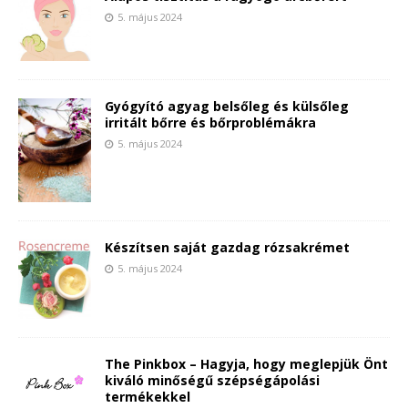
5. május 2024
Gyógyító agyag belsőleg és külsőleg
irritált bőrre és bőrproblémákra
5. május 2024
Készítsen saját gazdag rózsakrémet
5. május 2024
The Pinkbox – Hagyja, hogy meglepjük Önt
kiváló minőségű szépségápolási
termékekkel