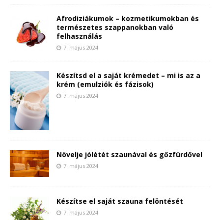
Afrodiziákumok – kozmetikumokban és
természetes szappanokban való
felhasználás
7. május 2024
Készítsd el a saját krémedet – mi is az a
krém (emulziók és fázisok)
7. május 2024
Növelje jólétét szaunával és gőzfürdővel
7. május 2024
Készítse el saját szauna felöntését
7. május 2024