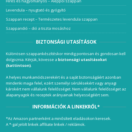
Híres és hagyományos – Aleppói szappan
Levendula – nyugtató és gyógyító
Szappan recept – Természetes levendula szappan
Szappandió – dió a tiszta mosáshoz
BIZTONSÁGI UTASÍTÁSOK
Különösen szappankészítéskor mindig pontosan és gondosan kell
dolgoznia. Kérjük, kövesse a
biztonsági utasításokat
(kattintson)
.
A helyes munkamódszerekért és a saját biztonságáért azonban
mindenki maga felel, ezért személyi sérülésekért vagy anyagi
károkért nem vállalunk felelősséget. Nem vállalunk felelősséget az
alapanyagok és receptek arányainak helyességéért sem.
INFORMÁCIÓK A LINKEKRŐL*
*Az Amazon partnerként a minősített eladásokon keresek.
A *-gal jelölt linkek affiliate linkek / reklámok.