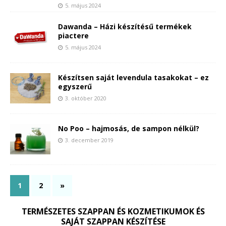
5. május 2024
Dawanda – Házi készítésű termékek
piactere
5. május 2024
Készítsen saját levendula tasakokat – ez
egyszerű
3. október 2020
No Poo – hajmosás, de sampon nélkül?
3. december 2019
1
2
»
TERMÉSZETES SZAPPAN ÉS KOZMETIKUMOK ÉS
SAJÁT SZAPPAN KÉSZÍTÉSE