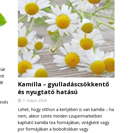
már
nt.
át
Kamilla – gyulladáscsökkentő
és nyugtató hatású
7. május 2024
evés
Lehet, hogy otthon a kertjében is van kamilla – ha
nem, akkor szinte minden szupermarketben
kapható kamilla tea formájában, virágként vagy
por formájában a bioboltokban vagy