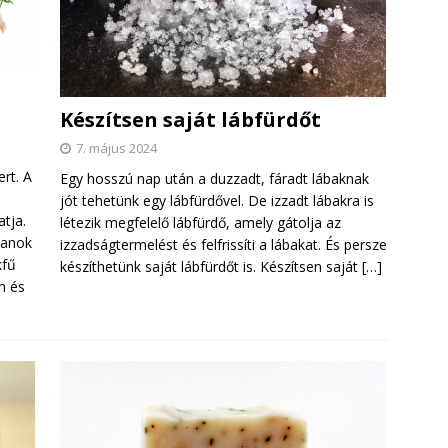
Készítsen saját lábfürdőt
7. május 2024
rt. A
Egy hosszú nap után a duzzadt, fáradt lábaknak
jót tehetünk egy lábfürdővel. De izzadt lábakra is
atja.
létezik megfelelő lábfürdő, amely gátolja az
panok
izzadságtermelést és felfrissíti a lábakat. És persze
kfű
készíthetünk saját lábfürdőt is. Készítsen saját
[…]
n és