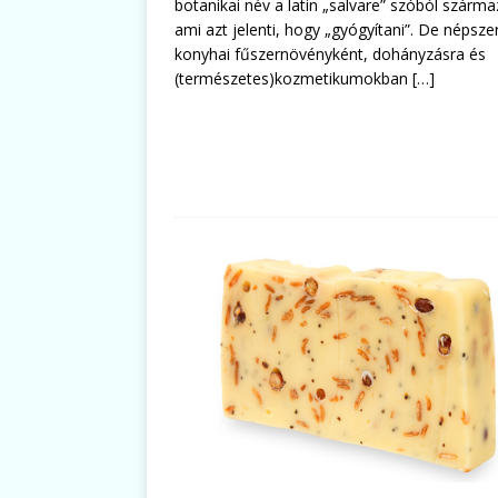
botanikai név a latin „salvare” szóból szárma
ami azt jelenti, hogy „gyógyítani”. De népsze
konyhai fűszernövényként, dohányzásra és
(természetes)kozmetikumokban
[…]