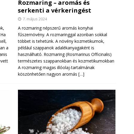
Rozmaring – aromás és
serkenti a vérkeringést
7. május 2024
ok,
A rozmaring népszerű aromás konyhai
 Ha
fűszernövény. A rozmaringgal azonban sokkal
ell,
többet is tehetünk. A növény kozmetikumok,
ban a
például szappanok adalékanyagaként is
anis
használható. Rozmaring (Rosmarinus Officinalis)
vett
természetes szappanokban és kozmetikumokban
A rozmaring magas illóolaj-tartalmának
köszönhetően nagyon aromás
[…]