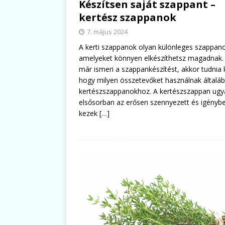
Készítsen saját szappant –
kertész szappanok
7. május 2024
A kerti szappanok olyan különleges szappan
amelyeket könnyen elkészíthetsz magadnak.
már ismeri a szappankészítést, akkor tudnia k
hogy milyen összetevőket használnak általá
kertészszappanokhoz. A kertészszappan ugy
elsősorban az erősen szennyezett és igénybe
kezek
[…]