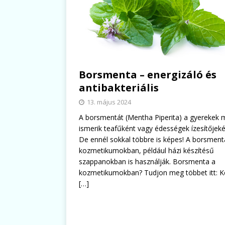
Borsmenta – energizáló és
antibakteriális
13. május 2024
A borsmentát (Mentha Piperita) a gyerekek 
ismerik teafűként vagy édességek ízesítőjeké
De ennél sokkal többre is képes! A borsment
kozmetikumokban, például házi készítésű
szappanokban is használják. Borsmenta a
kozmetikumokban? Tudjon meg többet itt: K
[…]