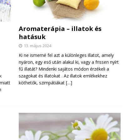
Aromaterápia – illatok és
hatásuk
13. május 2024
Ki ne ismerné fel azt a különleges illatot, amely
nyáron, egy eső után alakul ki, vagy a frissen nyírt
fű illatát? Mindenki sajátos módon érzékeli a
szagokat és illatokat . Az illatok emlékekhez
k
köthetők, szimpátiákat
[…]
 miatt
n