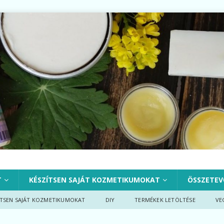
T
KÉSZÍTSEN SAJÁT KOZMETIKUMOKAT
ÖSSZETEV
ÍTSEN SAJÁT KOZMETIKUMOKAT
DIY
TERMÉKEK LETÖLTÉSE
VE