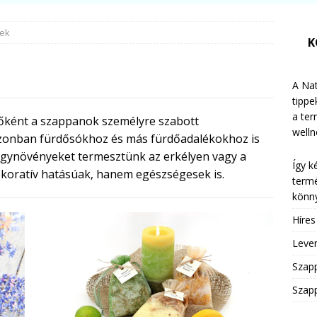
ek
K
A Nat
tippe
a te
őként a szappanok személyre szabott
welln
azonban fürdősókhoz és más fürdőadalékokhoz is
gyógynövényeket termesztünk az erkélyen vagy a
Így k
koratív hatásúak, hanem egészségesek is.
termé
könny
Híre
Leven
Szap
Szapp