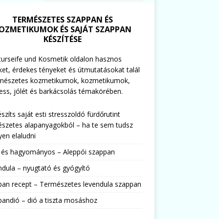
TERMÉSZETES SZAPPAN ÉS
OZMETIKUMOK ÉS SAJÁT SZAPPAN
KÉSZÍTÉSE
urseife und Kosmetik oldalon hasznos
ket, érdekes tényeket és útmutatásokat talál
rmészetes kozmetikumok, kozmetikumok,
ess, jólét és barkácsolás témakörében.
észíts saját esti stresszoldó fürdőrutint
szetes alapanyagokból – ha te sem tudsz
en elaludni
s és hagyományos – Aleppói szappan
dula – nyugtató és gyógyító
pan recept – Természetes levendula szappan
andió – dió a tiszta mosáshoz