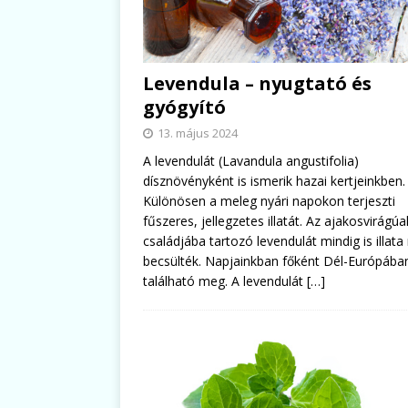
Levendula – nyugtató és
gyógyító
13. május 2024
A levendulát (Lavandula angustifolia)
dísznövényként is ismerik hazai kertjeinkben.
Különösen a meleg nyári napokon terjeszti
fűszeres, jellegzetes illatát. Az ajakosvirágúa
családjába tartozó levendulát mindig is illata
becsülték. Napjainkban főként Dél-Európába
található meg. A levendulát
[…]