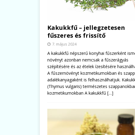
Kakukkfű – jellegzetesen
fűszeres és frissítő
7. május 2024
A kakukkfű népszerű konyhai fűszerként isme
növényt azonban nemcsak a fűszerágyás
szépítésére és az ételek ízesítésére használh
A fűszernövényt kozmetikumokban és szap
adalékanyagaként is felhasználhatjuk. Kakuk
(Thymus vulgaris) természetes szappanokba
kozmetikumokban A kakukkfű
[…]