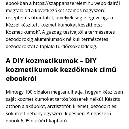
ebookban a https://szappanszerelem.hu weboldalról
megtalálod a következőket számos nagyszerű
receptet és útmutatót, amelyek segítségével igazi
kézzel készített kozmetikumokat készíthetsz
Kozmetikumok”. A gazdag testvajtól a természetes
dezodorokig alumíniumsók nélküli természetes
dezodoroktól a tápláló fürdőcsokoládékig.
A DIY kozmetikumok – DIY
kozmetikumok kezdőknek című
ebookról
Mintegy 100 oldalon megtanulhatja, hogyan készítsen
saját kozmetikumokat tartósítószerek nélkül. Készíts
otthon ajakápolót, arctisztítót, krémet, dezodort és
sok mást néhány egyszerű lépésben. A népszerű
ebook 6,95 euróért kapható.