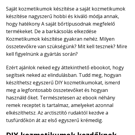
Saját kozmetikumok készítése a saját kozmetikumok
készítése nagyszerű hobbi és kiváló módja annak,
hogy hatékony A saját bőrtípusodnak megfelelő
termékeket. De a barkácsolás elkezdése
Kozmetikumok készítése gyakran nehéz. Milyen
összetevőkre van szükségünk? Mit kell tesznek? Mire
kell figyelnünk a gyártás során?
Ezért ajánlok neked egy áttekinthető ebookot, hogy
segítsek neked az elindulásban. Tudd meg, hogyan
készíthetsz egyszerű DIY kozmetikumokat, ismerd
meg a legfontosabb összetevőket és hogyan
használd őket. Természetesen az ebook néhány
remek receptet is tartalmaz, amelyeket azonnal
elkészíthetsz. Az arctisztító rudaktól kezdve a
tusfürdőkön át az első egyszerű krémedig.
DIY-kozmetikumok kezdőknek