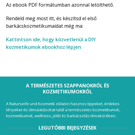
Az ebook PDF formátumban azonnal letölthető.
Rendeld meg most itt, és készítsd el első
barkácskozmetikumaidat még ma:
Kattintson ide, hogy közvetlenül a DIY
kozmetikumok ebookhoz lépjen
A TERMÉSZETES SZAPPANOKRÓL ÉS
KOZMETIKUMOKRÓL
A Naturseife und Kosmetik oldalon hasznos tippeket, érdekes
tényeket és útmutatásokat talál a természetes kozmetikumok,
kozmetikumok, wellness, jólét és barkácsolás témakörében.
LEGUTÓBBI BEJEGYZÉSEK