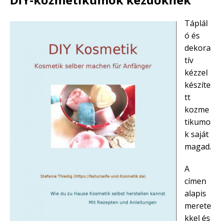
Táplál
ó és
dekora
tív
kézzel
készíte
tt
kozme
tikumo
k saját
magad.
A
címen
alapis
merete
kkel és