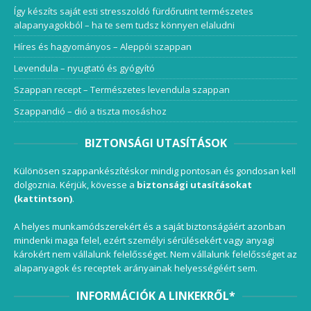
Így készíts saját esti stresszoldó fürdőrutint természetes
alapanyagokból – ha te sem tudsz könnyen elaludni
Híres és hagyományos – Aleppói szappan
Levendula – nyugtató és gyógyító
Szappan recept – Természetes levendula szappan
Szappandió – dió a tiszta mosáshoz
BIZTONSÁGI UTASÍTÁSOK
Különösen szappankészítéskor mindig pontosan és gondosan kell
dolgoznia. Kérjük, kövesse a
biztonsági utasításokat
(kattintson)
.
A helyes munkamódszerekért és a saját biztonságáért azonban
mindenki maga felel, ezért személyi sérülésekért vagy anyagi
károkért nem vállalunk felelősséget. Nem vállalunk felelősséget az
alapanyagok és receptek arányainak helyességéért sem.
INFORMÁCIÓK A LINKEKRŐL*