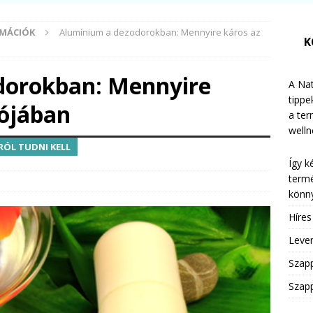
RMÁCIÓK
Alumínium a dezodorokban: Mennyire káros az
K
dorokban: Mennyire
A Nat
tippe
lójában
a te
welln
ÓL TUDNI KELL
Így k
termé
könny
Híre
Leven
Szap
Szapp