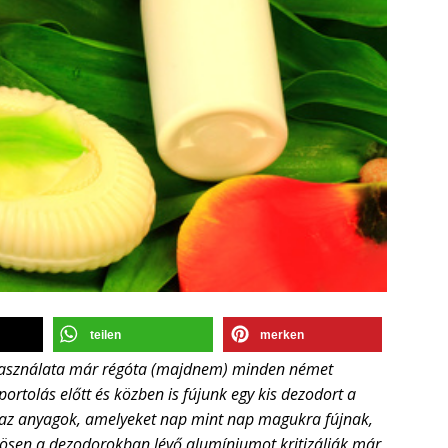
teilen
merken
asználata már régóta (majdnem) minden német
portolás előtt és közben is fújunk egy kis dezodort a
 az anyagok, amelyeket nap mint nap magukra fújnak,
ösen a dezodorokban lévő alumíniumot kritizálják már