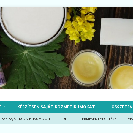
T
KÉSZÍTSEN SAJÁT KOZMETIKUMOKAT
ÖSSZETEV
ÍTSEN SAJÁT KOZMETIKUMOKAT
DIY
TERMÉKEK LETÖLTÉSE
VE