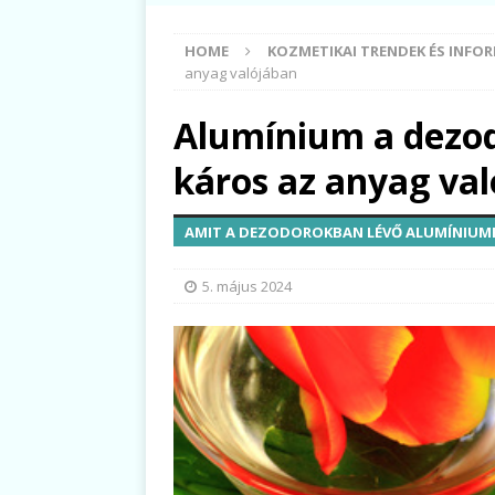
HOME
KOZMETIKAI TRENDEK ÉS INFO
anyag valójában
Alumínium a dezo
káros az anyag va
AMIT A DEZODOROKBAN LÉVŐ ALUMÍNIUMR
5. május 2024