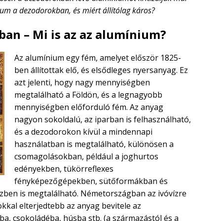
ium a dezodorokban, és miért állítólag káros?
an – Mi is az az alumínium?
Az alumínium egy fém, amelyet először 1825-
ben állítottak elő, és elsődleges nyersanyag. Ez
azt jelenti, hogy nagy mennyiségben
megtalálható a Földön, és a legnagyobb
mennyiségben előforduló fém. Az anyag
nagyon sokoldalú, az iparban is felhasználható,
és a dezodorokon kívül a mindennapi
használatban is megtalálható, különösen a
csomagolásokban, például a joghurtos
edényekben, tükörreflexes
fényképezőgépekben, sütőformákban és
ízben is megtalálható. Németországban az ivóvízre
kkal elterjedtebb az anyag bevitele az
ba, csokoládéba, húsba stb. (a származástól és a