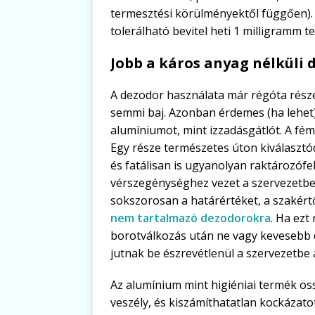
termesztési körülményektől függően). 
tolerálható bevitel heti 1 milligramm t
Jobb a káros anyag nélküli
A dezodor használata már régóta része
semmi baj. Azonban érdemes (ha lehet)
alumíniumot, mint izzadásgátlót. A fémb
Egy része természetes úton kiválasztód
és fatálisan is ugyanolyan raktározófeh
vérszegénységhez vezet a szervezetbe
sokszorosan a határértéket, a szakértő
nem tartalmazó dezodorokra
. Ha ezt
borotválkozás után ne vagy kevesebb 
jutnak be észrevétlenül a szervezetbe
Az alumínium mint higiéniai termék ös
veszély, és kiszámíthatatlan kockázato