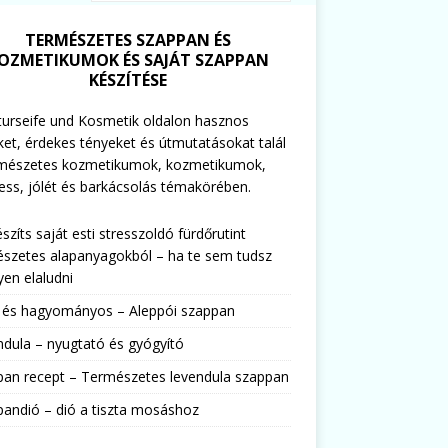
TERMÉSZETES SZAPPAN ÉS
OZMETIKUMOK ÉS SAJÁT SZAPPAN
KÉSZÍTÉSE
urseife und Kosmetik oldalon hasznos
ket, érdekes tényeket és útmutatásokat talál
rmészetes kozmetikumok, kozmetikumok,
ess, jólét és barkácsolás témakörében.
észíts saját esti stresszoldó fürdőrutint
szetes alapanyagokból – ha te sem tudsz
en elaludni
s és hagyományos – Aleppói szappan
dula – nyugtató és gyógyító
pan recept – Természetes levendula szappan
andió – dió a tiszta mosáshoz