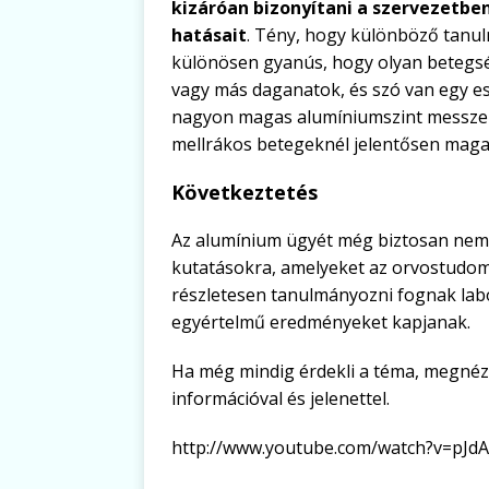
kizáróan bizonyítani a szervezetb
hatásait
. Tény, hogy különböző tanu
különösen gyanús, hogy olyan betegsé
vagy más daganatok, és szó van egy es
nagyon magas alumíniumszint messzem
mellrákos betegeknél jelentősen magas
Következtetés
Az alumínium ügyét még biztosan nem 
kutatásokra, amelyeket az orvostudom
részletesen tanulmányozni fognak labo
egyértelmű eredményeket kapjanak.
Ha még mindig érdekli a téma, megnézh
információval és jelenettel.
http://www.youtube.com/watch?v=pJ