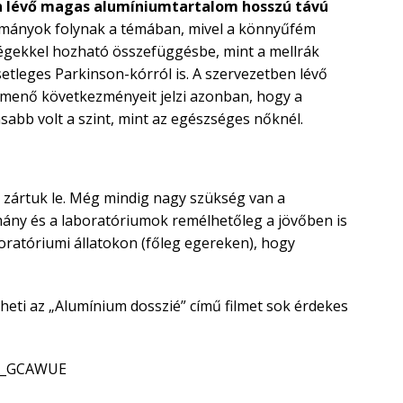
en lévő magas alumíniumtartalom hosszú távú
lmányok folynak a témában, mivel a könnyűfém
gekkel hozható összefüggésbe, mint a mellrák
etleges Parkinson-kórról is. A szervezetben lévő
enő következményeit jelzi azonban, hogy a
abb volt a szint, mint az egészséges nőknél.
zártuk le. Még mindig nagy szükség van a
ány és a laboratóriumok remélhetőleg a jövőben is
ratóriumi állatokon (főleg egereken), hogy
eti az „Alumínium dosszié” című filmet sok érdekes
dA_GCAWUE