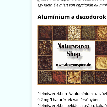
egy ideje. De miért van egyáltalán alumín
Alumínium a dezodorokb
élelmiszerekben. Az alumínium az ivóv
0,2 mg/l határérték van érvényben – so
élelmiszerekbe, például a teába, kakaó