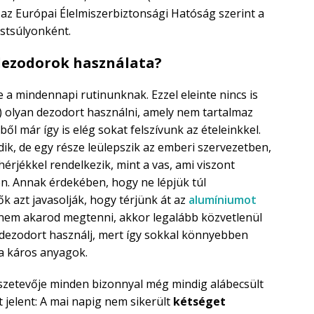
az Európai Élelmiszerbiztonsági Hatóság szerint a
estsúlyonként.
 dezodorok használata?
 a mindennapi rutinunknak. Ezzel eleinte nincs is
 olyan dezodort használni, amely nem tartalmaz
ől már így is elég sokat felszívunk az ételeinkkel.
ik, de egy része leülepszik az emberi szervezetben,
érjékkel rendelkezik, mint a vas, ami viszont
n. Annak érdekében, hogy ne lépjük túl
k azt javasolják, hogy térjünk át az
alumíniumot
 nem akarod megtenni, akkor legalább közvetlenül
dezodort használj, mert így sokkal könnyebben
 a káros anyagok.
szetevője minden bizonnyal még mindig alábecsült
t jelent: A mai napig nem sikerült
kétséget