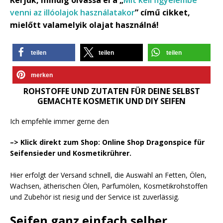
venni az illóolajok használatakor
” című cikket,
mielőtt valamelyik olajat használná!
teilen
teilen
teilen
merken
ROHSTOFFE UND ZUTATEN FÜR DEINE SELBST
GEMACHTE KOSMETIK UND DIY SEIFEN
Ich empfehle immer gerne den
–> Klick direkt zum Shop: Online Shop Dragonspice für
Seifensieder und Kosmetikrührer.
Hier erfolgt der Versand schnell, die Auswahl an Fetten, Ölen,
Wachsen, ätherischen Ölen, Parfumölen, Kosmetikrohstoffen
und Zubehör ist riesig und der Service ist zuverlässig.
Seifen ganz einfach selber