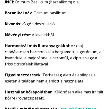
INCI
: Ocimum Basilicum (bazsalikom) olaj
Botanikai név
: Ocimum basilicum
Kivonás
: vízgőz-desztilláció
Növényi rész
: A levelekből
Harmonizál más illatanyagokkal
: Az olaj
csodálatosan harmonizál a bergamott, a geránium, a
levendula, a majoránna, a citromfű, a ciprus vagy a
friss citrusfélék illatával.
Figyelmeztetések
: Terhesség alatt és epilepszia
esetén általában nem ajánlott a használata.
Használat bőrápolásban
: Különösen alkalmas irritált
bőrre (rovarcsípések).
Kérjük, mindig olvassa el a „
Mit kell figyelembe