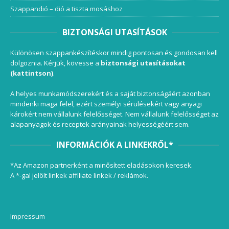
Szappandió – dió a tiszta mosáshoz
BIZTONSÁGI UTASÍTÁSOK
Különösen szappankészítéskor mindig pontosan és gondosan kell
dolgoznia. Kérjük, kövesse a
biztonsági utasításokat
(kattintson)
.
A helyes munkamódszerekért és a saját biztonságáért azonban
mindenki maga felel, ezért személyi sérülésekért vagy anyagi
károkért nem vállalunk felelősséget. Nem vállalunk felelősséget az
alapanyagok és receptek arányainak helyességéért sem.
INFORMÁCIÓK A LINKEKRŐL*
*Az Amazon partnerként a minősített eladásokon keresek.
A *-gal jelölt linkek affiliate linkek / reklámok.
Impressum