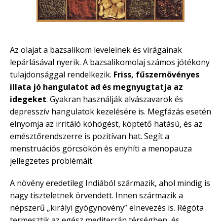
Az olajat a bazsalikom leveleinek és virágainak
lepárlásával nyerik. A bazsalikomolaj számos jótékony
tulajdonsággal rendelkezik.
Friss, fűszernövényes
illata jó hangulatot ad és megnyugtatja az
idegeket
. Gyakran használják alvászavarok és
depresszív hangulatok kezelésére is. Megfázás esetén
elnyomja az irritáló köhögést, köptető hatású, és az
emésztőrendszerre is pozitívan hat. Segít a
menstruációs görcsökön és enyhíti a menopauza
jellegzetes problémáit.
A növény eredetileg Indiából származik, ahol mindig is
nagy tiszteletnek örvendett. Innen származik a
népszerű „királyi gyógynövény” elnevezés is. Régóta
termesztik az egész mediterrán térségben, és