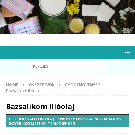
HOME
ÖSSZETEVŐK
GYÓGYNÖVÉNYEK
Bazsalikom illóolaj
Bazsalikom illóolaj
ILLÓ BAZSALIKOMOLAJ TERMÉSZETES SZAPPANOKBAN ÉS
EGYÉB KOZMETIKAI TERMÉKEKBEN