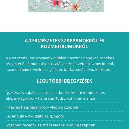
A TERMÉSZETES SZAPPANOKRÓL ÉS
KOZMETIKUMOKRÓL
A Naturseife und Kosmetik oldalon hasznos tippeket, érdekes
tényeket és útmutatásokat talál a természetes kozmetikumok,
kozmetikumok, wellness, jólét és barkácsolás témakörében.
LEGUTÓBBI BEJEGYZÉSEK
Így készíts saját esti stresszoldó fürdőrutint természetes
alapanyagokból – ha te sem tudsz könnyen elaludni
Híres és hagyományos – Aleppói szappan
Levendula – nyugtató és gyógyító
Szappan recept – Természetes levendula szappan