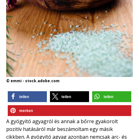
© emmi - stock.adobe.com
teilen
teilen
teilen
merken
A gyógyító agyagról és annak a bőrre gyakorolt
pozitív hatásáról már beszámoltam egy másik
cikkben. A gyógyító agyag azonban nemcsak arc- és