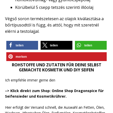
Körülbelül 5 csepp tetszés szerinti illóolaj
Végső soron természetesen az olajok kiválasztása a
bőrtípusodtól is függ, és attól, hogy mit szeretnél
elérni a testolajjal.
teilen
teilen
teilen
merken
ROHSTOFFE UND ZUTATEN FÜR DEINE SELBST
GEMACHTE KOSMETIK UND DIY SEIFEN
Ich empfehle immer gerne den
–> Klick direkt zum Shop: Online Shop Dragonspice für
Seifensieder und Kosmetikrührer.
Hier erfolgt der Versand schnell, die Auswahl an Fetten, Ölen,
Wachsen, ätherischen Ölen, Parfumölen, Kosmetikrohstoffen