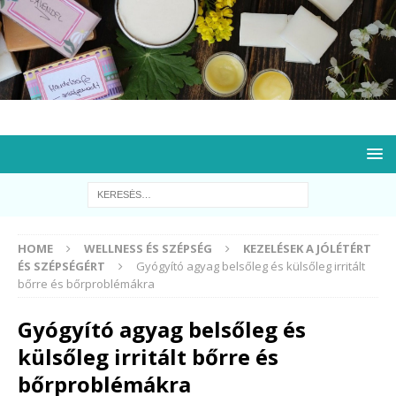
HOME
WELLNESS ÉS SZÉPSÉG
KEZELÉSEK A JÓLÉTÉRT
ÉS SZÉPSÉGÉRT
Gyógyító agyag belsőleg és külsőleg irritált
bőrre és bőrproblémákra
Gyógyító agyag belsőleg és
külsőleg irritált bőrre és
bőrproblémákra