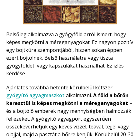
Belsőleg alkalmazva a gyógyföld arról ismert, hogy
képes megkötni a méreganyagokat. Ez nagyon pozitív
egy böjtkúra szempontjából, hiszen sokan éppen
ezért böjtölnek. Belső használatra vagy tiszta
gyógyföldet, vagy kapszulákat használhat. Ez ízlés
kérdése.
Ajánlatos továbbá hetente körülbelül kétszer
gyógyító agyagmaszkot
alkalmazni.
A föld a bőrön
keresztül is képes megkötni a méreganyagokat
–
és a böjtölő emberek nagy mennyiségben halmozzák
fel ezeket. A gyógyító agyagport egyszerűen
összekeverhetjük egy kevés vízzel, teával, tejjel vagy
olajjal, majd a pasztát a bőrre kenjük. Körülbelül 20-30