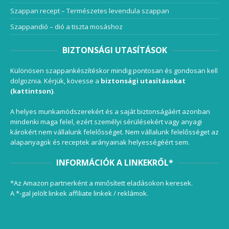
Szappan recept – Természetes levendula szappan
Szappandió – dió a tiszta mosáshoz
BIZTONSÁGI UTASÍTÁSOK
Különösen szappankészítéskor mindig pontosan és gondosan kell
dolgoznia. Kérjük, kövesse a
biztonsági utasításokat
(kattintson)
.
A helyes munkamódszerekért és a saját biztonságáért azonban
mindenki maga felel, ezért személyi sérülésekért vagy anyagi
károkért nem vállalunk felelősséget. Nem vállalunk felelősséget az
alapanyagok és receptek arányainak helyességéért sem.
INFORMÁCIÓK A LINKEKRŐL*
*Az Amazon partnerként a minősített eladásokon keresek.
A *-gal jelölt linkek affiliate linkek / reklámok.