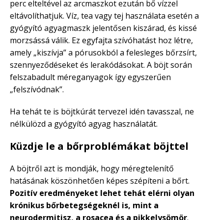
perc elteltével az arcmaszkot ezután bő vízzel
eltávolíthatjuk. Víz, tea vagy tej használata esetén a
gyógyító agyagmaszk jelentősen kiszárad, és kissé
morzsássá válik. Ez egyfajta szívóhatást hoz létre,
amely „kiszívja” a pórusokból a felesleges bőrzsírt,
szennyeződéseket és lerakódásokat. A böjt során
felszabadult méreganyagok így egyszerűen
„felszívódnak”.
Ha tehát te is böjtkúrát tervezel idén tavasszal, ne
nélkülözd a gyógyító agyag használatát.
Küzdje le a bőrproblémákat böjttel
A böjtről azt is mondják, hogy méregtelenítő
hatásának köszönhetően képes szépíteni a bőrt.
Pozitív eredményeket lehet tehát elérni olyan
krónikus bőrbetegségeknél is, mint a
neurodermitisz, a rosacea és a pikkelysömör
.