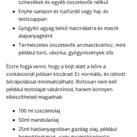
színezékek és egyéb összetevők nélkül
Enyhe sampon és tusfürdő vagy haj- és
testszappan
Gyógyító agyag belső használatra és maszk
alapanyagként
Természetes összetevők arcmaszkokhoz, mint
például túró, uborka, gyógynövények stb.
Észre fogja venni, hogy a böjt alatt a bőre a
szokásosnál jobban kiszárad. Ez normális, és célzott
bőrápolással minimalizálható. Biztosan nem kell
például testolajat vásárolnod, hanem könnyen
elkészítheted magadnak:
100 ml szezámolaj
50ml mandulaolaj
25ml hatóanyagokban gazdag olaj, például
homoktövismag- vagy gyümölcspépolaj