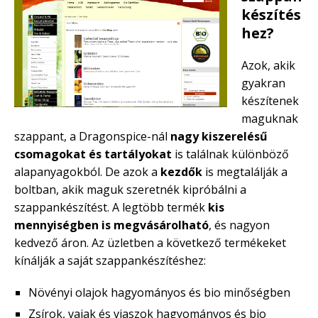
készítés
hez?
Azok, akik
gyakran
készítenek
maguknak
szappant, a Dragonspice-nál
nagy kiszerelésű
csomagokat és tartályokat
is találnak különböző
alapanyagokból. De azok a
kezdők
is megtalálják a
boltban, akik maguk szeretnék kipróbálni a
szappankészítést. A legtöbb termék
kis
mennyiségben is megvásárolható
, és nagyon
kedvező áron. Az üzletben a következő termékeket
kínálják a saját szappankészítéshez:
Növényi olajok hagyományos és bio minőségben
Zsírok, vajak és viaszok hagyományos és bio