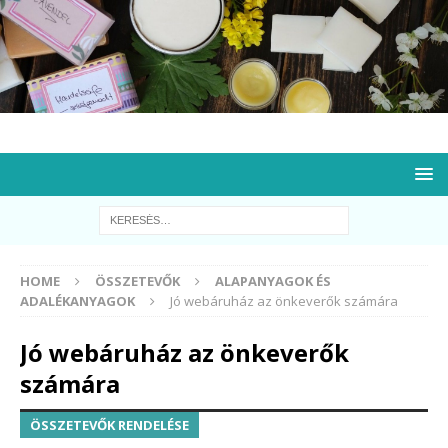
HOME
ÖSSZETEVŐK
ALAPANYAGOK ÉS
ADALÉKANYAGOK
Jó webáruház az önkeverők számára
Jó webáruház az önkeverők
számára
ÖSSZETEVŐK RENDELÉSE