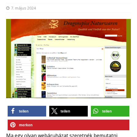
7. május 2024
teilen
teilen
teilen
merken
Ma egy olyan webáruházat szeretnék bemutatni