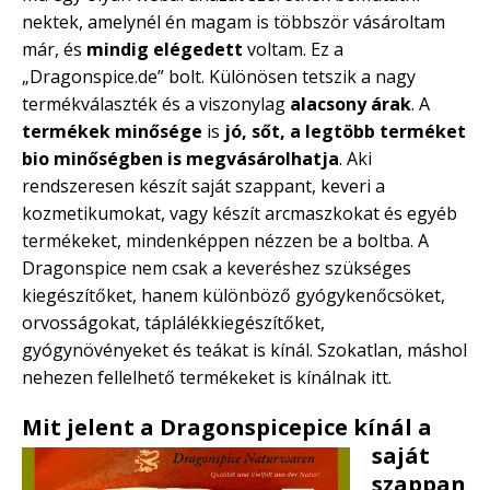
nektek, amelynél én magam is többször vásároltam
már, és
mindig elégedett
voltam. Ez a
„Dragonspice.de” bolt. Különösen tetszik a nagy
termékválaszték és a viszonylag
alacsony árak
. A
termékek minősége
is
jó, sőt, a legtöbb terméket
bio minőségben is megvásárolhatja
. Aki
rendszeresen készít saját szappant, keveri a
kozmetikumokat, vagy készít arcmaszkokat és egyéb
termékeket, mindenképpen nézzen be a boltba. A
Dragonspice nem csak a keveréshez szükséges
kiegészítőket, hanem különböző gyógykenőcsöket,
orvosságokat, táplálékkiegészítőket,
gyógynövényeket és teákat is kínál. Szokatlan, máshol
nehezen fellelhető termékeket is kínálnak itt.
Mit jelent a Dragonspice
pice kínál a
saját
szappan