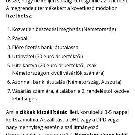
össze, hogy ne kelljen sokáig keresgélnie az üzletben.
A megrendelt termékekért a következő módokon
fizethetsz
:
Közvetlen beszedési megbízás (Németország)
Paypal
Előre fizetés banki átutalással
Utánvétel (30 euró áruértéktől)
Hitelkártya (20 euró áruértéktől, csak
Németországon kívüli vásárlók számára)
Azonnali banki átutalás (Németország, Ausztria)
Vásárlás számlára, általában a 2. rendeléstől kezdve
lehetséges
Ami a
cikkek kiszállítását
illeti, körülbelül 3-5 nappal
kell számolnia. A szállítást a DHL vagy a DPD végzi,
nagy mennyiség esetén a szállítmányozó
(kereskedelmi szappanfőzők).
Németországon belül