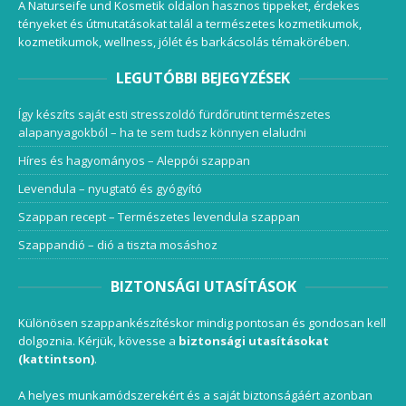
A Naturseife und Kosmetik oldalon hasznos tippeket, érdekes
tényeket és útmutatásokat talál a természetes kozmetikumok,
kozmetikumok, wellness, jólét és barkácsolás témakörében.
LEGUTÓBBI BEJEGYZÉSEK
Így készíts saját esti stresszoldó fürdőrutint természetes
alapanyagokból – ha te sem tudsz könnyen elaludni
Híres és hagyományos – Aleppói szappan
Levendula – nyugtató és gyógyító
Szappan recept – Természetes levendula szappan
Szappandió – dió a tiszta mosáshoz
BIZTONSÁGI UTASÍTÁSOK
Különösen szappankészítéskor mindig pontosan és gondosan kell
dolgoznia. Kérjük, kövesse a
biztonsági utasításokat
(kattintson)
.
A helyes munkamódszerekért és a saját biztonságáért azonban