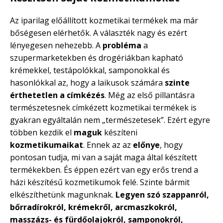
Az iparilag előállított kozmetikai termékek ma már
bőségesen elérhetők. A választék nagy és ezért
lényegesen nehezebb. A
probléma
a
szupermarketekben és drogériákban kapható
krémekkel, testápolókkal, samponokkal és
hasonlókkal az, hogy a laikusok számára
szinte
érthetetlen a címkézés
. Még az első pillantásra
természetesnek címkézett kozmetikai termékek is
gyakran egyáltalán nem „természetesek”. Ezért egyre
többen kezdik el
maguk
készíteni
kozmetikumaikat
. Ennek az az
előnye
, hogy
pontosan tudja, mi van a saját maga által készített
termékekben. És éppen ezért van egy erős trend a
házi készítésű kozmetikumok felé. Szinte bármit
elkészíthetünk magunknak.
Legyen szó szappanról,
bőrradírokról, krémekről, arcmaszkokról,
masszázs- és fürdőolajokról, samponokról,