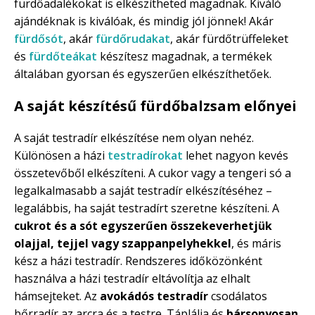
fürdőadalékokat is elkészítheted magadnak. Kiváló
ajándéknak is kiválóak, és mindig jól jönnek! Akár
fürdősót
, akár
fürdőrudakat
, akár fürdőtrüffeleket
és
fürdőteákat
készítesz magadnak, a termékek
általában gyorsan és egyszerűen elkészíthetőek.
A saját készítésű fürdőbalzsam előnyei
A saját testradír elkészítése nem olyan nehéz.
Különösen a házi
testradírokat
lehet nagyon kevés
összetevőből elkészíteni. A cukor vagy a tengeri só a
legalkalmasabb a saját testradír elkészítéséhez –
legalábbis, ha saját testradírt szeretne készíteni. A
cukrot és a sót egyszerűen összekeverhetjük
olajjal, tejjel vagy szappanpelyhekkel
, és máris
kész a házi testradír. Rendszeres időközönként
használva a házi testradír eltávolítja az elhalt
hámsejteket. Az
avokádós testradír
csodálatos
bőrradír az arcra és a testre. Táplálja és
bársonyosan