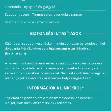
Levendula – nyugtató és gyógyító
Szappan recept – Természetes levendula szappan
Szappandió – dió a tiszta mosáshoz
BIZTONSÁGI UTASÍTÁSOK
Különösen szappankészítéskor mindig pontosan és gondosan kell
dolgoznia. Kérjük, kövesse a
biztonsági utasításokat
(kattintson)
.
A helyes munkamódszerekért és a saját biztonságáért azonban
mindenki maga felel, ezért személyi sérülésekért vagy anyagi
károkért nem vállalunk felelősséget. Nem vállalunk felelősséget az
alapanyagok és receptek arányainak helyességéért sem.
INFORMÁCIÓK A LINKEKRŐL*
*Az Amazon partnerként a minősített eladásokon keresek.
A *-gal jelölt linkek affiliate linkek / reklámok.