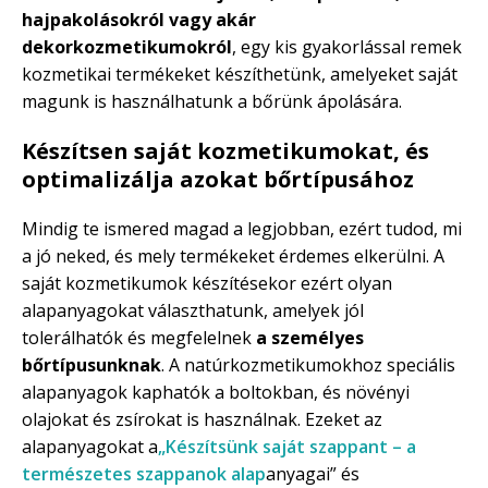
hajpakolásokról vagy akár
dekorkozmetikumokról
, egy kis gyakorlással remek
kozmetikai termékeket készíthetünk, amelyeket saját
magunk is használhatunk a bőrünk ápolására.
Készítsen saját kozmetikumokat, és
optimalizálja azokat bőrtípusához
Mindig te ismered magad a legjobban, ezért tudod, mi
a jó neked, és mely termékeket érdemes elkerülni. A
saját kozmetikumok készítésekor ezért olyan
alapanyagokat választhatunk, amelyek jól
tolerálhatók és megfelelnek
a személyes
bőrtípusunknak
. A natúrkozmetikumokhoz speciális
alapanyagok kaphatók a boltokban, és növényi
olajokat és zsírokat is használnak. Ezeket az
alapanyagokat a
„Készítsünk saját szappant – a
természetes szappanok alap
anyagai” és