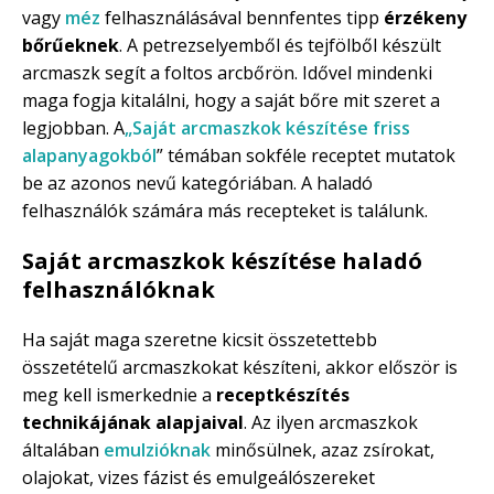
vagy
méz
felhasználásával bennfentes tipp
érzékeny
bőrűeknek
. A petrezselyemből és tejfölből készült
arcmaszk segít a foltos arcbőrön. Idővel mindenki
maga fogja kitalálni, hogy a saját bőre mit szeret a
legjobban. A
„Saját arcmaszkok készítése friss
alapanyagokból
” témában sokféle receptet mutatok
be az azonos nevű kategóriában. A haladó
felhasználók számára más recepteket is találunk.
Saját arcmaszkok készítése haladó
felhasználóknak
Ha saját maga szeretne kicsit összetettebb
összetételű arcmaszkokat készíteni, akkor először is
meg kell ismerkednie a
receptkészítés
technikájának alapjaival
. Az ilyen arcmaszkok
általában
emulzióknak
minősülnek, azaz zsírokat,
olajokat, vizes fázist és emulgeálószereket