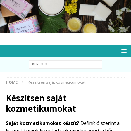
HOME
Készítsen saját kozmetikumokat
Készítsen saját
kozmetikumokat
Saját kozmetikumokat készít?
Definíció szerint a
kozmetikumok közé tartozik minden,
amit
a bőr