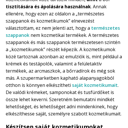
tisztítására és ápolására használnak
. Annak
ellenére, hogy ezen az oldalon a „természetes
szappanok és kozmetikumok” elnevezést
választottam, ez nem jelenti azt, hogy a
természetes
szappanok
nem kozmetikai termékek. A természetes
szappanok és más szappanok természetesen szintén
a „kozmetikumok” részét képezik. A kozmetikumok
közé tartoznak azonban az emulziók is, mint például a
krémek és testápolók, valamint a felületaktív
termékek, az arcmaszkok, a bőrradírok és még sok
más. A szupermarketben kapható alapanyagokból
otthon is könnyen elkészítheti
saját kozmetikumait
.
De valódi krémeket, samponokat és tusfürdőket is
össze lehet keverni. Szeretném bemutatni mindkét
lehetőséget, és lehetőséget adni mindenkinek, hogy
elkészíthesse saját, személyre szabott kozmetikumait.
Készítsen saját kozmetikumokat