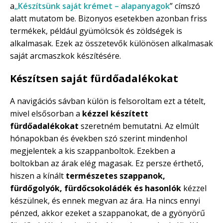
a
„Készítsünk saját krémet – alapanyagok
” címszó
alatt mutatom be. Bizonyos esetekben azonban friss
termékek, például gyümölcsök és zöldségek is
alkalmasak. Ezek az összetevők különösen alkalmasak
saját arcmaszkok készítésére.
Készítsen saját fürdőadalékokat
A navigációs sávban külön is felsoroltam ezt a tételt,
mivel elsősorban a
kézzel készített
fürdőadalékokat
szeretném bemutatni. Az elmúlt
hónapokban és években szó szerint mindenhol
megjelentek a kis szappanboltok. Ezekben a
boltokban az árak elég magasak. Ez persze érthető,
hiszen a kínált
természetes szappanok,
fürdőgolyók, fürdőcsokoládék és hasonlók
kézzel
készülnek, és ennek megvan az ára. Ha nincs ennyi
pénzed, akkor ezeket a szappanokat, de a gyönyörű