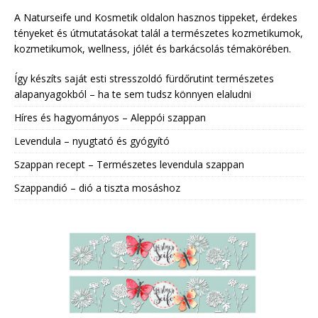
A Naturseife und Kosmetik oldalon hasznos tippeket, érdekes
tényeket és útmutatásokat talál a természetes kozmetikumok,
kozmetikumok, wellness, jólét és barkácsolás témakörében.
Így készíts saját esti stresszoldó fürdőrutint természetes
alapanyagokból – ha te sem tudsz könnyen elaludni
Híres és hagyományos – Aleppói szappan
Levendula – nyugtató és gyógyító
Szappan recept – Természetes levendula szappan
Szappandió – dió a tiszta mosáshoz