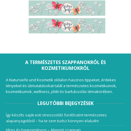
A TERMÉSZETES SZAPPANOKRÓL ÉS
KOZMETIKUMOKRÓL
A Naturseife und Kosmetik oldalon hasznos tippeket, érdekes
tényeket és útmutatásokat talál a természetes kozmetikumok,
kozmetikumok, wellness, jólét és barkácsolás témakörében.
LEGUTÓBBI BEJEGYZÉSEK
Így készíts saját esti stresszoldó fürdőrutint természetes
alapanyagokból – ha te sem tudsz könnyen elaludni
Híres és hagyományos – Aleppói szappan