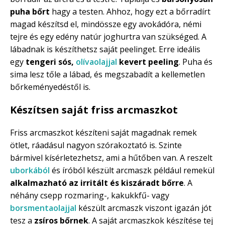
puha bőrt
hagy a testen. Ahhoz, hogy ezt a bőrradírt
magad készítsd el, mindössze egy avokádóra, némi
tejre és egy edény natúr joghurtra van szükséged. A
lábadnak is készíthetsz saját peelinget. Erre ideális
egy
tengeri sós,
olívaolajjal
kevert peeling
. Puha és
sima lesz tőle a lábad, és megszabadít a kellemetlen
bőrkeményedéstől is.
Készítsen saját friss arcmaszkot
Friss arcmaszkot készíteni saját magadnak remek
ötlet, ráadásul nagyon szórakoztató is. Szinte
bármivel kísérletezhetsz, ami a hűtőben van. A reszelt
uborkából
és íróból készült arcmaszk például remekül
alkalmazható az irritált és kiszáradt bőrre
. A
néhány csepp rozmaring-, kakukkfű- vagy
borsmentaolajjal
készült arcmaszk viszont igazán jót
tesz a
zsíros bőrnek
. A saját arcmaszkok készítése tej