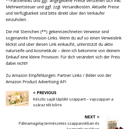
**Partnerlinks und ggf. angegebene Preise verstehen sich inkl.
Mehrwertsteuer und ggf. zzgl. Versandkosten. Aktuelle Preise
und Verfügbarkeit sind bitte direkt über den Verkäufer
einzuholen.
Die mit Sternchen (**) gekennzeichneten Verweise sind
sogenannte Provision-Links. Wenn du auf so einen Verweislink
klickst und über diesen Link einkaufst, unterstützt du aktiv
naturseife-und-kosmetik.de – denn ich bekomme von deinem
Einkauf eine kleine Provision. Für dich verändert sich der Preis
dabei nicht!!
Zu Amazon Empfehlungen: Partner Links / Bilder von der
Amazon Product Advertising API
PREVIOUS
Készíts saját tápláló szappant – vajszappan a
száraz téli bőrre
NEXT
Pálmamagolaj természetes szappanokban és
kozmetikumokban