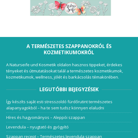
A TERMÉSZETES SZAPPANOKRÓL ÉS
KOZMETIKUMOKRÓL
A Naturseife und Kosmetik oldalon hasznos tippeket, érdekes
tényeket és útmutatásokat talál a természetes kozmetikumok,
kozmetikumok, wellness, jólét és barkácsolás témakörében.
LEGUTÓBBI BEJEGYZÉSEK
Így készíts saját esti stresszoldó fürdőrutint természetes
alapanyagokból – ha te sem tudsz könnyen elaludni
Híres és hagyományos – Aleppói szappan
Levendula – nyugtató és gyógyító
Szappan recept – Természetes levendula szappan