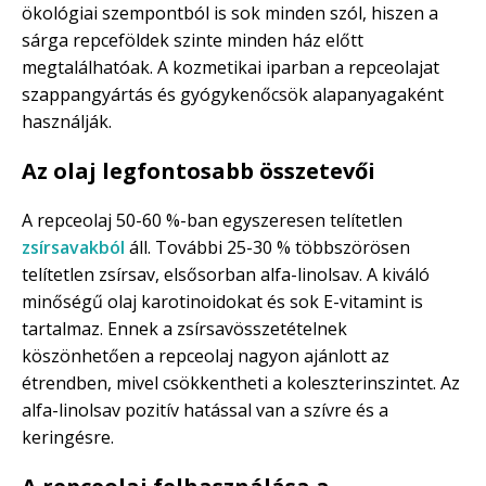
ökológiai szempontból is sok minden szól, hiszen a
sárga repceföldek szinte minden ház előtt
megtalálhatóak. A kozmetikai iparban a repceolajat
szappangyártás és gyógykenőcsök alapanyagaként
használják.
Az olaj legfontosabb összetevői
A repceolaj 50-60 %-ban egyszeresen telítetlen
zsírsavakból
áll. További 25-30 % többszörösen
telítetlen zsírsav, elsősorban alfa-linolsav. A kiváló
minőségű olaj karotinoidokat és sok E-vitamint is
tartalmaz. Ennek a zsírsavösszetételnek
köszönhetően a repceolaj nagyon ajánlott az
étrendben, mivel csökkentheti a koleszterinszintet. Az
alfa-linolsav pozitív hatással van a szívre és a
keringésre.