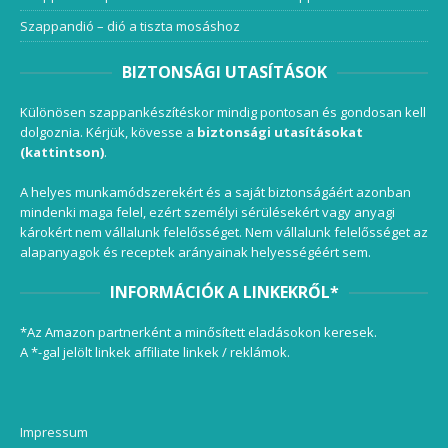
Szappandió – dió a tiszta mosáshoz
BIZTONSÁGI UTASÍTÁSOK
Különösen szappankészítéskor mindig pontosan és gondosan kell
dolgoznia. Kérjük, kövesse a
biztonsági utasításokat
(kattintson)
.
A helyes munkamódszerekért és a saját biztonságáért azonban
mindenki maga felel, ezért személyi sérülésekért vagy anyagi
károkért nem vállalunk felelősséget. Nem vállalunk felelősséget az
alapanyagok és receptek arányainak helyességéért sem.
INFORMÁCIÓK A LINKEKRŐL*
*Az Amazon partnerként a minősített eladásokon keresek.
A *-gal jelölt linkek affiliate linkek / reklámok.
Impressum