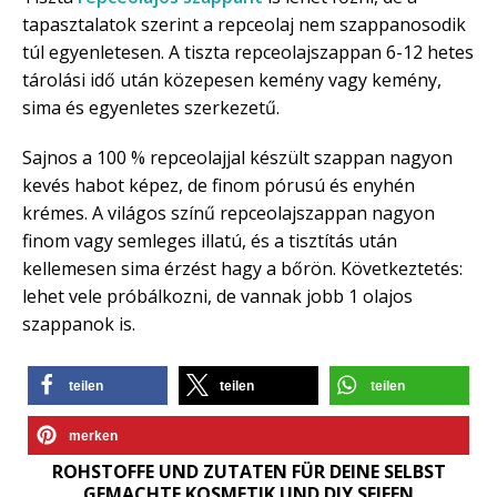
tapasztalatok szerint a repceolaj nem szappanosodik
túl egyenletesen. A tiszta repceolajszappan 6-12 hetes
tárolási idő után közepesen kemény vagy kemény,
sima és egyenletes szerkezetű.
Sajnos a 100 % repceolajjal készült szappan nagyon
kevés habot képez, de finom pórusú és enyhén
krémes. A világos színű repceolajszappan nagyon
finom vagy semleges illatú, és a tisztítás után
kellemesen sima érzést hagy a bőrön. Következtetés:
lehet vele próbálkozni, de vannak jobb 1 olajos
szappanok is.
teilen
teilen
teilen
merken
ROHSTOFFE UND ZUTATEN FÜR DEINE SELBST
GEMACHTE KOSMETIK UND DIY SEIFEN