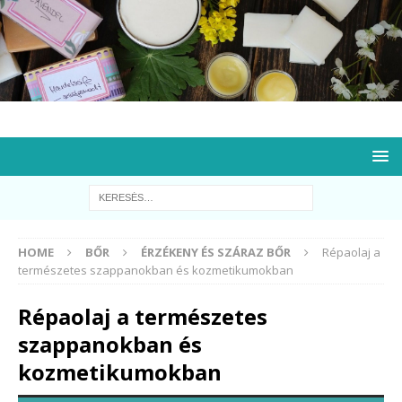
HOME
BŐR
ÉRZÉKENY ÉS SZÁRAZ BŐR
Répaolaj a
természetes szappanokban és kozmetikumokban
Répaolaj a természetes
szappanokban és
kozmetikumokban