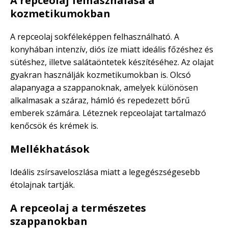
A repceolaj felhasználása a
kozmetikumokban
A repceolaj sokféleképpen felhasználható. A
konyhában intenzív, diós íze miatt ideális főzéshez és
sütéshez, illetve salátaöntetek készítéséhez. Az olajat
gyakran használják kozmetikumokban is. Olcsó
alapanyaga a szappanoknak, amelyek különösen
alkalmasak a száraz, hámló és repedezett bőrű
emberek számára. Léteznek repceolajat tartalmazó
kenőcsök és krémek is.
Mellékhatások
Ideális zsírsaveloszlása miatt a legegészségesebb
étolajnak tartják.
A repceolaj a természetes
szappanokban