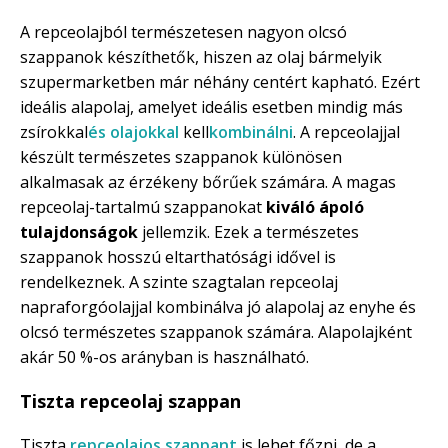
A repceolajból természetesen nagyon olcsó
szappanok készíthetők, hiszen az olaj bármelyik
szupermarketben már néhány centért kapható. Ezért
ideális alapolaj, amelyet ideális esetben mindig más
zsírokkal
és olajokkal
kell
kombinálni
. A repceolajjal
készült természetes szappanok különösen
alkalmasak az érzékeny bőrűek számára. A magas
repceolaj-tartalmú szappanokat
kiváló ápoló
tulajdonságok
jellemzik. Ezek a természetes
szappanok hosszú eltarthatósági idővel is
rendelkeznek. A szinte szagtalan repceolaj
napraforgóolajjal kombinálva jó alapolaj az enyhe és
olcsó természetes szappanok számára. Alapolajként
akár 50 %-os arányban is használható.
Tiszta repceolaj szappan
Tiszta
repceolajos szappant
is lehet főzni, de a