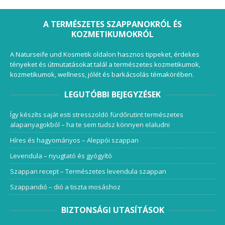
A TERMÉSZETES SZAPPANOKRÓL ÉS
KOZMETIKUMOKRÓL
A Naturseife und Kosmetik oldalon hasznos tippeket, érdekes
tényeket és útmutatásokat talál a természetes kozmetikumok,
kozmetikumok, wellness, jólét és barkácsolás témakörében.
LEGUTÓBBI BEJEGYZÉSEK
Így készíts saját esti stresszoldó fürdőrutint természetes
alapanyagokból – ha te sem tudsz könnyen elaludni
Híres és hagyományos – Aleppói szappan
Levendula – nyugtató és gyógyító
Szappan recept – Természetes levendula szappan
Szappandió – dió a tiszta mosáshoz
BIZTONSÁGI UTASÍTÁSOK