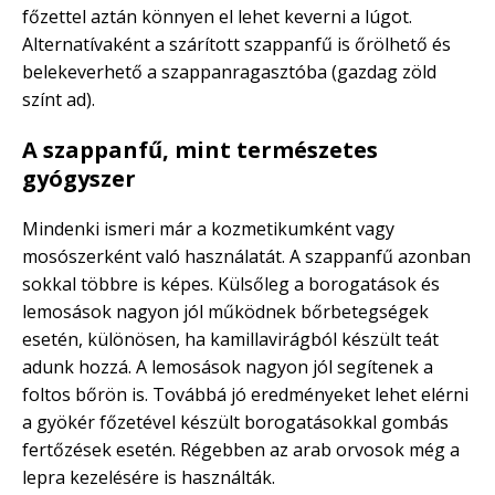
főzettel aztán könnyen el lehet keverni a lúgot.
Alternatívaként a szárított szappanfű is őrölhető és
belekeverhető a szappanragasztóba (gazdag zöld
színt ad).
A szappanfű, mint természetes
gyógyszer
Mindenki ismeri már a kozmetikumként vagy
mosószerként való használatát. A szappanfű azonban
sokkal többre is képes. Külsőleg a borogatások és
lemosások nagyon jól működnek bőrbetegségek
esetén, különösen, ha kamillavirágból készült teát
adunk hozzá. A lemosások nagyon jól segítenek a
foltos bőrön is. Továbbá jó eredményeket lehet elérni
a gyökér főzetével készült borogatásokkal gombás
fertőzések esetén. Régebben az arab orvosok még a
lepra kezelésére is használták.