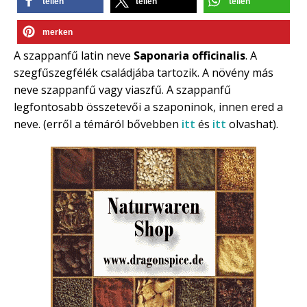
teilen
teilen
teilen
merken
A szappanfű latin neve
Saponaria officinalis
. A
szegfűszegfélék családjába tartozik. A növény más
neve szappanfű vagy viaszfű. A szappanfű
legfontosabb összetevői a szaponinok, innen ered a
neve. (erről a témáról bővebben
itt
és
itt
olvashat).