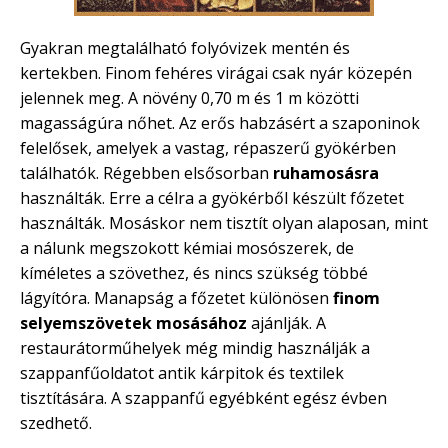
Gyakran megtalálható folyóvizek mentén és
kertekben. Finom fehéres virágai csak nyár közepén
jelennek meg. A növény 0,70 m és 1 m közötti
magasságúra nőhet. Az erős habzásért a szaponinok
felelősek, amelyek a vastag, répaszerű gyökérben
találhatók. Régebben elsősorban
ruhamosásra
használták. Erre a célra a gyökérből készült főzetet
használták. Mosáskor nem tisztít olyan alaposan, mint
a nálunk megszokott kémiai mosószerek, de
kíméletes a szövethez, és nincs szükség többé
lágyítóra. Manapság a főzetet különösen
finom
selyemszövetek mosásához
ajánlják. A
restaurátorműhelyek még mindig használják a
szappanfűoldatot antik kárpitok és textilek
tisztítására. A szappanfű egyébként egész évben
szedhető.