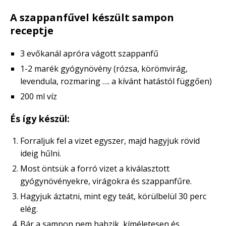
A szappanfűvel készült sampon
receptje
3 evőkanál apróra vágott szappanfű
1-2 marék gyógynövény (rózsa, körömvirág,
levendula, rozmaring …. a kívánt hatástól függően)
200 ml víz
És így készül:
Forraljuk fel a vizet egyszer, majd hagyjuk rövid
ideig hűlni.
Most öntsük a forró vizet a kiválasztott
gyógynövényekre, virágokra és szappanfűre.
Hagyjuk áztatni, mint egy teát, körülbelül 30 perc
elég.
Bár a sampon nem habzik, kíméletesen és