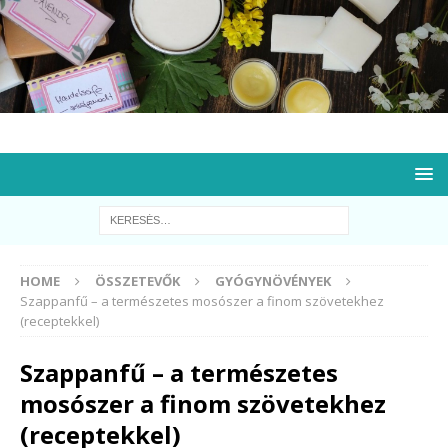
HOME
ÖSSZETEVŐK
GYÓGYNÖVÉNYEK
Szappanfű – a természetes mosószer a finom szövetekhez
(receptekkel)
Szappanfű – a természetes
mosószer a finom szövetekhez
(receptekkel)