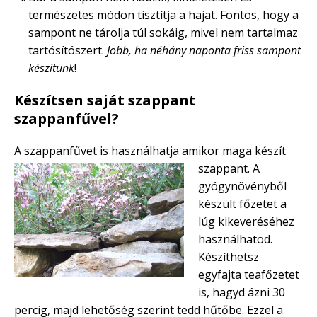
természetes módon tisztítja a hajat. Fontos, hogy a
sampont ne tárolja túl sokáig, mivel nem tartalmaz
tartósítószert.
Jobb, ha néhány naponta friss sampont
készítünk
!
Készítsen saját szappant
szappanfűvel?
A szappanfűvet is használhatja
amikor maga készít
szappant. A
gyógynövényből
készült főzetet a
lúg kikeveréséhez
használhatod.
Készíthetsz
egyfajta teafőzetet
is, hagyd ázni 30
percig, majd lehetőség szerint tedd hűtőbe. Ezzel a