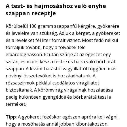
A test- és hajmosáshoz való enyhe
szappan receptje
Körülbelül 100 gramm szappanfű kérgére, gyökerére
és leveleire van szükség. Adjuk a kérget, a gyökereket
és a leveleket fél liter forralt vízhez. Most fedő nélkül
forraljuk tovább, hogy a folyadék fele
elpárologhasson. Ezután szűrje át az egészet egy
szitán, és máris kész a testre és hajra való bőrbarát
szappan. A kívánt hatástól vagy illattól függően más
növényi összetevőket is hozzáadhatunk. A
rózsaszirmok például csodálatos virágillatot
biztosítanak. A körömvirág virágainak hozzáadása
pedig különösen gyengéddé és bőrbaráttá teszi a
terméket.
Tipp
: A gyökeret főzéskor egészen apróra kell vágni,
hogy a mosóhatás annál jobban kibontakozzon.