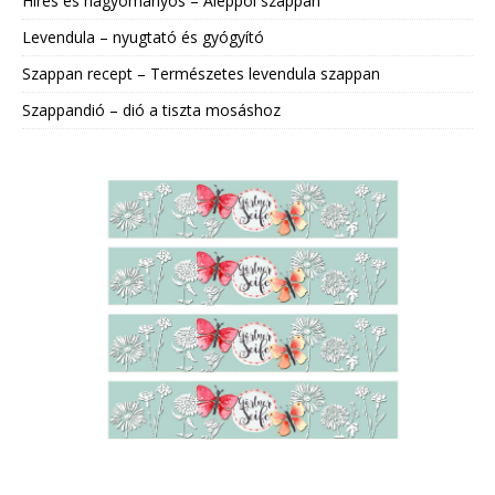
Híres és hagyományos – Aleppói szappan
Levendula – nyugtató és gyógyító
Szappan recept – Természetes levendula szappan
Szappandió – dió a tiszta mosáshoz