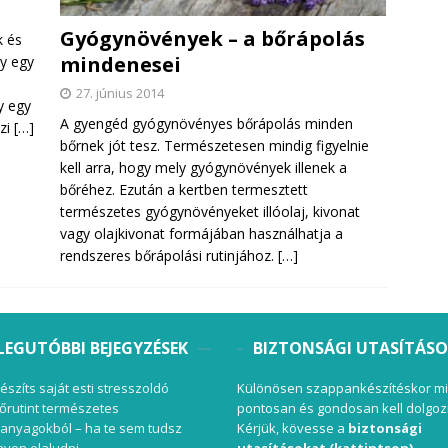
Gyógynövények – a bőrápolás
k és
mindenesei
gy egy
27. június 2014
y egy
A gyengéd gyógynövényes bőrápolás minden
azi
[…]
bőrnek jót tesz. Természetesen mindig figyelnie
kell arra, hogy mely gyógynövények illenek a
bőréhez. Ezután a kertben termesztett
természetes gyógynövényeket illóolaj, kivonat
vagy olajkivonat formájában használhatja a
rendszeres bőrápolási rutinjához.
[…]
LEGUTÓBBI BEJEGYZÉSEK
BIZTONSÁGI UTASÍTÁS
készíts saját esti stresszoldó
Különösen szappankészítéskor mi
őrutint természetes
pontosan és gondosan kell dolgoz
anyagokból – ha te sem tudsz
Kérjük, kövesse a
biztonsági
yen elaludni
utasításokat (kattintson)
.