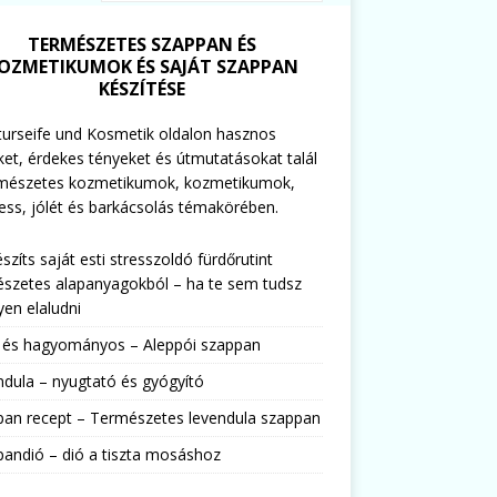
TERMÉSZETES SZAPPAN ÉS
OZMETIKUMOK ÉS SAJÁT SZAPPAN
KÉSZÍTÉSE
urseife und Kosmetik oldalon hasznos
ket, érdekes tényeket és útmutatásokat talál
rmészetes kozmetikumok, kozmetikumok,
ess, jólét és barkácsolás témakörében.
észíts saját esti stresszoldó fürdőrutint
szetes alapanyagokból – ha te sem tudsz
en elaludni
s és hagyományos – Aleppói szappan
dula – nyugtató és gyógyító
pan recept – Természetes levendula szappan
andió – dió a tiszta mosáshoz