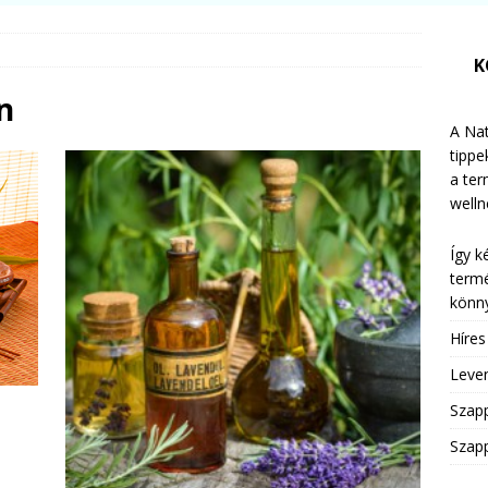
K
n
A Nat
tippe
a te
welln
Így k
termé
könny
Híre
Leven
Szap
Szapp