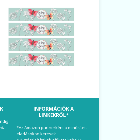
OK
INFORMÁCIÓK A
LINKEKRŐL*
ndig
nia.
*Az Amazon partnerként a minősített
eladásokon keresek.
A *-gal jelölt linkek affiliate linkek /