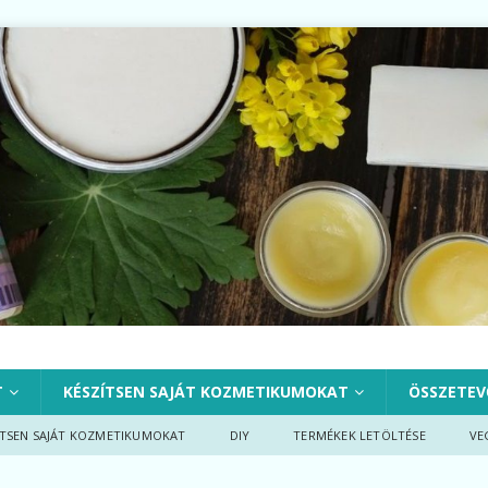
T
KÉSZÍTSEN SAJÁT KOZMETIKUMOKAT
ÖSSZETEV
ÍTSEN SAJÁT KOZMETIKUMOKAT
DIY
TERMÉKEK LETÖLTÉSE
VE