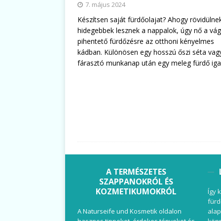
7. május 2024
Készítsen saját fürdőolajat? Ahogy rövidülne
hidegebbek lesznek a nappalok, úgy nő a vá
pihentető fürdőzésre az otthoni kényelmes
kádban. Különösen egy hosszú őszi séta vag
fárasztó munkanap után egy meleg fürdő ig
A TERMÉSZETES
SZAPPANOKRÓL ÉS
KOZMETIKUMOKRÓL
Így 
fürd
A Naturseife und Kosmetik oldalon
alap
hasznos tippeket, érdekes tényeket és
könn