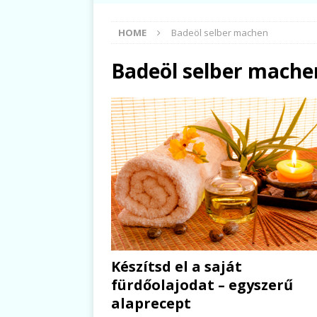
HOME
Badeöl selber machen
Badeöl selber mache
Készítsd el a saját
fürdőolajodat – egyszerű
alaprecept