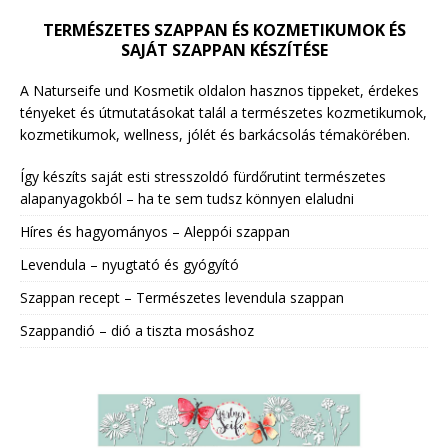
TERMÉSZETES SZAPPAN ÉS KOZMETIKUMOK ÉS
SAJÁT SZAPPAN KÉSZÍTÉSE
A Naturseife und Kosmetik oldalon hasznos tippeket, érdekes
tényeket és útmutatásokat talál a természetes kozmetikumok,
kozmetikumok, wellness, jólét és barkácsolás témakörében.
Így készíts saját esti stresszoldó fürdőrutint természetes
alapanyagokból – ha te sem tudsz könnyen elaludni
Híres és hagyományos – Aleppói szappan
Levendula – nyugtató és gyógyító
Szappan recept – Természetes levendula szappan
Szappandió – dió a tiszta mosáshoz