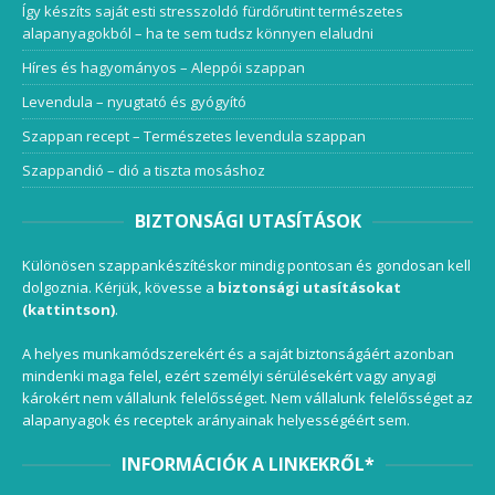
Így készíts saját esti stresszoldó fürdőrutint természetes
alapanyagokból – ha te sem tudsz könnyen elaludni
Híres és hagyományos – Aleppói szappan
Levendula – nyugtató és gyógyító
Szappan recept – Természetes levendula szappan
Szappandió – dió a tiszta mosáshoz
BIZTONSÁGI UTASÍTÁSOK
Különösen szappankészítéskor mindig pontosan és gondosan kell
dolgoznia. Kérjük, kövesse a
biztonsági utasításokat
(kattintson)
.
A helyes munkamódszerekért és a saját biztonságáért azonban
mindenki maga felel, ezért személyi sérülésekért vagy anyagi
károkért nem vállalunk felelősséget. Nem vállalunk felelősséget az
alapanyagok és receptek arányainak helyességéért sem.
INFORMÁCIÓK A LINKEKRŐL*