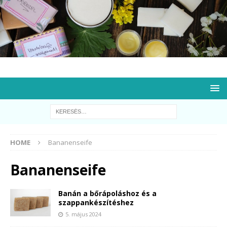
HOME
Bananenseife
Bananenseife
Banán a bőrápoláshoz és a
szappankészítéshez
5. május 2024