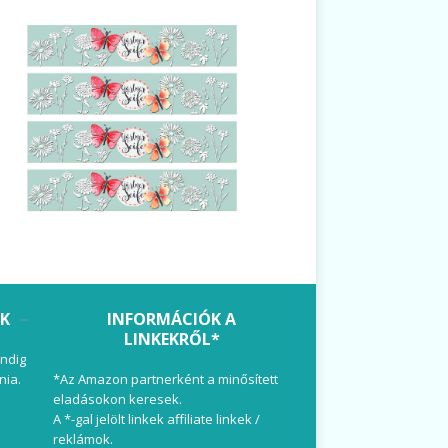
OK
INFORMÁCIÓK A
LINKEKRŐL*
ndig
nia.
*Az Amazon partnerként a minősített
eladásokon keresek.
A *-gal jelölt linkek affiliate linkek /
reklámok.