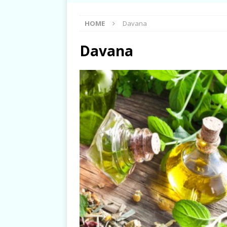
HOME
Davana
Davana