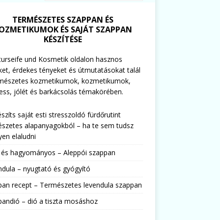
TERMÉSZETES SZAPPAN ÉS
OZMETIKUMOK ÉS SAJÁT SZAPPAN
KÉSZÍTÉSE
urseife und Kosmetik oldalon hasznos
ket, érdekes tényeket és útmutatásokat talál
rmészetes kozmetikumok, kozmetikumok,
ess, jólét és barkácsolás témakörében.
észíts saját esti stresszoldó fürdőrutint
szetes alapanyagokból – ha te sem tudsz
en elaludni
s és hagyományos – Aleppói szappan
dula – nyugtató és gyógyító
pan recept – Természetes levendula szappan
andió – dió a tiszta mosáshoz