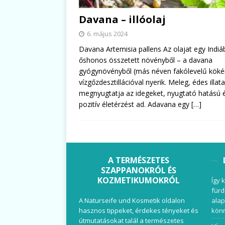
Davana – illóolaj
6. május 2024
Davana Artemisia pallens Az olajat egy Indi
őshonos összetett növényből – a davana
gyógynövényből (más néven fakólevelű köké
vízgőzdesztillációval nyerik. Meleg, édes illata
megnyugtatja az idegeket, nyugtató hatású 
pozitív életérzést ad. Adavana egy
[…]
A TERMÉSZETES
SZAPPANOKRÓL ÉS
KOZMETIKUMOKRÓL
Így 
fürd
A Naturseife und Kosmetik oldalon
alap
hasznos tippeket, érdekes tényeket és
könn
útmutatásokat talál a természetes