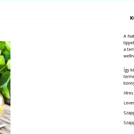
K
A Nat
tippe
a te
welln
Így k
termé
könny
Híre
Leven
Szap
Szapp