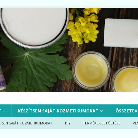
T
KÉSZÍTSEN SAJÁT KOZMETIKUMOKAT
ÖSSZETEV
ÍTSEN SAJÁT KOZMETIKUMOKAT
DIY
TERMÉKEK LETÖLTÉSE
VE