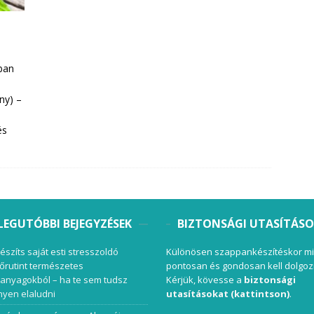
ában
ny) –
és
LEGUTÓBBI BEJEGYZÉSEK
BIZTONSÁGI UTASÍTÁS
készíts saját esti stresszoldó
Különösen szappankészítéskor mi
őrutint természetes
pontosan és gondosan kell dolgoz
anyagokból – ha te sem tudsz
Kérjük, kövesse a
biztonsági
yen elaludni
utasításokat (kattintson)
.