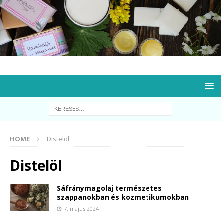
HOME
Distelöl
Distelöl
Sáfránymagolaj természetes
szappanokban és kozmetikumokban
7. május 2024