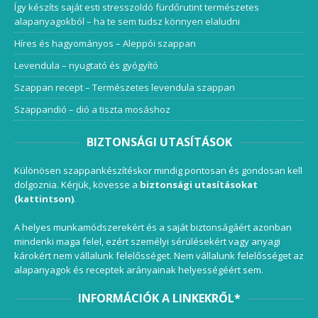
Így készíts saját esti stresszoldó fürdőrutint természetes
alapanyagokból – ha te sem tudsz könnyen elaludni
Híres és hagyományos – Aleppói szappan
Levendula – nyugtató és gyógyító
Szappan recept – Természetes levendula szappan
Szappandió – dió a tiszta mosáshoz
BIZTONSÁGI UTASÍTÁSOK
Különösen szappankészítéskor mindig pontosan és gondosan kell
dolgoznia. Kérjük, kövesse a
biztonsági utasításokat
(kattintson)
.
A helyes munkamódszerekért és a saját biztonságáért azonban
mindenki maga felel, ezért személyi sérülésekért vagy anyagi
károkért nem vállalunk felelősséget. Nem vállalunk felelősséget az
alapanyagok és receptek arányainak helyességéért sem.
INFORMÁCIÓK A LINKEKRŐL*