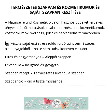
TERMÉSZETES SZAPPAN ÉS KOZMETIKUMOK ÉS
SAJÁT SZAPPAN KÉSZÍTÉSE
A Naturseife und Kosmetik oldalon hasznos tippeket, érdekes
tényeket és útmutatásokat talál a természetes kozmetikumok,
kozmetikumok, wellness, jólét és barkácsolás témakörében.
Így készíts saját esti stresszoldó fürdőrutint természetes
alapanyagokból – ha te sem tudsz könnyen elaludni
Híres és hagyományos – Aleppói szappan
Levendula – nyugtató és gyógyító
Szappan recept – Természetes levendula szappan
Szappandió – dió a tiszta mosáshoz