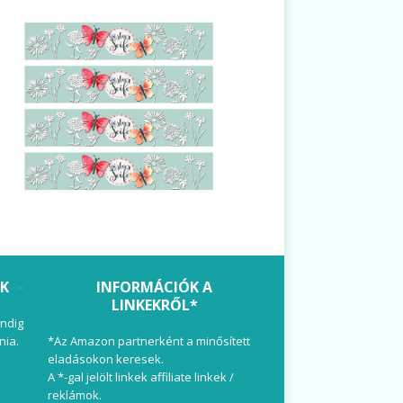
OK
INFORMÁCIÓK A
LINKEKRŐL*
ndig
nia.
*Az Amazon partnerként a minősített
eladásokon keresek.
A *-gal jelölt linkek affiliate linkek /
reklámok.