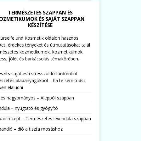
TERMÉSZETES SZAPPAN ÉS
OZMETIKUMOK ÉS SAJÁT SZAPPAN
KÉSZÍTÉSE
urseife und Kosmetik oldalon hasznos
ket, érdekes tényeket és útmutatásokat talál
rmészetes kozmetikumok, kozmetikumok,
ess, jólét és barkácsolás témakörében.
észíts saját esti stresszoldó fürdőrutint
szetes alapanyagokból – ha te sem tudsz
en elaludni
s és hagyományos – Aleppói szappan
dula – nyugtató és gyógyító
pan recept – Természetes levendula szappan
andió – dió a tiszta mosáshoz