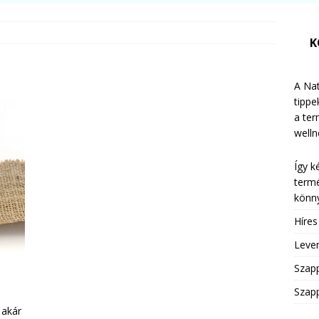
K
A Nat
tippe
a te
welln
Így k
termé
könny
Híre
Leven
Szap
Szapp
 akár