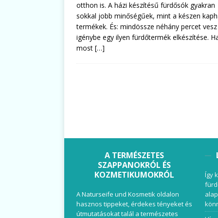
otthon is. A házi készítésű fürdősók gyakran
sokkal jobb minőségűek, mint a készen kap
termékek. És: mindössze néhány percet vesz
igénybe egy ilyen fürdőtermék elkészítése. H
most
[…]
A TERMÉSZETES
SZAPPANOKRÓL ÉS
KOZMETIKUMOKRÓL
Így 
fürd
A Naturseife und Kosmetik oldalon
alap
hasznos tippeket, érdekes tényeket és
könn
útmutatásokat talál a természetes