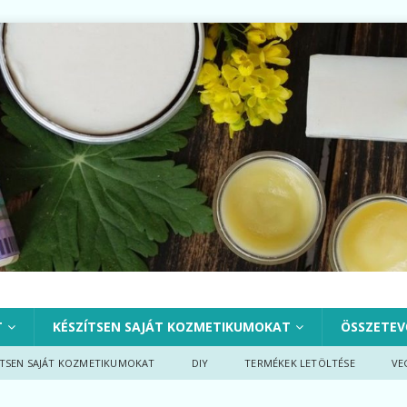
T
KÉSZÍTSEN SAJÁT KOZMETIKUMOKAT
ÖSSZETEV
ÍTSEN SAJÁT KOZMETIKUMOKAT
DIY
TERMÉKEK LETÖLTÉSE
VE