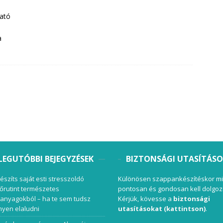
ható
a
LEGUTÓBBI BEJEGYZÉSEK
BIZTONSÁGI UTASÍTÁS
készíts saját esti stresszoldó
Különösen szappankészítéskor mi
őrutint természetes
pontosan és gondosan kell dolgoz
anyagokból – ha te sem tudsz
Kérjük, kövesse a
biztonsági
yen elaludni
utasításokat (kattintson)
.