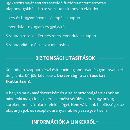
Így készíts saját esti stresszoldó fürdőrutint természetes
alapanyagokból – ha te sem tudsz könnyen elaludni
Híres és hagyományos – Aleppói szappan
Levendula – nyugtató és gyógyító
Szappan recept – Természetes levendula szappan
Szappandió – dió a tiszta mosáshoz
BIZTONSÁGI UTASÍTÁSOK
Különösen szappankészítéskor mindig pontosan és gondosan kell
dolgoznia. Kérjük, kövesse a
biztonsági utasításokat
(kattintson)
.
A helyes munkamódszerekért és a saját biztonságáért azonban
mindenki maga felel, ezért személyi sérülésekért vagy anyagi
károkért nem vállalunk felelősséget. Nem vállalunk felelősséget az
alapanyagok és receptek arányainak helyességéért sem.
INFORMÁCIÓK A LINKEKRŐL*