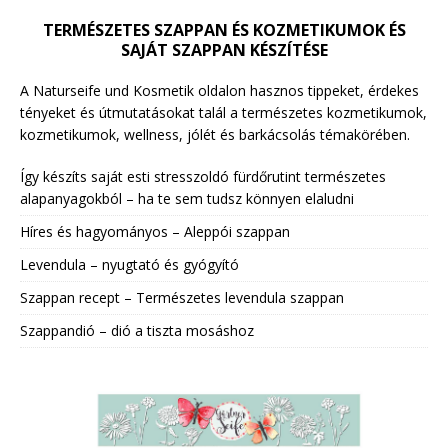
TERMÉSZETES SZAPPAN ÉS KOZMETIKUMOK ÉS
SAJÁT SZAPPAN KÉSZÍTÉSE
A Naturseife und Kosmetik oldalon hasznos tippeket, érdekes
tényeket és útmutatásokat talál a természetes kozmetikumok,
kozmetikumok, wellness, jólét és barkácsolás témakörében.
Így készíts saját esti stresszoldó fürdőrutint természetes
alapanyagokból – ha te sem tudsz könnyen elaludni
Híres és hagyományos – Aleppói szappan
Levendula – nyugtató és gyógyító
Szappan recept – Természetes levendula szappan
Szappandió – dió a tiszta mosáshoz