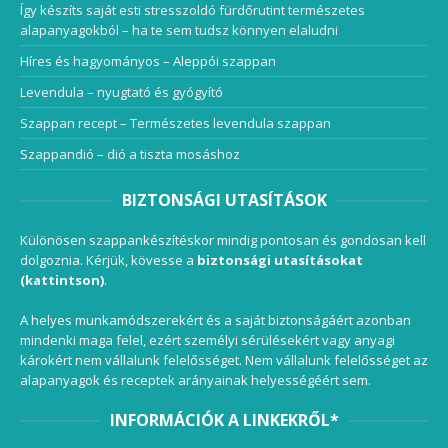
Így készíts saját esti stresszoldó fürdőrutint természetes
alapanyagokból – ha te sem tudsz könnyen elaludni
Híres és hagyományos – Aleppói szappan
Levendula – nyugtató és gyógyító
Szappan recept – Természetes levendula szappan
Szappandió – dió a tiszta mosáshoz
BIZTONSÁGI UTASÍTÁSOK
Különösen szappankészítéskor mindig pontosan és gondosan kell
dolgoznia. Kérjük, kövesse a
biztonsági utasításokat
(kattintson)
.
A helyes munkamódszerekért és a saját biztonságáért azonban
mindenki maga felel, ezért személyi sérülésekért vagy anyagi
károkért nem vállalunk felelősséget. Nem vállalunk felelősséget az
alapanyagok és receptek arányainak helyességéért sem.
INFORMÁCIÓK A LINKEKRŐL*