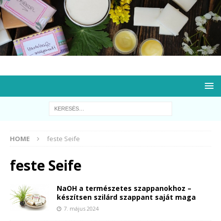
HOME
feste Seife
feste Seife
NaOH a természetes szappanokhoz –
készítsen szilárd szappant saját maga
7. május 2024