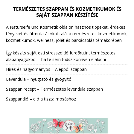
TERMÉSZETES SZAPPAN ÉS KOZMETIKUMOK ÉS
SAJÁT SZAPPAN KÉSZÍTÉSE
A Naturseife und Kosmetik oldalon hasznos tippeket, érdekes
tényeket és útmutatásokat talál a természetes kozmetikumok,
kozmetikumok, wellness, jólét és barkácsolás témakörében.
Így készíts saját esti stresszoldó fürdőrutint természetes
alapanyagokból – ha te sem tudsz könnyen elaludni
Híres és hagyományos – Aleppói szappan
Levendula – nyugtató és gyógyító
Szappan recept – Természetes levendula szappan
Szappandió – dió a tiszta mosáshoz