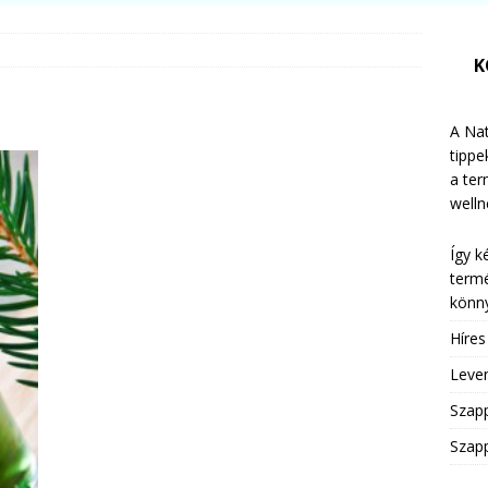
K
A Nat
tippe
a te
welln
Így k
termé
könny
Híre
Leven
Szap
Szapp