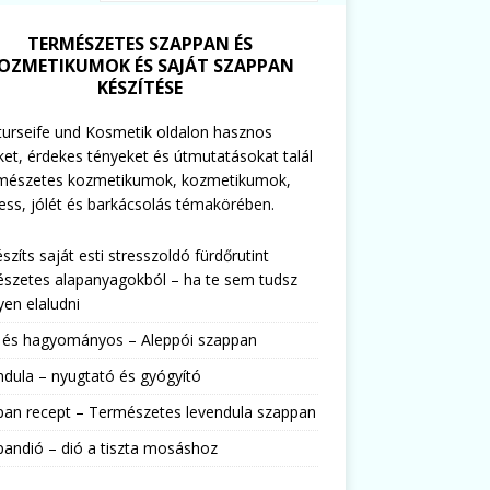
TERMÉSZETES SZAPPAN ÉS
OZMETIKUMOK ÉS SAJÁT SZAPPAN
KÉSZÍTÉSE
urseife und Kosmetik oldalon hasznos
ket, érdekes tényeket és útmutatásokat talál
rmészetes kozmetikumok, kozmetikumok,
ess, jólét és barkácsolás témakörében.
észíts saját esti stresszoldó fürdőrutint
szetes alapanyagokból – ha te sem tudsz
en elaludni
s és hagyományos – Aleppói szappan
dula – nyugtató és gyógyító
pan recept – Természetes levendula szappan
andió – dió a tiszta mosáshoz