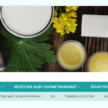
T
KÉSZÍTSEN SAJÁT KOZMETIKUMOKAT
ÖSSZETEV
ÍTSEN SAJÁT KOZMETIKUMOKAT
DIY
TERMÉKEK LETÖLTÉSE
VE