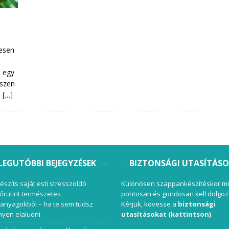
tesen
n egy
iszen
a
[…]
LEGUTÓBBI BEJEGYZÉSEK
BIZTONSÁGI UTASÍTÁS
készíts saját esti stresszoldó
Különösen szappankészítéskor mi
őrutint természetes
pontosan és gondosan kell dolgoz
anyagokból – ha te sem tudsz
Kérjük, kövesse a
biztonsági
yen elaludni
utasításokat (kattintson)
.