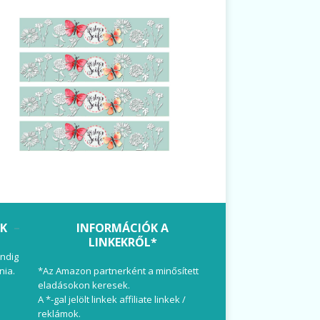
OK
INFORMÁCIÓK A
LINKEKRŐL*
ndig
nia.
*Az Amazon partnerként a minősített
eladásokon keresek.
A *-gal jelölt linkek affiliate linkek /
reklámok.