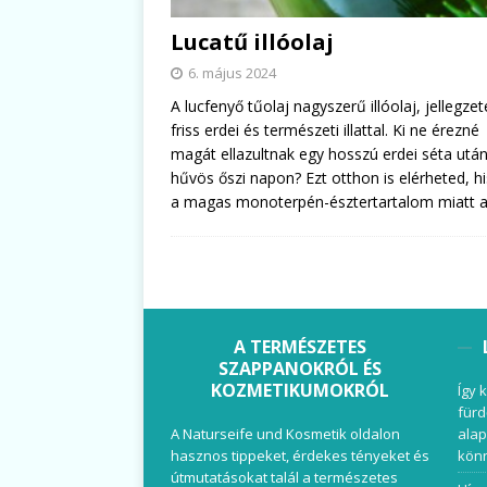
Lucatű illóolaj
6. május 2024
A lucfenyő tűolaj nagyszerű illóolaj, jellegze
friss erdei és természeti illattal. Ki ne érezné
magát ellazultnak egy hosszú erdei séta utá
hűvös őszi napon? Ezt otthon is elérheted, h
a magas monoterpén-észtertartalom miatt 
A TERMÉSZETES
SZAPPANOKRÓL ÉS
KOZMETIKUMOKRÓL
Így 
fürd
A Naturseife und Kosmetik oldalon
alap
hasznos tippeket, érdekes tényeket és
könn
útmutatásokat talál a természetes