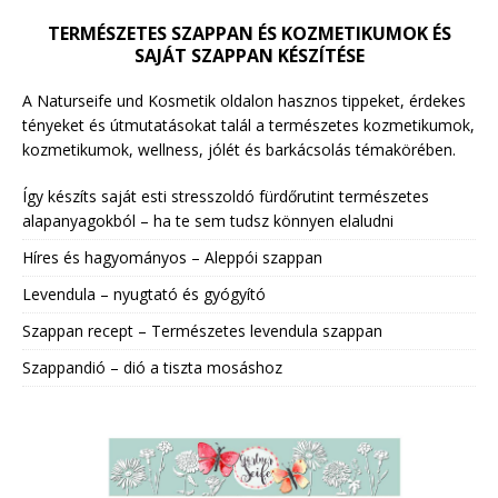
TERMÉSZETES SZAPPAN ÉS KOZMETIKUMOK ÉS
SAJÁT SZAPPAN KÉSZÍTÉSE
A Naturseife und Kosmetik oldalon hasznos tippeket, érdekes
tényeket és útmutatásokat talál a természetes kozmetikumok,
kozmetikumok, wellness, jólét és barkácsolás témakörében.
Így készíts saját esti stresszoldó fürdőrutint természetes
alapanyagokból – ha te sem tudsz könnyen elaludni
Híres és hagyományos – Aleppói szappan
Levendula – nyugtató és gyógyító
Szappan recept – Természetes levendula szappan
Szappandió – dió a tiszta mosáshoz