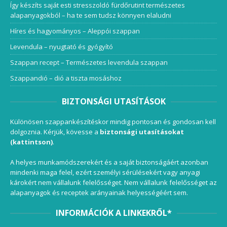
Így készíts saját esti stresszoldó fürdőrutint természetes
alapanyagokból – ha te sem tudsz könnyen elaludni
Híres és hagyományos – Aleppói szappan
Levendula – nyugtató és gyógyító
Szappan recept – Természetes levendula szappan
Szappandió – dió a tiszta mosáshoz
BIZTONSÁGI UTASÍTÁSOK
Különösen szappankészítéskor mindig pontosan és gondosan kell
dolgoznia. Kérjük, kövesse a
biztonsági utasításokat
(kattintson)
.
A helyes munkamódszerekért és a saját biztonságáért azonban
mindenki maga felel, ezért személyi sérülésekért vagy anyagi
károkért nem vállalunk felelősséget. Nem vállalunk felelősséget az
alapanyagok és receptek arányainak helyességéért sem.
INFORMÁCIÓK A LINKEKRŐL*