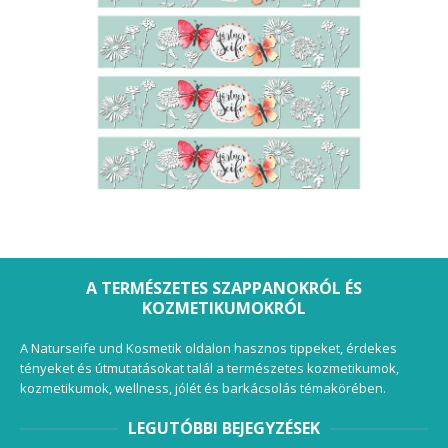
A TERMÉSZETES SZAPPANOKRÓL ÉS
KOZMETIKUMOKRÓL
A Naturseife und Kosmetik oldalon hasznos tippeket, érdekes
tényeket és útmutatásokat talál a természetes kozmetikumok,
kozmetikumok, wellness, jólét és barkácsolás témakörében.
LEGUTÓBBI BEJEGYZÉSEK