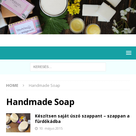
HOME
Handmade Soap
Handmade Soap
Készítsen saját úszó szappant – szappan a
fürdőkádba
10. május 2015