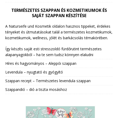
TERMÉSZETES SZAPPAN ÉS KOZMETIKUMOK ÉS
SAJÁT SZAPPAN KÉSZÍTÉSE
A Naturseife und Kosmetik oldalon hasznos tippeket, érdekes
tényeket és útmutatásokat talál a természetes kozmetikumok,
kozmetikumok, wellness, jólét és barkácsolás témakörében.
Így készíts saját esti stresszoldó fürdőrutint természetes
alapanyagokból – ha te sem tudsz könnyen elaludni
Híres és hagyományos – Aleppói szappan
Levendula – nyugtató és gyógyító
Szappan recept – Természetes levendula szappan
Szappandió – dió a tiszta mosáshoz