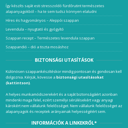
Így készíts saját esti stresszoldó fürdőrutint természetes
alapanyagokból – ha te sem tudsz könnyen elaludni
Híres és hagyományos – Aleppói szappan
Levendula – nyugtató és gyógyító
Szappan recept – Természetes levendula szappan
Szappandió – dió a tiszta mosáshoz
BIZTONSÁGI UTASÍTÁSOK
Különösen szappankészítéskor mindig pontosan és gondosan kell
dolgoznia. Kérjük, kövesse a
biztonsági utasításokat
(kattintson)
.
A helyes munkamódszerekért és a saját biztonságáért azonban
mindenki maga felel, ezért személyi sérülésekért vagy anyagi
károkért nem vállalunk felelősséget. Nem vállalunk felelősséget az
alapanyagok és receptek arányainak helyességéért sem.
INFORMÁCIÓK A LINKEKRŐL*