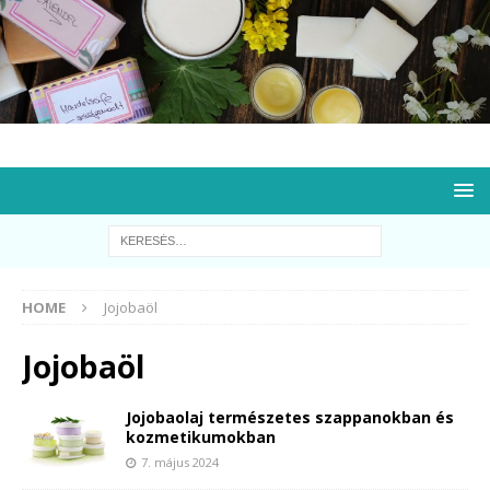
HOME
Jojobaöl
Jojobaöl
Jojobaolaj természetes szappanokban és
kozmetikumokban
7. május 2024