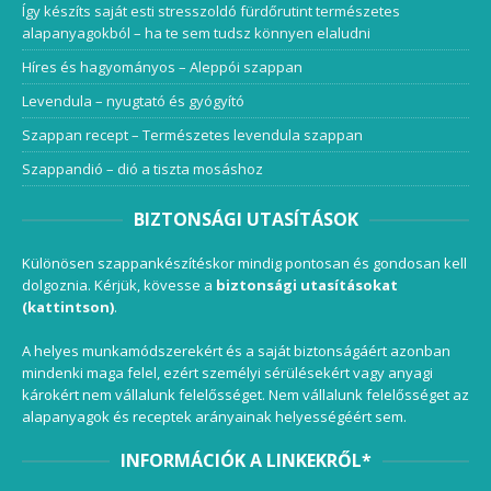
Így készíts saját esti stresszoldó fürdőrutint természetes
alapanyagokból – ha te sem tudsz könnyen elaludni
Híres és hagyományos – Aleppói szappan
Levendula – nyugtató és gyógyító
Szappan recept – Természetes levendula szappan
Szappandió – dió a tiszta mosáshoz
BIZTONSÁGI UTASÍTÁSOK
Különösen szappankészítéskor mindig pontosan és gondosan kell
dolgoznia. Kérjük, kövesse a
biztonsági utasításokat
(kattintson)
.
A helyes munkamódszerekért és a saját biztonságáért azonban
mindenki maga felel, ezért személyi sérülésekért vagy anyagi
károkért nem vállalunk felelősséget. Nem vállalunk felelősséget az
alapanyagok és receptek arányainak helyességéért sem.
INFORMÁCIÓK A LINKEKRŐL*