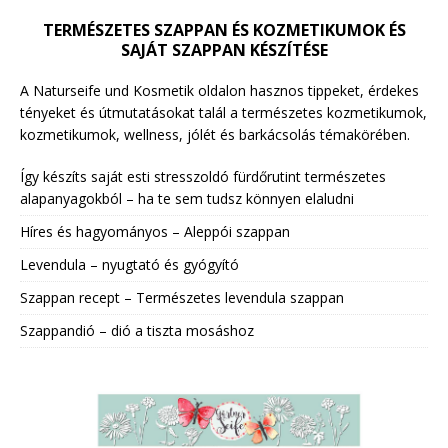
TERMÉSZETES SZAPPAN ÉS KOZMETIKUMOK ÉS
SAJÁT SZAPPAN KÉSZÍTÉSE
A Naturseife und Kosmetik oldalon hasznos tippeket, érdekes
tényeket és útmutatásokat talál a természetes kozmetikumok,
kozmetikumok, wellness, jólét és barkácsolás témakörében.
Így készíts saját esti stresszoldó fürdőrutint természetes
alapanyagokból – ha te sem tudsz könnyen elaludni
Híres és hagyományos – Aleppói szappan
Levendula – nyugtató és gyógyító
Szappan recept – Természetes levendula szappan
Szappandió – dió a tiszta mosáshoz