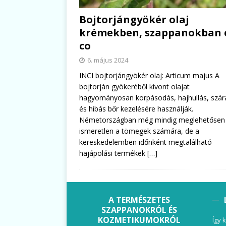
Bojtorjángyökér olaj
krémekben, szappanokban 
co
6. május 2024
INCI bojtorjángyökér olaj: Articum majus A
bojtorján gyökeréből kivont olajat
hagyományosan korpásodás, hajhullás, szár
és hibás bőr kezelésére használják.
Németországban még mindig meglehetősen
ismeretlen a tömegek számára, de a
kereskedelemben időnként megtalálható
hajápolási termékek
[…]
A TERMÉSZETES
SZAPPANOKRÓL ÉS
KOZMETIKUMOKRÓL
Így 