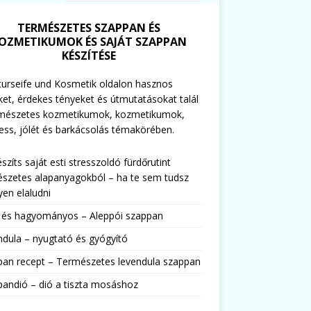
TERMÉSZETES SZAPPAN ÉS
OZMETIKUMOK ÉS SAJÁT SZAPPAN
KÉSZÍTÉSE
urseife und Kosmetik oldalon hasznos
ket, érdekes tényeket és útmutatásokat talál
rmészetes kozmetikumok, kozmetikumok,
ess, jólét és barkácsolás témakörében.
észíts saját esti stresszoldó fürdőrutint
szetes alapanyagokból – ha te sem tudsz
en elaludni
s és hagyományos – Aleppói szappan
dula – nyugtató és gyógyító
pan recept – Természetes levendula szappan
andió – dió a tiszta mosáshoz