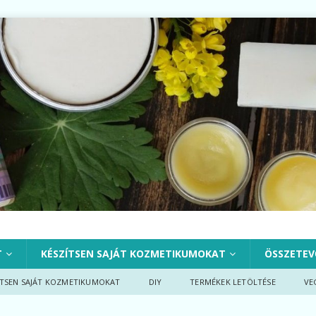
T
KÉSZÍTSEN SAJÁT KOZMETIKUMOKAT
ÖSSZETEV
ÍTSEN SAJÁT KOZMETIKUMOKAT
DIY
TERMÉKEK LETÖLTÉSE
VE