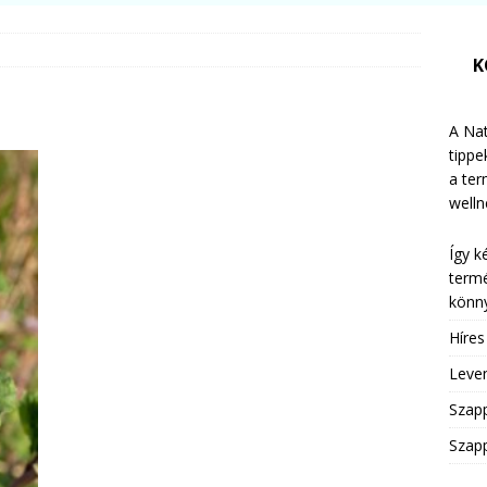
K
A Nat
tippe
a te
welln
Így k
termé
könny
Híre
Leven
Szap
Szapp