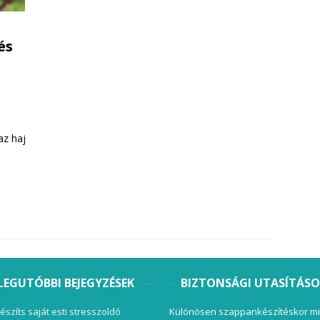
és
az haj
LEGUTÓBBI BEJEGYZÉSEK
BIZTONSÁGI UTASÍTÁS
készíts saját esti stresszoldó
Különösen szappankészítéskor mi