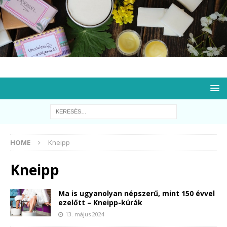
HOME
Kneipp
Kneipp
Ma is ugyanolyan népszerű, mint 150 évvel
ezelőtt – Kneipp-kúrák
13. május 2024