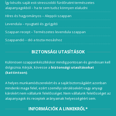
Így készíts saját esti stresszoldó fürdőrutint természetes
alapanyagokból – ha te sem tudsz könnyen elaludni
Híres és hagyományos – Aleppói szappan
Levendula – nyugtató és gyógyító
Szappan recept – Természetes levendula szappan
Szappandió – dió a tiszta mosáshoz
BIZTONSÁGI UTASÍTÁSOK
Különösen szappankészítéskor mindig pontosan és gondosan kell
dolgoznia. Kérjük, kövesse a
biztonsági utasításokat
(kattintson)
.
A helyes munkamódszerekért és a saját biztonságáért azonban
mindenki maga felel, ezért személyi sérülésekért vagy anyagi
károkért nem vállalunk felelősséget. Nem vállalunk felelősséget az
alapanyagok és receptek arányainak helyességéért sem.
INFORMÁCIÓK A LINKEKRŐL*