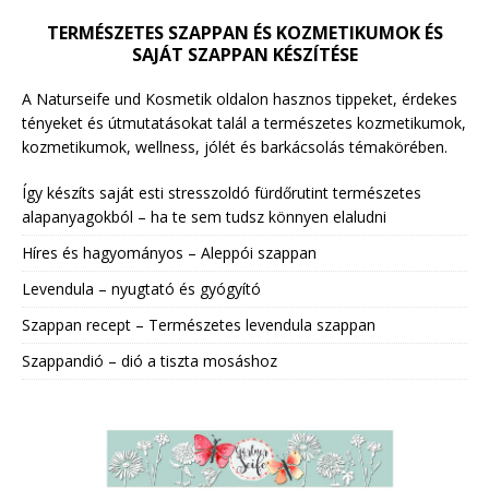
TERMÉSZETES SZAPPAN ÉS KOZMETIKUMOK ÉS
SAJÁT SZAPPAN KÉSZÍTÉSE
A Naturseife und Kosmetik oldalon hasznos tippeket, érdekes
tényeket és útmutatásokat talál a természetes kozmetikumok,
kozmetikumok, wellness, jólét és barkácsolás témakörében.
Így készíts saját esti stresszoldó fürdőrutint természetes
alapanyagokból – ha te sem tudsz könnyen elaludni
Híres és hagyományos – Aleppói szappan
Levendula – nyugtató és gyógyító
Szappan recept – Természetes levendula szappan
Szappandió – dió a tiszta mosáshoz