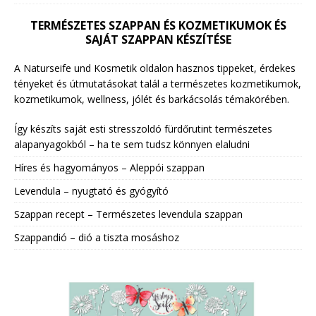
TERMÉSZETES SZAPPAN ÉS KOZMETIKUMOK ÉS
SAJÁT SZAPPAN KÉSZÍTÉSE
A Naturseife und Kosmetik oldalon hasznos tippeket, érdekes
tényeket és útmutatásokat talál a természetes kozmetikumok,
kozmetikumok, wellness, jólét és barkácsolás témakörében.
Így készíts saját esti stresszoldó fürdőrutint természetes
alapanyagokból – ha te sem tudsz könnyen elaludni
Híres és hagyományos – Aleppói szappan
Levendula – nyugtató és gyógyító
Szappan recept – Természetes levendula szappan
Szappandió – dió a tiszta mosáshoz