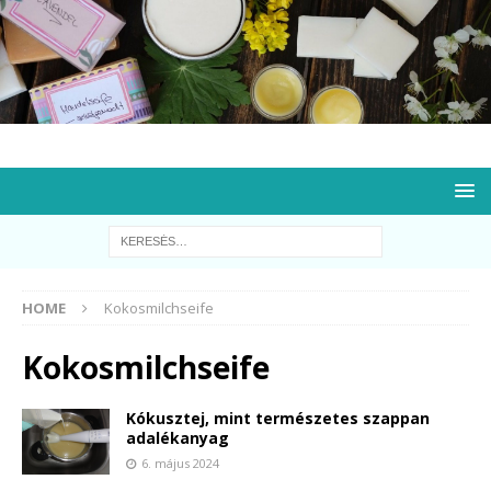
HOME
Kokosmilchseife
Kokosmilchseife
Kókusztej, mint természetes szappan
adalékanyag
6. május 2024