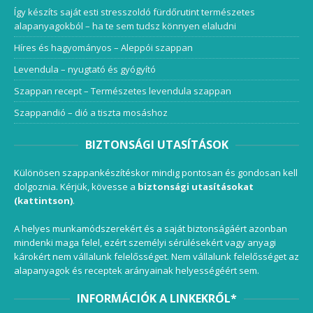
Így készíts saját esti stresszoldó fürdőrutint természetes
alapanyagokból – ha te sem tudsz könnyen elaludni
Híres és hagyományos – Aleppói szappan
Levendula – nyugtató és gyógyító
Szappan recept – Természetes levendula szappan
Szappandió – dió a tiszta mosáshoz
BIZTONSÁGI UTASÍTÁSOK
Különösen szappankészítéskor mindig pontosan és gondosan kell
dolgoznia. Kérjük, kövesse a
biztonsági utasításokat
(kattintson)
.
A helyes munkamódszerekért és a saját biztonságáért azonban
mindenki maga felel, ezért személyi sérülésekért vagy anyagi
károkért nem vállalunk felelősséget. Nem vállalunk felelősséget az
alapanyagok és receptek arányainak helyességéért sem.
INFORMÁCIÓK A LINKEKRŐL*