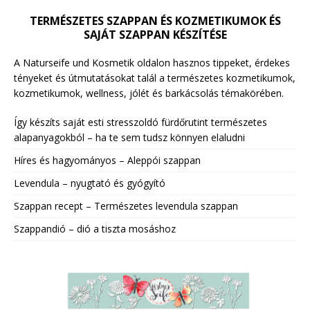
TERMÉSZETES SZAPPAN ÉS KOZMETIKUMOK ÉS
SAJÁT SZAPPAN KÉSZÍTÉSE
A Naturseife und Kosmetik oldalon hasznos tippeket, érdekes
tényeket és útmutatásokat talál a természetes kozmetikumok,
kozmetikumok, wellness, jólét és barkácsolás témakörében.
Így készíts saját esti stresszoldó fürdőrutint természetes
alapanyagokból – ha te sem tudsz könnyen elaludni
Híres és hagyományos – Aleppói szappan
Levendula – nyugtató és gyógyító
Szappan recept – Természetes levendula szappan
Szappandió – dió a tiszta mosáshoz