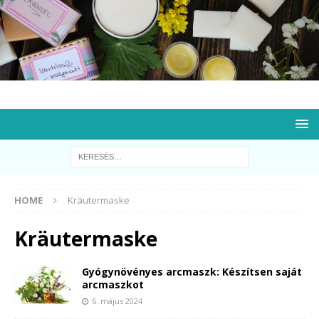
HOME
Kräutermaske
Kräutermaske
Gyógynövényes arcmaszk: Készítsen saját
arcmaszkot
6. május 2024