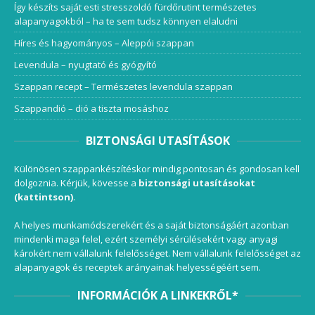
Így készíts saját esti stresszoldó fürdőrutint természetes
alapanyagokból – ha te sem tudsz könnyen elaludni
Híres és hagyományos – Aleppói szappan
Levendula – nyugtató és gyógyító
Szappan recept – Természetes levendula szappan
Szappandió – dió a tiszta mosáshoz
BIZTONSÁGI UTASÍTÁSOK
Különösen szappankészítéskor mindig pontosan és gondosan kell
dolgoznia. Kérjük, kövesse a
biztonsági utasításokat
(kattintson)
.
A helyes munkamódszerekért és a saját biztonságáért azonban
mindenki maga felel, ezért személyi sérülésekért vagy anyagi
károkért nem vállalunk felelősséget. Nem vállalunk felelősséget az
alapanyagok és receptek arányainak helyességéért sem.
INFORMÁCIÓK A LINKEKRŐL*