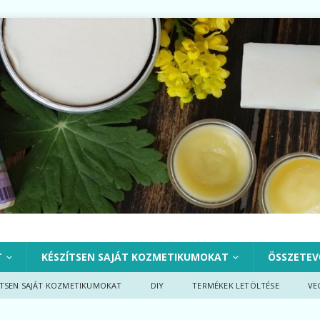
T
KÉSZÍTSEN SAJÁT KOZMETIKUMOKAT
ÖSSZETEV
ÍTSEN SAJÁT KOZMETIKUMOKAT
DIY
TERMÉKEK LETÖLTÉSE
VE