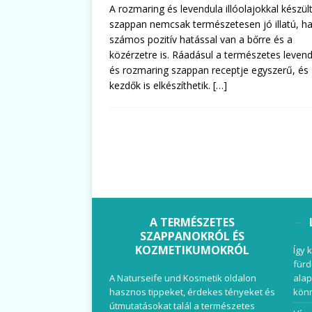
A rozmaring és levendula illóolajokkal készül
szappan nemcsak természetesen jó illatú, 
számos pozitív hatással van a bőrre és a
közérzetre is. Ráadásul a természetes leven
és rozmaring szappan receptje egyszerű, és
kezdők is elkészíthetik.
[…]
A TERMÉSZETES
SZAPPANOKRÓL ÉS
KOZMETIKUMOKRÓL
Így 
fürd
A Naturseife und Kosmetik oldalon
alap
hasznos tippeket, érdekes tényeket és
könn
útmutatásokat talál a természetes