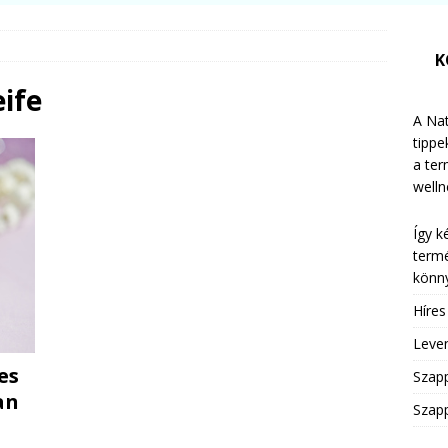
K
ife
A Nat
tippe
a te
welln
Így k
termé
könny
Híre
Leven
es
Szap
an
Szapp