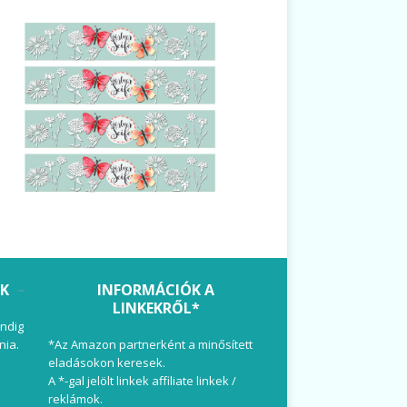
OK
INFORMÁCIÓK A
LINKEKRŐL*
ndig
nia.
*Az Amazon partnerként a minősített
eladásokon keresek.
A *-gal jelölt linkek affiliate linkek /
reklámok.