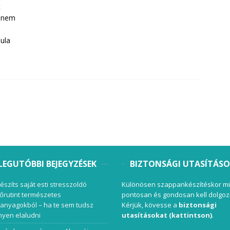
t
hanem
dula
LEGUTÓBBI BEJEGYZÉSEK
BIZTONSÁGI UTASÍTÁS
készíts saját esti stresszoldó
Különösen szappankészítéskor mi
őrutint természetes
pontosan és gondosan kell dolgoz
anyagokból – ha te sem tudsz
Kérjük, kövesse a
biztonsági
yen elaludni
utasításokat (kattintson)
.