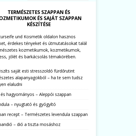
TERMÉSZETES SZAPPAN ÉS
OZMETIKUMOK ÉS SAJÁT SZAPPAN
KÉSZÍTÉSE
urseife und Kosmetik oldalon hasznos
ket, érdekes tényeket és útmutatásokat talál
rmészetes kozmetikumok, kozmetikumok,
ess, jólét és barkácsolás témakörében.
észíts saját esti stresszoldó fürdőrutint
szetes alapanyagokból – ha te sem tudsz
en elaludni
s és hagyományos – Aleppói szappan
dula – nyugtató és gyógyító
pan recept – Természetes levendula szappan
andió – dió a tiszta mosáshoz