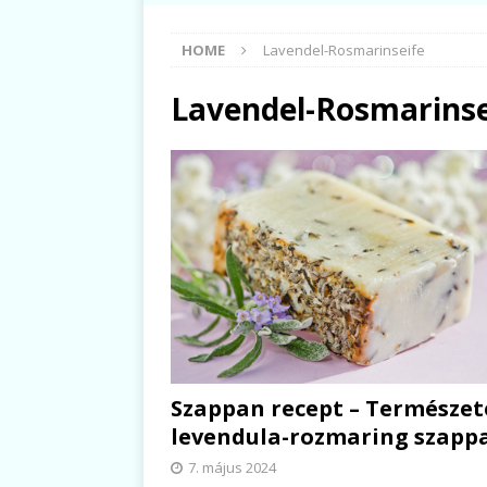
HOME
Lavendel-Rosmarinseife
Lavendel-Rosmarinse
Szappan recept – Természet
levendula-rozmaring szapp
7. május 2024