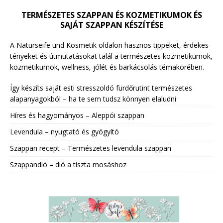
TERMÉSZETES SZAPPAN ÉS KOZMETIKUMOK ÉS
SAJÁT SZAPPAN KÉSZÍTÉSE
A Naturseife und Kosmetik oldalon hasznos tippeket, érdekes
tényeket és útmutatásokat talál a természetes kozmetikumok,
kozmetikumok, wellness, jólét és barkácsolás témakörében.
Így készíts saját esti stresszoldó fürdőrutint természetes
alapanyagokból – ha te sem tudsz könnyen elaludni
Híres és hagyományos – Aleppói szappan
Levendula – nyugtató és gyógyító
Szappan recept – Természetes levendula szappan
Szappandió – dió a tiszta mosáshoz