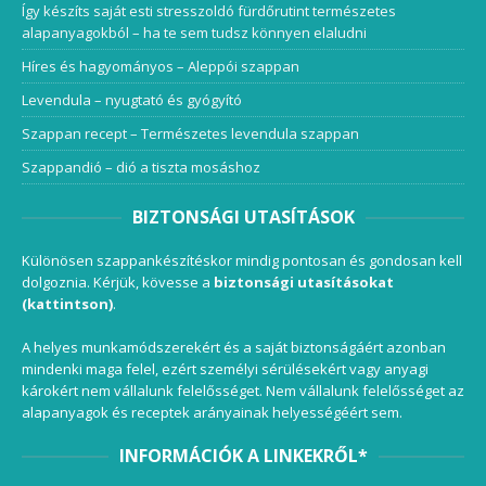
Így készíts saját esti stresszoldó fürdőrutint természetes
alapanyagokból – ha te sem tudsz könnyen elaludni
Híres és hagyományos – Aleppói szappan
Levendula – nyugtató és gyógyító
Szappan recept – Természetes levendula szappan
Szappandió – dió a tiszta mosáshoz
BIZTONSÁGI UTASÍTÁSOK
Különösen szappankészítéskor mindig pontosan és gondosan kell
dolgoznia. Kérjük, kövesse a
biztonsági utasításokat
(kattintson)
.
A helyes munkamódszerekért és a saját biztonságáért azonban
mindenki maga felel, ezért személyi sérülésekért vagy anyagi
károkért nem vállalunk felelősséget. Nem vállalunk felelősséget az
alapanyagok és receptek arányainak helyességéért sem.
INFORMÁCIÓK A LINKEKRŐL*