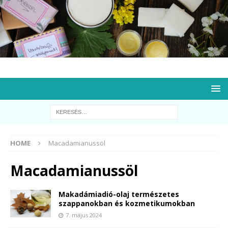
HOME
Macadamianussöl
Macadamianussöl
Makadámiadió-olaj természetes
szappanokban és kozmetikumokban
7. május 2024