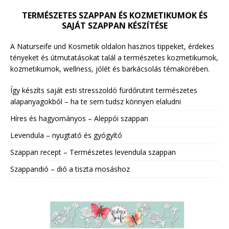
TERMÉSZETES SZAPPAN ÉS KOZMETIKUMOK ÉS
SAJÁT SZAPPAN KÉSZÍTÉSE
A Naturseife und Kosmetik oldalon hasznos tippeket, érdekes
tényeket és útmutatásokat talál a természetes kozmetikumok,
kozmetikumok, wellness, jólét és barkácsolás témakörében.
Így készíts saját esti stresszoldó fürdőrutint természetes
alapanyagokból – ha te sem tudsz könnyen elaludni
Híres és hagyományos – Aleppói szappan
Levendula – nyugtató és gyógyító
Szappan recept – Természetes levendula szappan
Szappandió – dió a tiszta mosáshoz