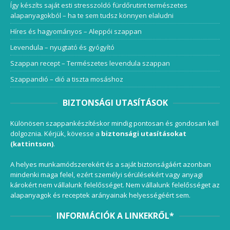
Így készíts saját esti stresszoldó fürdőrutint természetes
alapanyagokból – ha te sem tudsz könnyen elaludni
Híres és hagyományos – Aleppói szappan
Levendula – nyugtató és gyógyító
Szappan recept – Természetes levendula szappan
Szappandió – dió a tiszta mosáshoz
BIZTONSÁGI UTASÍTÁSOK
Különösen szappankészítéskor mindig pontosan és gondosan kell
dolgoznia. Kérjük, kövesse a
biztonsági utasításokat
(kattintson)
.
A helyes munkamódszerekért és a saját biztonságáért azonban
mindenki maga felel, ezért személyi sérülésekért vagy anyagi
károkért nem vállalunk felelősséget. Nem vállalunk felelősséget az
alapanyagok és receptek arányainak helyességéért sem.
INFORMÁCIÓK A LINKEKRŐL*