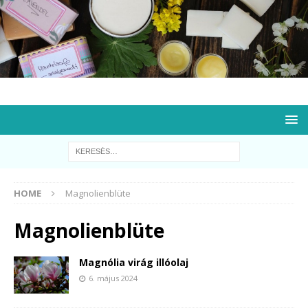
HOME
Magnolienblüte
Magnolienblüte
Magnólia virág illóolaj
6. május 2024