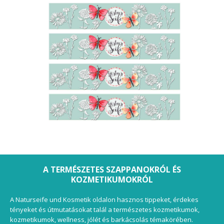
A TERMÉSZETES SZAPPANOKRÓL ÉS
KOZMETIKUMOKRÓL
A Naturseife und Kosmetik oldalon hasznos tippeket, érdekes
tényeket és útmutatásokat talál a természetes kozmetikumok,
kozmetikumok, wellness, jólét és barkácsolás témakörében.