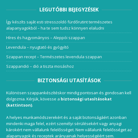
LEGUTÓBBI BEJEGYZÉSEK
Így készíts saját esti stresszoldó fürdőrutint természetes
alapanyagokból – ha te sem tudsz könnyen elaludni
Híres és hagyományos – Aleppói szappan
Levendula – nyugtató és gyógyító
Szappan recept – Természetes levendula szappan
Szappandió – dió a tiszta mosáshoz
BIZTONSÁGI UTASÍTÁSOK
Különösen szappankészítéskor mindig pontosan és gondosan kell
dolgoznia. Kérjük, kövesse a
biztonsági utasításokat
(kattintson)
.
A helyes munkamódszerekért és a saját biztonságáért azonban
mindenki maga felel, ezért személyi sérülésekért vagy anyagi
károkért nem vállalunk felelősséget. Nem vállalunk felelősséget az
alapanyagok és receptek arányainak helyességéért sem.