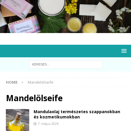
HOME
Mandelölseife
Mandelölseife
Mandulaolaj természetes szappanokban
és kozmetikumokban
7. május 2024