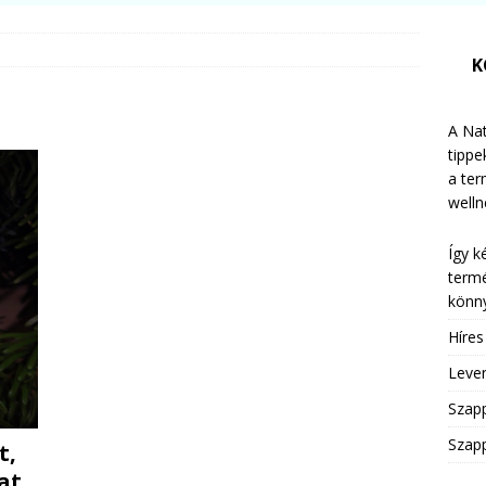
K
A Nat
tippe
a te
welln
Így k
termé
könny
Híre
Leven
Szap
Szapp
t,
at