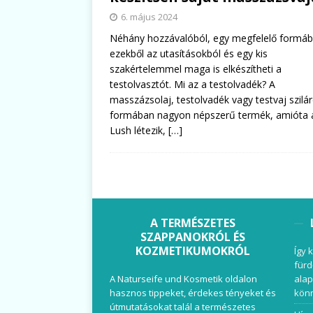
6. május 2024
Néhány hozzávalóból, egy megfelelő formáb
ezekből az utasításokból és egy kis
szakértelemmel maga is elkészítheti a
testolvasztót. Mi az a testolvadék? A
masszázsolaj, testolvadék vagy testvaj szilá
formában nagyon népszerű termék, amióta 
Lush létezik,
[…]
A TERMÉSZETES
SZAPPANOKRÓL ÉS
KOZMETIKUMOKRÓL
Így 
fürd
A Naturseife und Kosmetik oldalon
alap
hasznos tippeket, érdekes tényeket és
könn
útmutatásokat talál a természetes