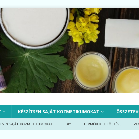
T
KÉSZÍTSEN SAJÁT KOZMETIKUMOKAT
ÖSSZETEV
ÍTSEN SAJÁT KOZMETIKUMOKAT
DIY
TERMÉKEK LETÖLTÉSE
VE