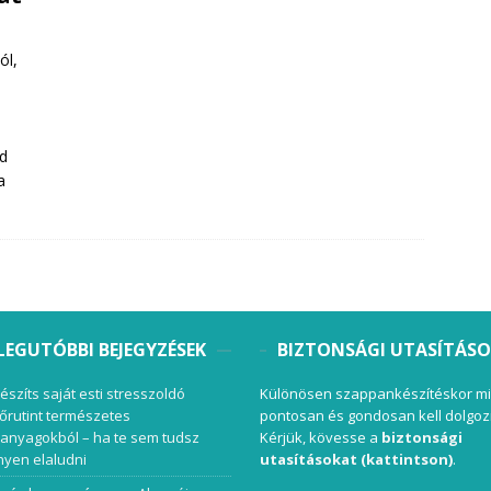
ól,
rd
a
LEGUTÓBBI BEJEGYZÉSEK
BIZTONSÁGI UTASÍTÁS
készíts saját esti stresszoldó
Különösen szappankészítéskor mi
őrutint természetes
pontosan és gondosan kell dolgoz
anyagokból – ha te sem tudsz
Kérjük, kövesse a
biztonsági
yen elaludni
utasításokat (kattintson)
.