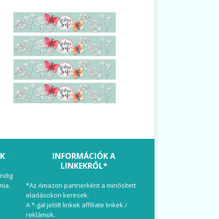
OK
INFORMÁCIÓK A
LINKEKRŐL*
ndig
nia.
*Az Amazon partnerként a minősített
eladásokon keresek.
A *-gal jelölt linkek affiliate linkek /
reklámok.