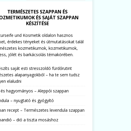
TERMÉSZETES SZAPPAN ÉS
OZMETIKUMOK ÉS SAJÁT SZAPPAN
KÉSZÍTÉSE
urseife und Kosmetik oldalon hasznos
ket, érdekes tényeket és útmutatásokat talál
rmészetes kozmetikumok, kozmetikumok,
ess, jólét és barkácsolás témakörében.
észíts saját esti stresszoldó fürdőrutint
szetes alapanyagokból – ha te sem tudsz
en elaludni
s és hagyományos – Aleppói szappan
dula – nyugtató és gyógyító
pan recept – Természetes levendula szappan
andió – dió a tiszta mosáshoz