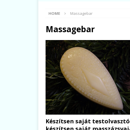
HOME
Massagebar
Massagebar
Készítsen saját testolvasztó
készítsen saját masszázsvaj