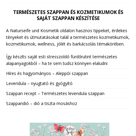
TERMÉSZETES SZAPPAN ÉS KOZMETIKUMOK ÉS
SAJÁT SZAPPAN KÉSZÍTÉSE
A Naturseife und Kosmetik oldalon hasznos tippeket, érdekes
tényeket és útmutatásokat talál a természetes kozmetikumok,
kozmetikumok, wellness, jólét és barkácsolás témakörében.
Így készíts saját esti stresszoldó fürdőrutint természetes
alapanyagokból – ha te sem tudsz könnyen elaludni
Híres és hagyományos – Aleppói szappan
Levendula – nyugtató és gyógyító
Szappan recept – Természetes levendula szappan
Szappandió – dió a tiszta mosáshoz