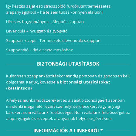
Így készíts saját esti stresszoldó fürdőrutint természetes
alapanyagokból – ha te sem tudsz könnyen elaludni
Híres és hagyományos – Aleppói szappan
Levendula – nyugtató és gyógyító
Szappan recept – Természetes levendula szappan
Szappandió – dió a tiszta mosáshoz
BIZTONSÁGI UTASÍTÁSOK
Különösen szappankészítéskor mindig pontosan és gondosan kell
dolgoznia. Kérjük, kövesse a
biztonsági utasításokat
(kattintson)
.
A helyes munkamódszerekért és a saját biztonságáért azonban
mindenki maga felel, ezért személyi sérülésekért vagy anyagi
károkért nem vállalunk felelősséget. Nem vállalunk felelősséget az
alapanyagok és receptek arányainak helyességéért sem.
INFORMÁCIÓK A LINKEKRŐL*