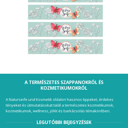
A TERMÉSZETES SZAPPANOKRÓL ÉS
KOZMETIKUMOKRÓL
A Naturseife und Kosmetik oldalon hasznos tippeket, érdekes
tényeket és útmutatásokat talál a természetes kozmetikumok,
kozmetikumok, wellness, jólét és barkácsolás témakörében.
LEGUTÓBBI BEJEGYZÉSEK