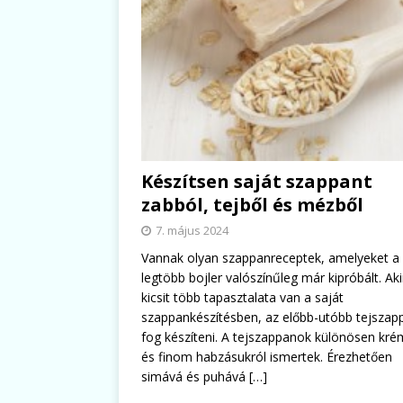
Készítsen saját szappant
zabból, tejből és mézből
7. május 2024
Vannak olyan szappanreceptek, amelyeket a
legtöbb bojler valószínűleg már kipróbált. Ak
kicsit több tapasztalata van a saját
szappankészítésben, az előbb-utóbb tejszap
fog készíteni. A tejszappanok különösen kr
és finom habzásukról ismertek. Érezhetően
simává és puhává
[…]