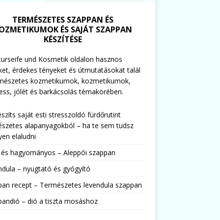
TERMÉSZETES SZAPPAN ÉS
OZMETIKUMOK ÉS SAJÁT SZAPPAN
KÉSZÍTÉSE
urseife und Kosmetik oldalon hasznos
ket, érdekes tényeket és útmutatásokat talál
rmészetes kozmetikumok, kozmetikumok,
ess, jólét és barkácsolás témakörében.
észíts saját esti stresszoldó fürdőrutint
szetes alapanyagokból – ha te sem tudsz
en elaludni
s és hagyományos – Aleppói szappan
dula – nyugtató és gyógyító
pan recept – Természetes levendula szappan
andió – dió a tiszta mosáshoz