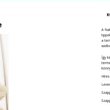
K
e
A Nat
tippe
a te
welln
Így k
termé
könny
Híre
Leven
Szap
Szapp