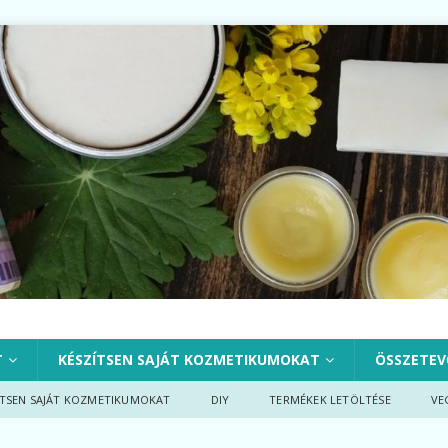
T
KÉSZÍTSEN SAJÁT KOZMETIKUMOKAT
ÖSSZETEV
ÍTSEN SAJÁT KOZMETIKUMOKAT
DIY
TERMÉKEK LETÖLTÉSE
VE