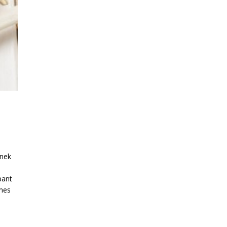
inek
pant
émes