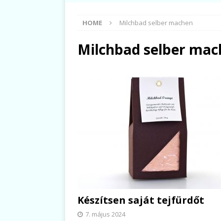
HOME
Milchbad selber machen
Milchbad selber ma
Készítsen saját tejfürdőt
7. május 2024