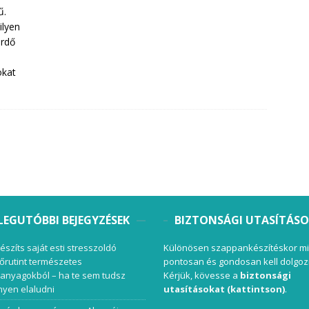
ű.
ilyen
ürdő
a
okat
LEGUTÓBBI BEJEGYZÉSEK
BIZTONSÁGI UTASÍTÁS
készíts saját esti stresszoldó
Különösen szappankészítéskor mi
őrutint természetes
pontosan és gondosan kell dolgoz
anyagokból – ha te sem tudsz
Kérjük, kövesse a
biztonsági
yen elaludni
utasításokat (kattintson)
.