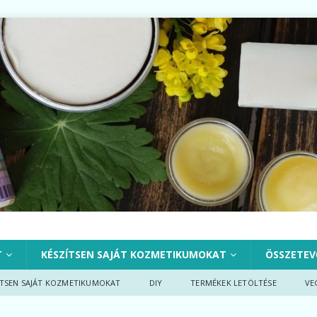
T
KÉSZÍTSEN SAJÁT KOZMETIKUMOKAT
ÖSSZETEV
ÍTSEN SAJÁT KOZMETIKUMOKAT
DIY
TERMÉKEK LETÖLTÉSE
VE