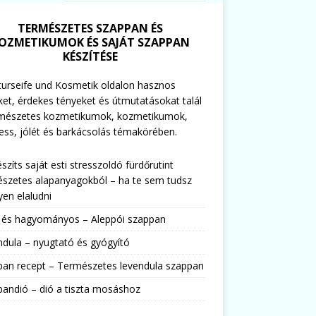
TERMÉSZETES SZAPPAN ÉS
OZMETIKUMOK ÉS SAJÁT SZAPPAN
KÉSZÍTÉSE
urseife und Kosmetik oldalon hasznos
ket, érdekes tényeket és útmutatásokat talál
rmészetes kozmetikumok, kozmetikumok,
ess, jólét és barkácsolás témakörében.
észíts saját esti stresszoldó fürdőrutint
szetes alapanyagokból – ha te sem tudsz
en elaludni
s és hagyományos – Aleppói szappan
dula – nyugtató és gyógyító
pan recept – Természetes levendula szappan
andió – dió a tiszta mosáshoz