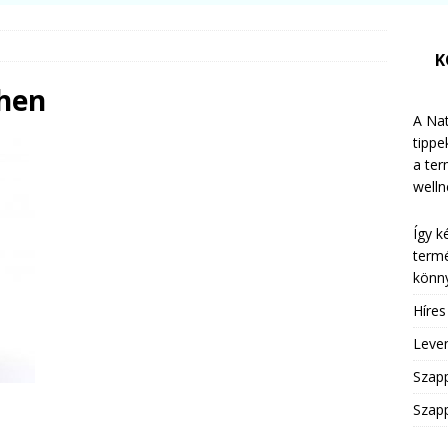
K
chen
A Nat
tippe
a te
welln
Így k
termé
könny
Híre
Leven
Szap
Szapp