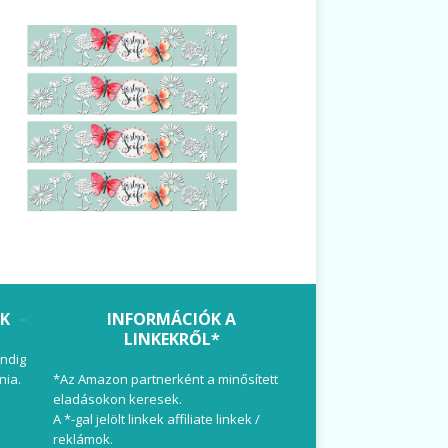
OK
INFORMÁCIÓK A
LINKEKRŐL*
ndig
nia.
*Az Amazon partnerként a minősített
eladásokon keresek.
A *-gal jelölt linkek affiliate linkek /
reklámok.