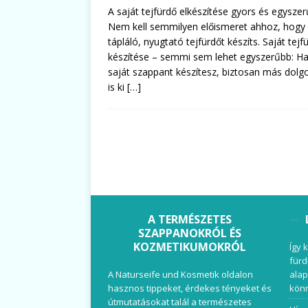
A saját tejfürdő elkészítése gyors és egyszer
Nem kell semmilyen előismeret ahhoz, hogy 
tápláló, nyugtató tejfürdőt készíts. Saját tejf
készítése – semmi sem lehet egyszerűbb: H
saját szappant készítesz, biztosan más dolg
is ki
[…]
A TERMÉSZETES
SZAPPANOKRÓL ÉS
KOZMETIKUMOKRÓL
Így 
fürd
A Naturseife und Kosmetik oldalon
alap
hasznos tippeket, érdekes tényeket és
könn
útmutatásokat talál a természetes