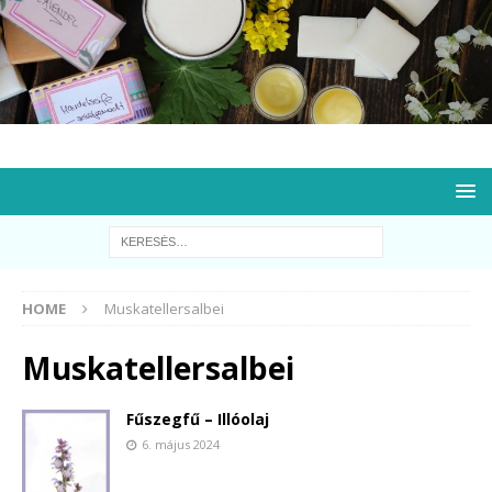
HOME
Muskatellersalbei
Muskatellersalbei
Fűszegfű – Illóolaj
6. május 2024