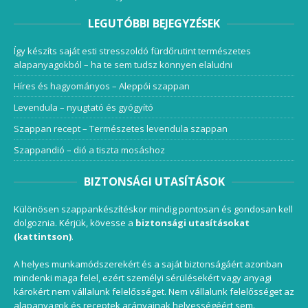
LEGUTÓBBI BEJEGYZÉSEK
Így készíts saját esti stresszoldó fürdőrutint természetes
alapanyagokból – ha te sem tudsz könnyen elaludni
Híres és hagyományos – Aleppói szappan
Levendula – nyugtató és gyógyító
Szappan recept – Természetes levendula szappan
Szappandió – dió a tiszta mosáshoz
BIZTONSÁGI UTASÍTÁSOK
Különösen szappankészítéskor mindig pontosan és gondosan kell
dolgoznia. Kérjük, kövesse a
biztonsági utasításokat
(kattintson)
.
A helyes munkamódszerekért és a saját biztonságáért azonban
mindenki maga felel, ezért személyi sérülésekért vagy anyagi
károkért nem vállalunk felelősséget. Nem vállalunk felelősséget az
alapanyagok és receptek arányainak helyességéért sem.