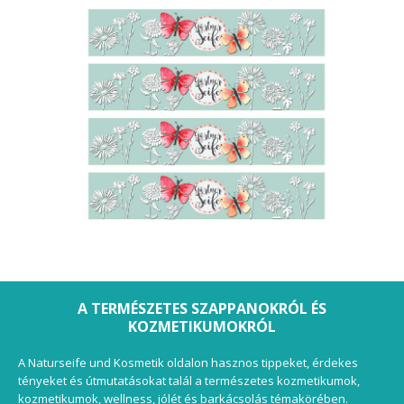
A TERMÉSZETES SZAPPANOKRÓL ÉS
KOZMETIKUMOKRÓL
A Naturseife und Kosmetik oldalon hasznos tippeket, érdekes
tényeket és útmutatásokat talál a természetes kozmetikumok,
kozmetikumok, wellness, jólét és barkácsolás témakörében.