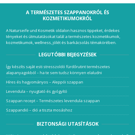
A TERMÉSZETES SZAPPANOKRÓL ÉS
KOZMETIKUMOKRÓL
A Naturseife und Kosmetik oldalon hasznos tippeket, érdekes
tényeket és útmutatásokat talál a természetes kozmetikumok,
kozmetikumok, wellness, jólét és barkácsolás témakörében.
LEGUTÓBBI BEJEGYZÉSEK
Így készíts saját esti stresszoldó fürdőrutint természetes
alapanyagokból – ha te sem tudsz könnyen elaludni
Híres és hagyományos – Aleppói szappan
Levendula – nyugtató és gyógyító
Szappan recept – Természetes levendula szappan
Szappandió – dió a tiszta mosáshoz
BIZTONSÁGI UTASÍTÁSOK