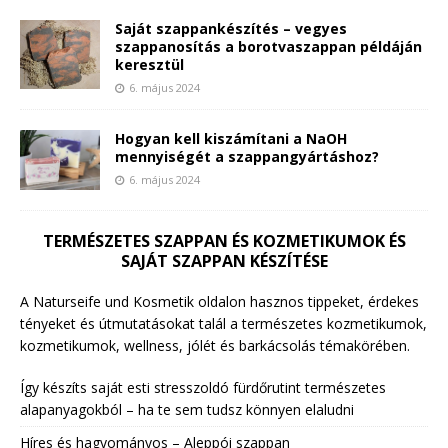
Saját szappankészítés – vegyes
szappanosítás a borotvaszappan példáján
keresztül
6. május 2024
Hogyan kell kiszámítani a NaOH
mennyiségét a szappangyártáshoz?
6. május 2024
TERMÉSZETES SZAPPAN ÉS KOZMETIKUMOK ÉS
SAJÁT SZAPPAN KÉSZÍTÉSE
A Naturseife und Kosmetik oldalon hasznos tippeket, érdekes
tényeket és útmutatásokat talál a természetes kozmetikumok,
kozmetikumok, wellness, jólét és barkácsolás témakörében.
Így készíts saját esti stresszoldó fürdőrutint természetes
alapanyagokból – ha te sem tudsz könnyen elaludni
Híres és hagyományos – Aleppói szappan