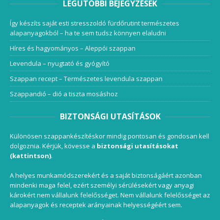
LEGUTÓBBI BEJEGYZÉSEK
Így készíts saját esti stresszoldó fürdőrutint természetes
alapanyagokból – ha te sem tudsz könnyen elaludni
Híres és hagyományos – Aleppói szappan
Levendula – nyugtató és gyógyító
Szappan recept – Természetes levendula szappan
Szappandió – dió a tiszta mosáshoz
BIZTONSÁGI UTASÍTÁSOK
Különösen szappankészítéskor mindig pontosan és gondosan kell
dolgoznia. Kérjük, kövesse a
biztonsági utasításokat
(kattintson)
.
A helyes munkamódszerekért és a saját biztonságáért azonban
mindenki maga felel, ezért személyi sérülésekért vagy anyagi
károkért nem vállalunk felelősséget. Nem vállalunk felelősséget az
alapanyagok és receptek arányainak helyességéért sem.