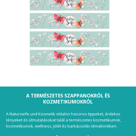
A TERMÉSZETES SZAPPANOKRÓL ÉS
KOZMETIKUMOKRÓL
A Naturseife und Kosmetik oldalon hasznos tippeket, érdekes
tényeket és útmutatásokat talál a természetes kozmetikumok,
kozmetikumok, wellness, jólét és barkácsolás témakörében.