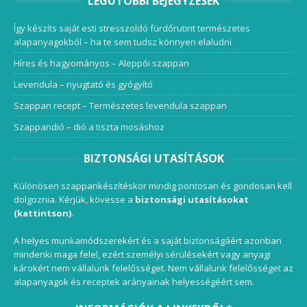
LEGUTÓBBI BEJEGYZÉSEK
Így készíts saját esti stresszoldó fürdőrutint természetes
alapanyagokból – ha te sem tudsz könnyen elaludni
Híres és hagyományos – Aleppói szappan
Levendula – nyugtató és gyógyító
Szappan recept – Természetes levendula szappan
Szappandió – dió a tiszta mosáshoz
BIZTONSÁGI UTASÍTÁSOK
Különösen szappankészítéskor mindig pontosan és gondosan kell
dolgoznia. Kérjük, kövesse a
biztonsági utasításokat
(kattintson)
.
A helyes munkamódszerekért és a saját biztonságáért azonban
mindenki maga felel, ezért személyi sérülésekért vagy anyagi
károkért nem vállalunk felelősséget. Nem vállalunk felelősséget az
alapanyagok és receptek arányainak helyességéért sem.