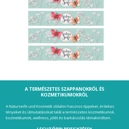
A TERMÉSZETES SZAPPANOKRÓL ÉS
KOZMETIKUMOKRÓL
A Naturseife und Kosmetik oldalon hasznos tippeket, érdekes
tényeket és útmutatásokat talál a természetes kozmetikumok,
kozmetikumok, wellness, jólét és barkácsolás témakörében.