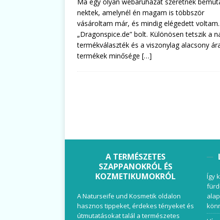
Ma egy olyan webáruházat szeretnék bemuta
nektek, amelynél én magam is többször
vásároltam már, és mindig elégedett voltam.
„Dragonspice.de” bolt. Különösen tetszik a n
termékválaszték és a viszonylag alacsony ára
termékek minősége
[…]
A TERMÉSZETES
SZAPPANOKRÓL ÉS
KOZMETIKUMOKRÓL
Így 
fürd
A Naturseife und Kosmetik oldalon
alap
hasznos tippeket, érdekes tényeket és
könn
útmutatásokat talál a természetes