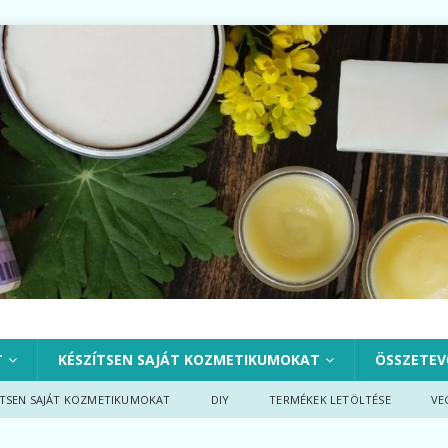
T
KÉSZÍTSEN SAJÁT KOZMETIKUMOKAT
ÖSSZETEV
ÍTSEN SAJÁT KOZMETIKUMOKAT
DIY
TERMÉKEK LETÖLTÉSE
VE