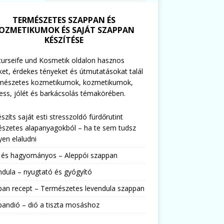
TERMÉSZETES SZAPPAN ÉS
OZMETIKUMOK ÉS SAJÁT SZAPPAN
KÉSZÍTÉSE
urseife und Kosmetik oldalon hasznos
ket, érdekes tényeket és útmutatásokat talál
rmészetes kozmetikumok, kozmetikumok,
ess, jólét és barkácsolás témakörében.
észíts saját esti stresszoldó fürdőrutint
szetes alapanyagokból – ha te sem tudsz
en elaludni
s és hagyományos – Aleppói szappan
dula – nyugtató és gyógyító
pan recept – Természetes levendula szappan
andió – dió a tiszta mosáshoz