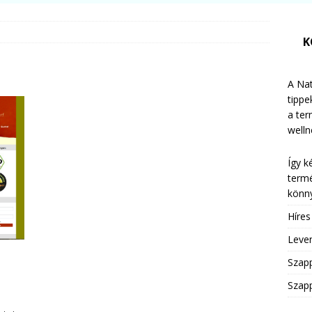
K
A Nat
tippe
a te
welln
Így k
termé
könny
Híre
Leven
Szap
Szapp