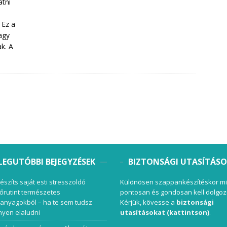
tni
 Ez a
agy
k. A
LEGUTÓBBI BEJEGYZÉSEK
BIZTONSÁGI UTASÍTÁS
készíts saját esti stresszoldó
Különösen szappankészítéskor mi
őrutint természetes
pontosan és gondosan kell dolgoz
anyagokból – ha te sem tudsz
Kérjük, kövesse a
biztonsági
yen elaludni
utasításokat (kattintson)
.