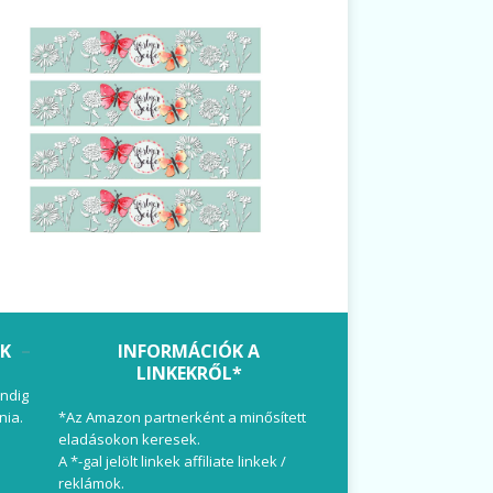
OK
INFORMÁCIÓK A
LINKEKRŐL*
ndig
nia.
*Az Amazon partnerként a minősített
eladásokon keresek.
A *-gal jelölt linkek affiliate linkek /
reklámok.