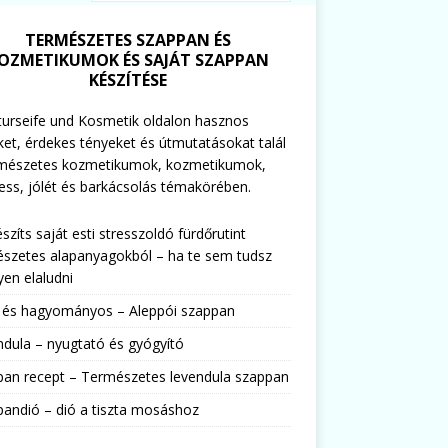
TERMÉSZETES SZAPPAN ÉS
OZMETIKUMOK ÉS SAJÁT SZAPPAN
KÉSZÍTÉSE
urseife und Kosmetik oldalon hasznos
ket, érdekes tényeket és útmutatásokat talál
rmészetes kozmetikumok, kozmetikumok,
ess, jólét és barkácsolás témakörében.
észíts saját esti stresszoldó fürdőrutint
szetes alapanyagokból – ha te sem tudsz
en elaludni
s és hagyományos – Aleppói szappan
dula – nyugtató és gyógyító
pan recept – Természetes levendula szappan
andió – dió a tiszta mosáshoz