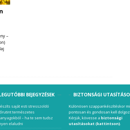
en
ény –
on)
laj
LEGUTÓBBI BEJEGYZÉSEK
BIZTONSÁGI UTASÍTÁS
készíts saját esti stresszoldó
Különösen szappankészítéskor mi
őrutint természetes
pontosan és gondosan kell dolgoz
anyagokból – ha te sem tudsz
Kérjük, kövesse a
biztonsági
yen elaludni
utasításokat (kattintson)
.