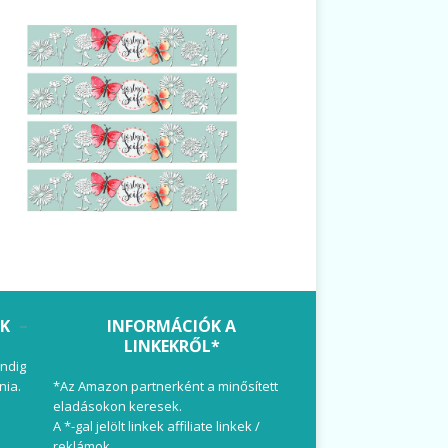
OK
INFORMÁCIÓK A
LINKEKRŐL*
ndig
nia.
*Az Amazon partnerként a minősített
eladásokon keresek.
A *-gal jelölt linkek affiliate linkek /
reklámok.