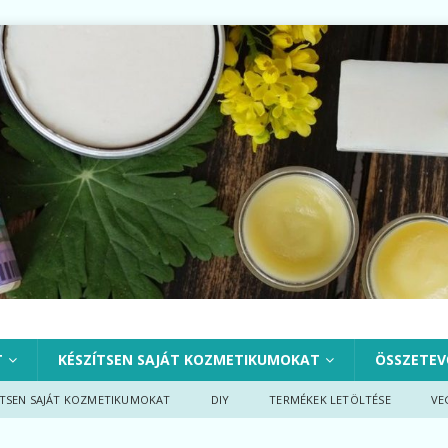
T
KÉSZÍTSEN SAJÁT KOZMETIKUMOKAT
ÖSSZETEV
ÍTSEN SAJÁT KOZMETIKUMOKAT
DIY
TERMÉKEK LETÖLTÉSE
VE