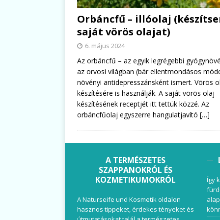
Orbáncfű – illóolaj (készíts
saját vörös olajat)
6. május 2024
Az orbáncfű – az egyik legrégebbi gyógynöv
az orvosi világban (bár ellentmondásos mód
növényi antidepresszánsként ismert. Vörös o
készítésére is használják. A saját vörös olaj
készítésének receptjét itt tettük közzé. Az
orbáncfűolaj egyszerre hangulatjavító
[…]
A TERMÉSZETES
SZAPPANOKRÓL ÉS
KOZMETIKUMOKRÓL
Így 
fürd
A Naturseife und Kosmetik oldalon
alap
hasznos tippeket, érdekes tényeket és
könn
útmutatásokat talál a természetes