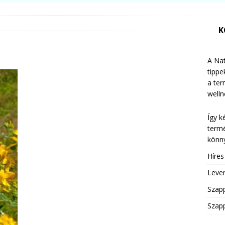
K
A Nat
tippe
a te
welln
Így k
termé
könny
Híre
Leven
Szap
Szapp