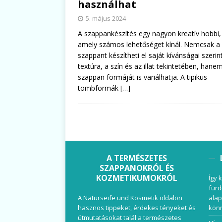
használhat
5. május 2024
A szappankészítés egy nagyon kreatív hobbi,
amely számos lehetőséget kínál. Nemcsak a
szappant készítheti el saját kívánságai szerin
textúra, a szín és az illat tekintetében, hane
szappan formáját is variálhatja. A tipikus
tömbformák
[…]
A TERMÉSZETES
SZAPPANOKRÓL ÉS
KOZMETIKUMOKRÓL
Így 
fürd
A Naturseife und Kosmetik oldalon
alap
hasznos tippeket, érdekes tényeket és
könn
útmutatásokat talál a természetes