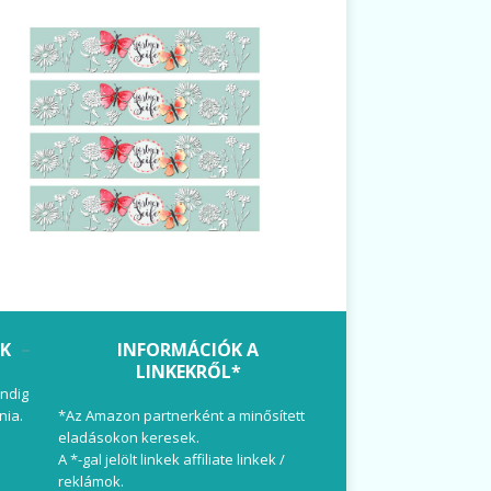
OK
INFORMÁCIÓK A
LINKEKRŐL*
ndig
nia.
*Az Amazon partnerként a minősített
eladásokon keresek.
A *-gal jelölt linkek affiliate linkek /
reklámok.