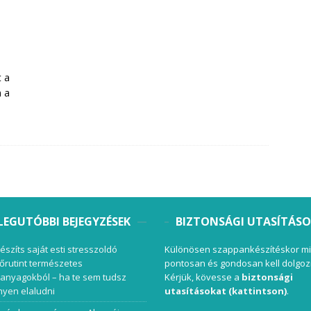
t a
m a
LEGUTÓBBI BEJEGYZÉSEK
BIZTONSÁGI UTASÍTÁS
készíts saját esti stresszoldó
Különösen szappankészítéskor mi
őrutint természetes
pontosan és gondosan kell dolgoz
anyagokból – ha te sem tudsz
Kérjük, kövesse a
biztonsági
yen elaludni
utasításokat (kattintson)
.