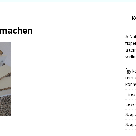
K
r machen
A Nat
tippe
a te
welln
Így k
termé
könny
Híre
Leven
Szap
Szapp