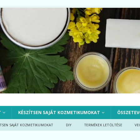
T
KÉSZÍTSEN SAJÁT KOZMETIKUMOKAT
ÖSSZETEV
ÍTSEN SAJÁT KOZMETIKUMOKAT
DIY
TERMÉKEK LETÖLTÉSE
VE