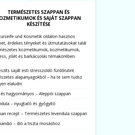
TERMÉSZETES SZAPPAN ÉS
OZMETIKUMOK ÉS SAJÁT SZAPPAN
KÉSZÍTÉSE
urseife und Kosmetik oldalon hasznos
ket, érdekes tényeket és útmutatásokat talál
rmészetes kozmetikumok, kozmetikumok,
ess, jólét és barkácsolás témakörében.
észíts saját esti stresszoldó fürdőrutint
szetes alapanyagokból – ha te sem tudsz
en elaludni
s és hagyományos – Aleppói szappan
dula – nyugtató és gyógyító
pan recept – Természetes levendula szappan
andió – dió a tiszta mosáshoz