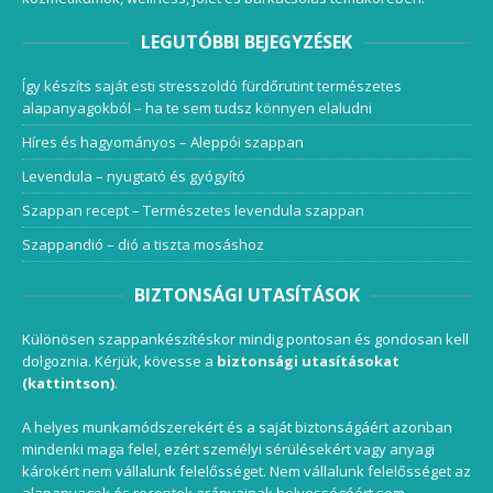
LEGUTÓBBI BEJEGYZÉSEK
Így készíts saját esti stresszoldó fürdőrutint természetes
alapanyagokból – ha te sem tudsz könnyen elaludni
Híres és hagyományos – Aleppói szappan
Levendula – nyugtató és gyógyító
Szappan recept – Természetes levendula szappan
Szappandió – dió a tiszta mosáshoz
BIZTONSÁGI UTASÍTÁSOK
Különösen szappankészítéskor mindig pontosan és gondosan kell
dolgoznia. Kérjük, kövesse a
biztonsági utasításokat
(kattintson)
.
A helyes munkamódszerekért és a saját biztonságáért azonban
mindenki maga felel, ezért személyi sérülésekért vagy anyagi
károkért nem vállalunk felelősséget. Nem vállalunk felelősséget az
alapanyagok és receptek arányainak helyességéért sem.