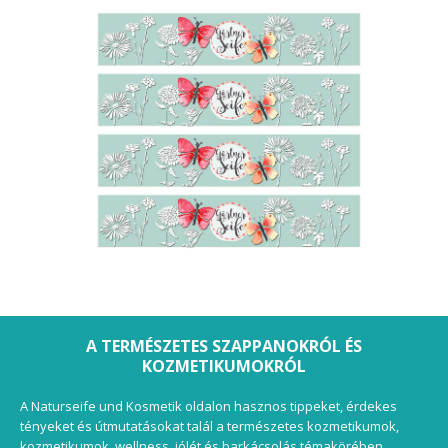
A TERMÉSZETES SZAPPANOKRÓL ÉS
KOZMETIKUMOKRÓL
A Naturseife und Kosmetik oldalon hasznos tippeket, érdekes
tényeket és útmutatásokat talál a természetes kozmetikumok,
kozmetikumok, wellness, jólét és barkácsolás témakörében.