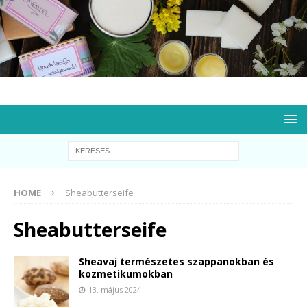
HOME
Sheabutterseife
Sheabutterseife
Sheavaj természetes szappanokban és
kozmetikumokban
13. május 2024