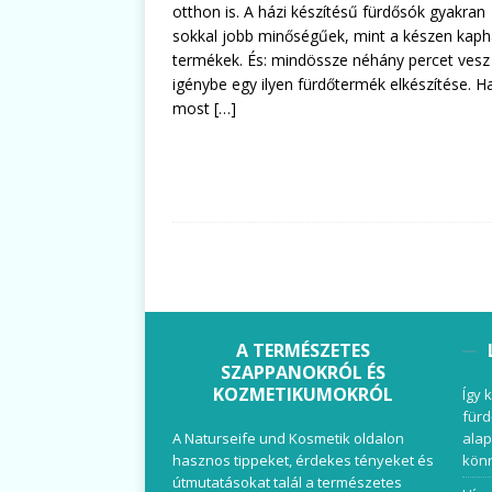
otthon is. A házi készítésű fürdősók gyakran
sokkal jobb minőségűek, mint a készen kap
termékek. És: mindössze néhány percet vesz
igénybe egy ilyen fürdőtermék elkészítése. H
most
[…]
A TERMÉSZETES
SZAPPANOKRÓL ÉS
KOZMETIKUMOKRÓL
Így 
fürd
A Naturseife und Kosmetik oldalon
alap
hasznos tippeket, érdekes tényeket és
könn
útmutatásokat talál a természetes