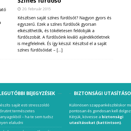
Színes fürdősó
20. február 2015
ható
Készítsen saját színes fürdősót? Nagyon gyors és
a
egyszerű. Ezek a színes fürdősók gyorsan
elkészíthetők, és tökéletesen feldobják a
fürdőszobát. A fürdősóink kiváló ajándékötletnek
is megfelelnek. És így készül: Készítsd el a saját
színes fürdősóidat –
[…]
LEGUTÓBBI BEJEGYZÉSEK
BIZTONSÁGI UTASÍTÁS
készíts saját esti stresszoldó
Különösen szappankészítéskor mi
őrutint természetes
pontosan és gondosan kell dolgoz
anyagokból – ha te sem tudsz
Kérjük, kövesse a
biztonsági
yen elaludni
utasításokat (kattintson)
.