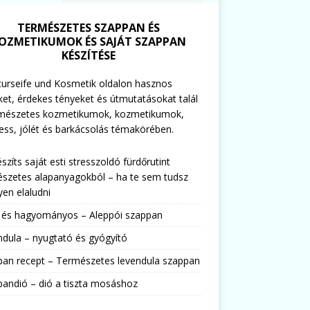
TERMÉSZETES SZAPPAN ÉS
OZMETIKUMOK ÉS SAJÁT SZAPPAN
KÉSZÍTÉSE
urseife und Kosmetik oldalon hasznos
ket, érdekes tényeket és útmutatásokat talál
rmészetes kozmetikumok, kozmetikumok,
ess, jólét és barkácsolás témakörében.
észíts saját esti stresszoldó fürdőrutint
szetes alapanyagokból – ha te sem tudsz
en elaludni
s és hagyományos – Aleppói szappan
dula – nyugtató és gyógyító
pan recept – Természetes levendula szappan
andió – dió a tiszta mosáshoz