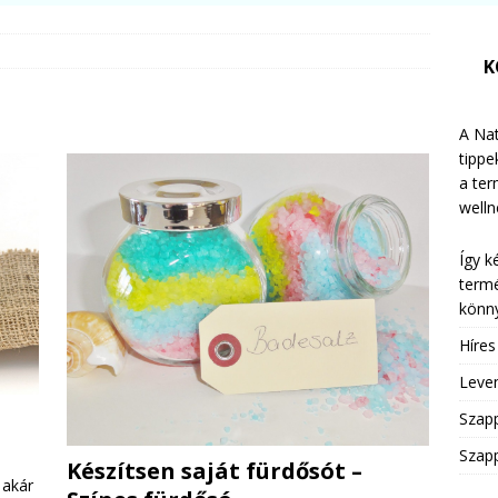
K
A Nat
tippe
a te
welln
Így k
termé
könny
Híre
Leven
Szap
Szapp
Készítsen saját fürdősót –
 akár