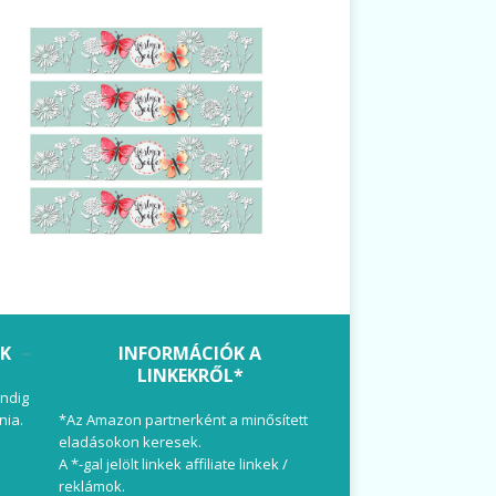
OK
INFORMÁCIÓK A
LINKEKRŐL*
ndig
nia.
*Az Amazon partnerként a minősített
eladásokon keresek.
A *-gal jelölt linkek affiliate linkek /
reklámok.