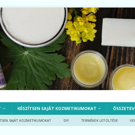
T
KÉSZÍTSEN SAJÁT KOZMETIKUMOKAT
ÖSSZETEV
ÍTSEN SAJÁT KOZMETIKUMOKAT
DIY
TERMÉKEK LETÖLTÉSE
VE