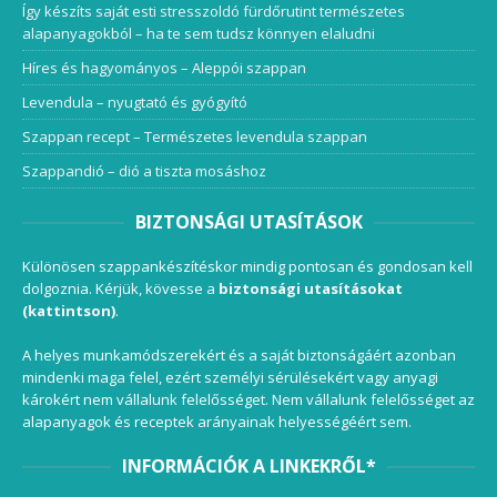
Így készíts saját esti stresszoldó fürdőrutint természetes
alapanyagokból – ha te sem tudsz könnyen elaludni
Híres és hagyományos – Aleppói szappan
Levendula – nyugtató és gyógyító
Szappan recept – Természetes levendula szappan
Szappandió – dió a tiszta mosáshoz
BIZTONSÁGI UTASÍTÁSOK
Különösen szappankészítéskor mindig pontosan és gondosan kell
dolgoznia. Kérjük, kövesse a
biztonsági utasításokat
(kattintson)
.
A helyes munkamódszerekért és a saját biztonságáért azonban
mindenki maga felel, ezért személyi sérülésekért vagy anyagi
károkért nem vállalunk felelősséget. Nem vállalunk felelősséget az
alapanyagok és receptek arányainak helyességéért sem.
INFORMÁCIÓK A LINKEKRŐL*