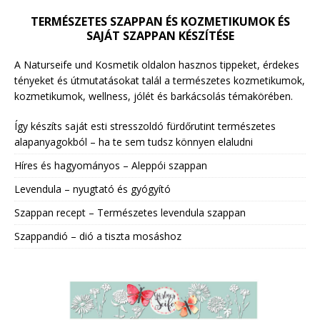
TERMÉSZETES SZAPPAN ÉS KOZMETIKUMOK ÉS
SAJÁT SZAPPAN KÉSZÍTÉSE
A Naturseife und Kosmetik oldalon hasznos tippeket, érdekes
tényeket és útmutatásokat talál a természetes kozmetikumok,
kozmetikumok, wellness, jólét és barkácsolás témakörében.
Így készíts saját esti stresszoldó fürdőrutint természetes
alapanyagokból – ha te sem tudsz könnyen elaludni
Híres és hagyományos – Aleppói szappan
Levendula – nyugtató és gyógyító
Szappan recept – Természetes levendula szappan
Szappandió – dió a tiszta mosáshoz