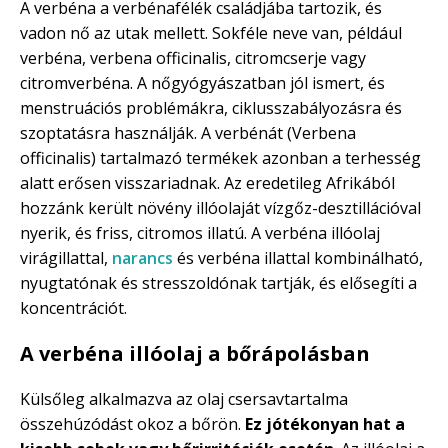
A verbéna a verbénafélék családjába tartozik, és
vadon nő az utak mellett. Sokféle neve van, például
verbéna, verbena officinalis, citromcserje vagy
citromverbéna. A nőgyógyászatban jól ismert, és
menstruációs problémákra, ciklusszabályozásra és
szoptatásra használják. A verbénát (Verbena
officinalis) tartalmazó termékek azonban a terhesség
alatt erősen visszariadnak. Az eredetileg Afrikából
hozzánk került növény illóolaját vízgőz-desztillációval
nyerik, és friss, citromos illatú. A verbéna illóolaj
virágillattal,
narancs
és verbéna illattal kombinálható,
nyugtatónak és stresszoldónak tartják, és elősegíti a
koncentrációt.
A verbéna illóolaj a bőrápolásban
Külsőleg alkalmazva az olaj csersavtartalma
összehúzódást okoz a bőrön.
Ez jótékonyan hat a