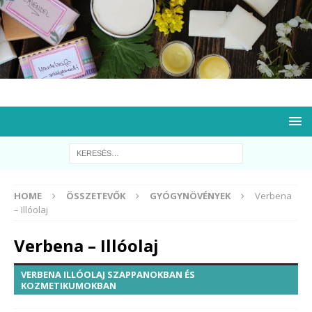
HOME
ÖSSZETEVŐK
GYÓGYNÖVÉNYEK
Verbena
– Illóolaj
Verbena – Illóolaj
VERBENA ILLÓOLAJ SZAPPANOKBAN ÉS
KOZMETIKUMOKBAN