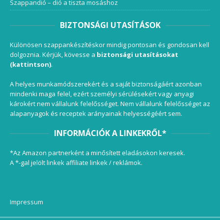
Szappandió – dió a tiszta mosáshoz
BIZTONSÁGI UTASÍTÁSOK
Különösen szappankészítéskor mindig pontosan és gondosan kell
dolgoznia. Kérjük, kövesse a
biztonsági utasításokat
(kattintson)
.
A helyes munkamódszerekért és a saját biztonságáért azonban
mindenki maga felel, ezért személyi sérülésekért vagy anyagi
károkért nem vállalunk felelősséget. Nem vállalunk felelősséget az
alapanyagok és receptek arányainak helyességéért sem.
INFORMÁCIÓK A LINKEKRŐL*
*Az Amazon partnerként a minősített eladásokon keresek.
A *-gal jelölt linkek affiliate linkek / reklámok.
Impressum