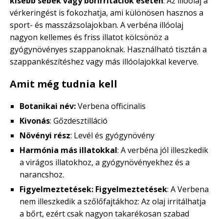
kisebb sebek vagy bőrirritációk esetén
. Az illóolaj a
vérkeringést is fokozhatja, ami különösen hasznos a
sport- és masszázsolajokban. A verbéna illóolaj
nagyon kellemes és friss illatot kölcsönöz a
gyógynövényes szappanoknak. Használható tisztán a
szappankészítéshez vagy más illóolajokkal keverve.
Amit még tudnia kell
Botanikai név:
Verbena officinalis
Kivonás
: Gőzdesztilláció
Növényi rész
: Levél és gyógynövény
Harmónia más illatokkal
: A verbéna jól illeszkedik
a virágos illatokhoz, a gyógynövényekhez és a
narancshoz.
Figyelmeztetések: Figyelmeztetések
: A Verbena
nem illeszkedik a szőlőfajtákhoz: Az olaj irritálhatja
a bőrt, ezért csak nagyon takarékosan szabad